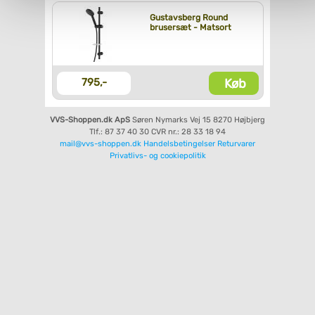
Gustavsberg Round
brusersæt - Matsort
Køb
795,-
VVS-Shoppen.dk ApS
Søren Nymarks Vej 15
8270 Højbjerg
Tlf.: 87 37 40 30
CVR nr.: 28 33 18 94
mail@vvs-shoppen.dk
Handelsbetingelser
Returvarer
Privatlivs- og cookiepolitik