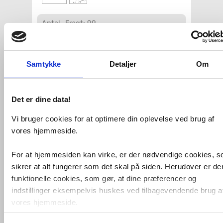
Antal
Fragt: 99,-
Køb
3.501,-
Samtykke
Detaljer
Om
VVS-nummer:
722876111
Varenummer:
GB41218304 53
Leveringstid:
5-10 hverdage
Farve:
Sort
Det er dine data!
Vandtilslutning:
Alm. rørføring
Vandsparer:
Uden vandsparer
Vi bruger cookies for at optimere din oplevelse ved brug af
Termostat:
Med termostat
vores hjemmeside.
Fri fragt fra 4.995,-
For at hjemmesiden kan virke, er der nødvendige cookies, 
sikrer at alt fungerer som det skal på siden. Herudover er de
Gustavsberg Estetic brusetermostat -
funktionelle cookies, som gør, at dine præferencer og
Mat sort
indstillinger eksempelvis huskes ved tilbagevendende brug a
Organisk formsprog, som passer til
vores hjemmeside.
alle slags badeværelser
Indbygget automatisk