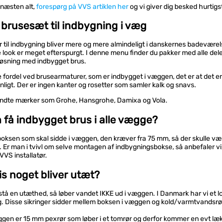
 næsten alt,
forespørg på VVS artiklen her
og vi giver dig besked hurtigs
brusesæt til indbygning i væg
til indbygning bliver mere og mere almindeligt i danskernes badeværel
look er meget efterspurgt. I denne menu finder du pakker med alle del
 løsning med indbygget brus.
 fordel ved brusearmaturer, som er indbygget i væggen, det er at det 
ligt. Der er ingen kanter og rosetter som samler kalk og snavs.
kendte mærker som Grohe, Hansgrohe, Damixa og Vola.
få indbygget brus i alle vægge?
ksen som skal sidde i væggen, den kræver fra 75 mm, så der skulle vær
 Er man i tvivl om selve montagen af indbygningsbokse, så anbefaler vi
VVS installatør.
s noget bliver utæt?
stå en utæthed, så løber vandet IKKE ud i væggen. I Danmark har vi et 
g. Disse sikringer sidder mellem boksen i væggen og kold/varmtvandsrø
ggen er 15 mm pexrør som løber i et tomrør og derfor kommer en evt læ