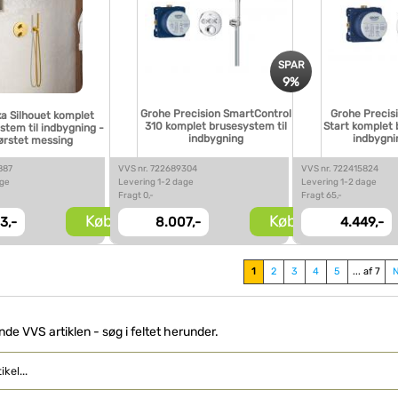
SPAR
9%
Grohe Precision SmartControl
Grohe Precisi
a Silhouet komplet
310 komplet brusesystem til
Start komplet 
stem til indbygning -
indbygning
indbygni
ørstet messing
887
VVS nr. 722689304
VVS nr. 722415824
age
Levering 1-2 dage
Levering 1-2 dage
Fragt 0,-
Fragt 65,-
Køb
Køb
3,-
8.007,-
4.449,-
1
2
3
4
5
... af 7
inde VVS artiklen - søg i feltet herunder.