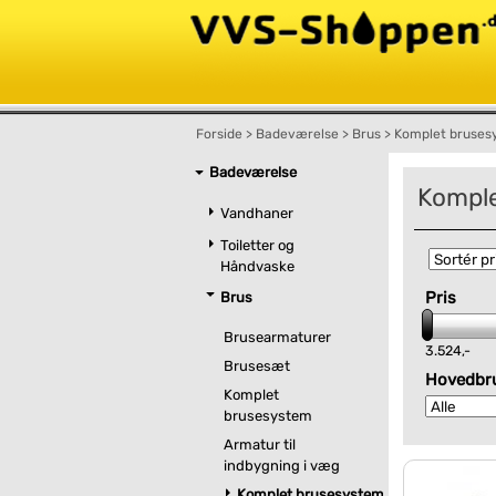
Forside
>
Badeværelse
>
Brus
>
Komplet brusesy
Badeværelse
Komple
Vandhaner
Toiletter og
Håndvaske
Pris
Brus
Brusearmaturer
3.524,-
Brusesæt
Hovedbr
Komplet
brusesystem
Armatur til
indbygning i væg
Komplet brusesystem