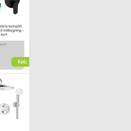
ebris komplet
il indbygning -
 sort
kke27
Køb