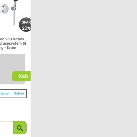
SPAR
20%
on 250 Vitalio
brusesystem til
ng - Krom
Køb
Næste
Sidste