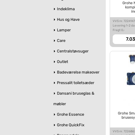
Grohe 
kompl
Indeklima
in
Hus og Have
VVS nr. 722414
Levering 1-2 d
Lamper
Fragt 0,-
7.03
Care
Centralstøvsuger
Outlet
Badeværelse makeover
Pressalit toiletsæder
Dansani bruseglas &
møbler
Grohe Sma
Grohe Essence
brusesy
Grohe QuickFix
VVS nr. 72268