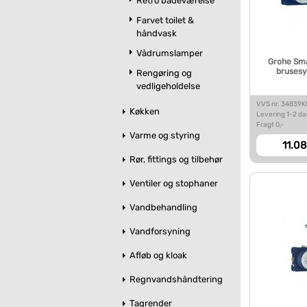
Retro badeværelse
Farvet toilet &
håndvask
Vådrumslamper
Grohe Sma
brusesy
Rengøring og
vedligeholdelse
VVS nr. 34839K
Køkken
Levering 1-2 d
Fragt 0,-
Varme og styring
11.08
Rør, fittings og tilbehør
Ventiler og stophaner
Vandbehandling
Vandforsyning
Afløb og kloak
Regnvandshåndtering
Tagrender