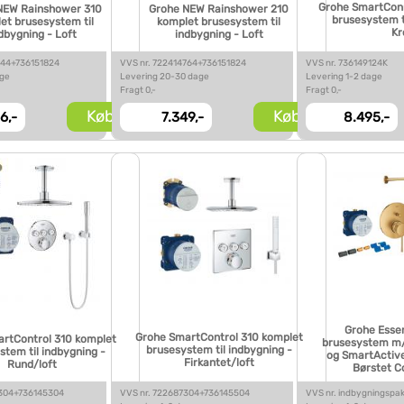
Grohe SmartCon
NEW Rainshower 310
Grohe NEW Rainshower 210
brusesystem t
et brusesystem til
komplet brusesystem til
K
dbygning - Loft
indbygning - Loft
744+736151824
VVS nr. 722414764+736151824
VVS nr. 736149124K
age
Levering 20-30 dage
Levering 1-2 dage
Fragt 0,-
Fragt 0,-
Køb
Køb
6,-
7.349,-
8.495,-
Grohe Esse
Grohe SmartControl 310 komplet
rtControl 310 komplet
brusesystem m
brusesystem til indbygning -
stem til indbygning -
og SmartActive
Firkantet/loft
Rund/loft
Børstet C
6304+736145304
VVS nr. 722687304+736145504
VVS nr. indbygningspa