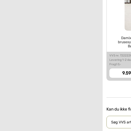
Damix
brusesy
B
VVS nr. 722222
Levering 1-2 d
Fragt 0,-
9.59
Kan du ikke f