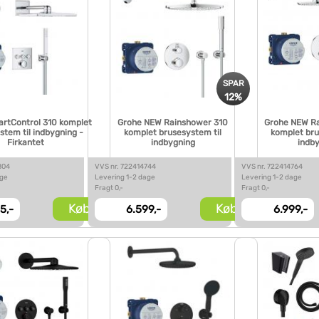
SPAR
12%
rtControl 310 komplet
Grohe NEW Rainshower 310
Grohe NEW R
stem til indbygning -
komplet brusesystem til
komplet bru
Firkantet
indbygning
indb
804
VVS nr. 722414744
VVS nr. 722414764
age
Levering 1-2 dage
Levering 1-2 dage
Fragt 0,-
Fragt 0,-
Køb
Køb
5,-
6.599,-
6.999,-