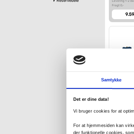
Reservedele
Levering 1-2 d
Fragt 0,-
9.59
Samtykke
Grohe S
brusesys
hovedbrus
indby
Det er dine data!
VVS nr. indbyg
Levering 1-2 d
Vi bruger cookies for at opt
Fragt 0,-
12.98
For at hjemmesiden kan virke
der funktionelle cookies, so