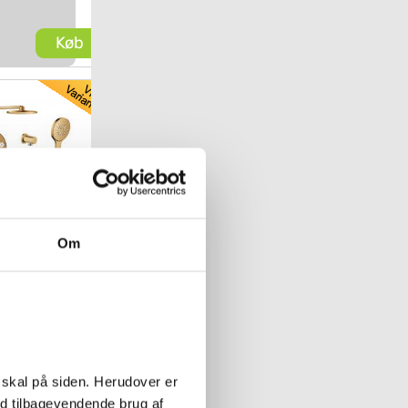
Køb
SPAR
7%
Om
ontrol komplet
ed SmartActive
gning - Børstet
Sunrise
kke12-S
Køb
 skal på siden. Herudover er
ed tilbagevendende brug af