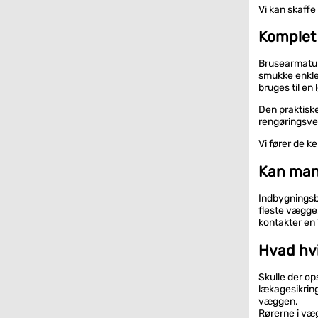
Vi kan skaffe
Komplet 
Brusearmatur 
smukke enkle 
bruges til en
Den praktiske
rengøringsven
Vi fører de 
Kan man 
Indbygningsbo
fleste vægge.
kontakter en 
Hvad hvi
Skulle der op
lækagesikrin
væggen.
Rørerne i væ