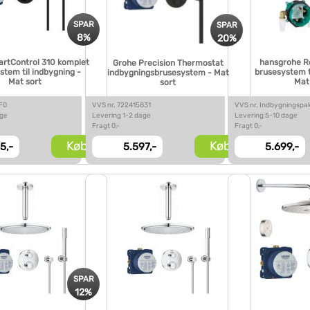
SPAR
SPAR
8%
20%
rtControl 310 komplet
hansgrohe R
Grohe Precision Thermostat
stem til indbygning -
brusesystem t
indbygningsbrusesystem - Mat
Mat sort
Mat
sort
F0
VVS nr. 722415831
VVS nr. Indbygningspa
age
Levering 1-2 dage
Levering 5-10 dage
Fragt 0,-
Fragt 0,-
Køb
Køb
5,-
5.597,-
5.699,-
SPAR
12%