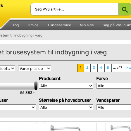
Blog
Om os
Kundeservice
Min side
Søg på VVS nu
stem til indbygning i væg
t brusesystem til indbygning i væg
1
2
3
4
5
... af 7
Næ
Producent
Farve
56.383,-
user
Størrelse på hovedbruser
Vandsparer