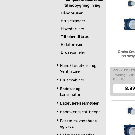
til indbygning i væg
Håndbruser
Bruseslanger
Hovedbruser
Tilbehør til brus
Bidetbruser
Grohe Sma
Brusepaneler
brusesy
Håndklædetørrer og
VVS nr. 722687
Ventilatorer
Levering 1-2 d
Fragt 0,-
Brusekabiner
8.89
Badekar og
kararmatur
Badeværelsesmøbler
Badeværelsestilbehør
Pakker m. vandhane
og brus