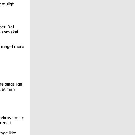
t muligt.
ser. Det
e som skal
er meget mere
e plads i de
, at man
lovkrav om en
rene i
kage ikke