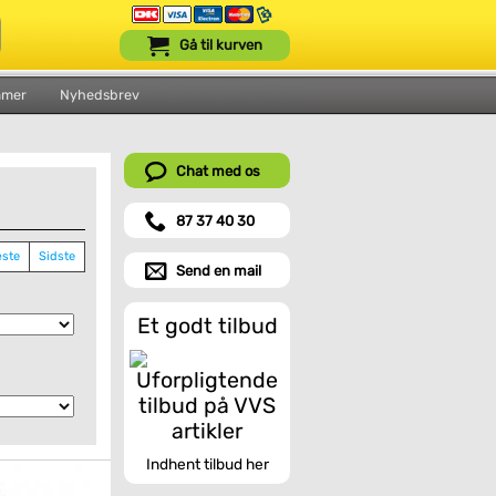
Gå til kurven
mmer
Nyhedsbrev
Chat med os
87 37 40 30
ste
Sidste
Send en mail
Et godt tilbud
Indhent tilbud her