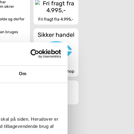
 har
m sikrer
Fri fragt fra 4.995,-
holde og derfor
 kan bruges
Sikker handel
er kan lænes op
 dine
Godkendt webshop
Om
 skal på siden. Herudover er
ed tilbagevendende brug af