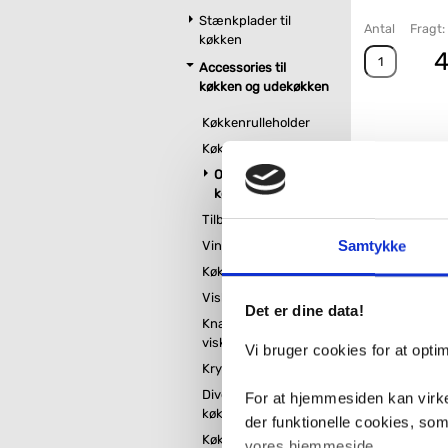
Stænkplader til
Antal
Fragt:
køkken
4
Accessories til
køkken og udekøkken
Køkkenrulleholder
Køkkenvogn
Opbevaring til
køkkenbord
Tilbehør til opvasken
Samtykke
Vinreol
Køkkenhylder
Viskestykke holder
Det er dine data!
Knager til
Relatered
viskestykker
Vi bruger cookies for at opt
Krydderi opbevaring
Diverse
For at hjemmesiden kan virke
køkkentilbehør
der funktionelle cookies, so
Køkkenarmatur til
vores hjemmeside.