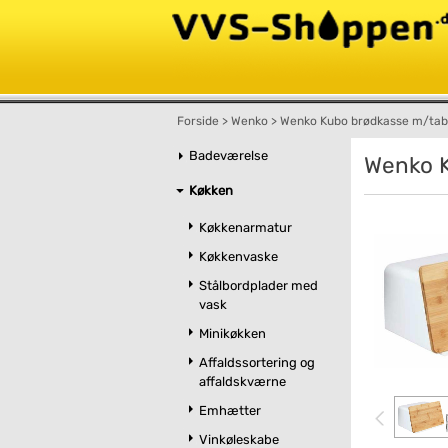
Forside
>
Wenko
>
Wenko Kubo brødkasse m/tab
Badeværelse
Wenko K
Køkken
Køkkenarmatur
Køkkenvaske
Stålbordplader med
vask
Minikøkken
Affaldssortering og
affaldskværne
Emhætter
Vinkøleskabe