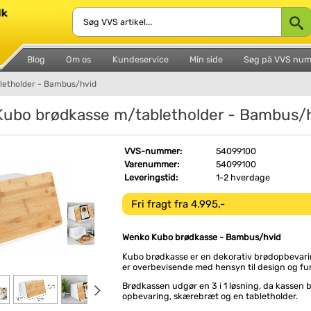
Blog
Om os
Kundeservice
Min side
Søg på VVS nu
letholder - Bambus/hvid
ubo brødkasse m/tabletholder - Bambus/
VVS-nummer:
54099100
Varenummer:
54099100
Leveringstid:
1-2 hverdage
Fri fragt fra 4.995,-
Wenko Kubo brødkasse - Bambus/hvid
Kubo brødkasse er en dekorativ brødopbevari
er overbevisende med hensyn til design og fun
Brødkassen udgør en 3 i 1 løsning, da kassen 
opbevaring, skærebræt og en tabletholder.