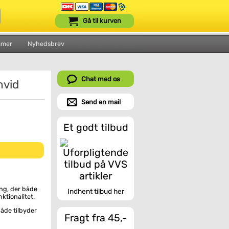
Gå til kurven
mmer
Nyhedsbrev
Chat med os
hvid
Send en mail
Et godt tilbud
ng, der både
Indhent tilbud her
ktionalitet.
både tilbyder
Fragt fra 45,-