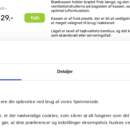
Brødkassen holder brødet frisk længe, og den
ventilationshullerne på bagsiden af kassen, so
 65,-
optimal luftcirkulation.
29,-
Køb
Kassen er af hvid plastik, der er let at vedlige
er meget velegnet til brug i køkkenet.
Låget er lavet af højkvalitets bambus, og det
som skærebræt eller serveringsfad.
Brødkassen giver også plads til din telefon, d
ad bambuslåget, så du altid kan holde øje med
opskrifter på køkkenbordet.
3 i 1
Skærebræt
Tabletholder
Detaljer
Plastik
Bambus
B: 35 x cm H: 20.5 cm x D: 26 cm
e produkter
imere din oplevelse ved brug af vores hjemmeside.
Wenko køkkenkrukke
, er der nødvendige cookies, som sikrer at alt fungerer som det
m/tabletholder - Hvid
m gør, at dine præferencer og indstillinger eksempelvis huskes v