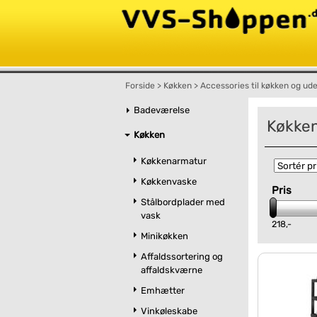
Forside
>
Køkken
>
Accessories til køkken og ud
Badeværelse
Køkken
Køkken
Køkkenarmatur
Køkkenvaske
Pris
Stålbordplader med
vask
218,-
Minikøkken
Affaldssortering og
affaldskværne
Emhætter
Vinkøleskabe