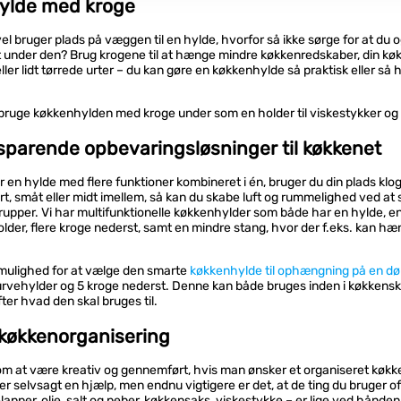
ylde med kroge
vel bruger plads på væggen til en hylde, hvorfor så ikke sørge for at du 
under den? Brug krogene til at hænge mindre køkkenredskaber, din køk
ller lidt tørrede urter – du kan gøre en køkkenhylde så praktisk eller så
bruge køkkenhylden med kroge under som en holder til viskestykker og
parende opbevaringsløsninger til køkkenet
 en hylde med flere funktioner kombineret i én, bruger du din plads klog
rt, småt eller midt imellem, så kan du skabe luft og rummelighed ved at 
grupper. Vi har multifunktionelle køkkenhylder som både har en hylde, e
lder, flere kroge nederst, samt en mindre stang, hvor der f.eks. kan hæ
mulighed for at vælge den smarte
køkkenhylde til ophængning på en dør
urvehylder og 5 kroge nederst. Denne kan både bruges inden i køkkensk
fter hvad den skal bruges til.
 køkkenorganisering
m at være kreativ og gennemført, hvis man ønsker et organiseret køkke
 er selvsagt en hjælp, men endnu vigtigere er det, at de ting du bruger o
lapper, olie, salt og peber, køkkensaks, viskestykke – er lige ved hånden o