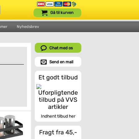
Gå til kurven
mmer
Nyhedsbrev
Chat med os
Send en mail
Et godt tilbud
Indhent tilbud her
Fragt fra 45,-