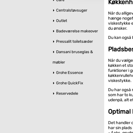
Køkkenh
Centralstøvsuger
Når du allige
hænge noget 
Outlet
viskestykke e
du ønsker.
Badeværelse makeover
Du kan også 
Pressalit toiletsæder
Pladsbes
Dansani bruseglas &
Når du vælger
møbler
køkken et sto
funktioner i 
Grohe Essence
køkkenrulleho
viskestykke.
Grohe QuickFix
Du har også 
Reservedele
som har to k
udenpå, alt e
Optimal
Det handler o
har sin plads
– f.eks. gryde