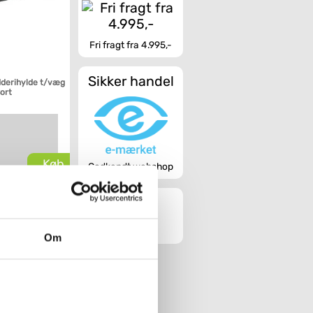
Fri fragt fra 4.995,-
Sikker handel
dderihylde t/væg
Sort
Køb
Godkendt webshop
Om