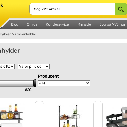
Blog
Om os
Kundeservice
Min side
Søg på VVS nu
ekøkken
>
Køkkenhylder
hylder
Producent
820,-