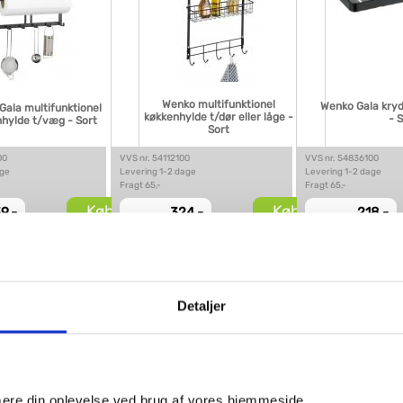
Wenko multifunktionel
Wenko Gala kry
ala multifunktionel
køkkenhylde t/dør eller låge -
- 
hylde t/væg - Sort
Sort
00
VVS nr. 54112100
VVS nr. 54836100
age
Levering 1-2 dage
Levering 1-2 dage
Fragt 65,-
Fragt 65,-
Køb
Køb
9,-
324,-
218,-
Detaljer
imere din oplevelse ved brug af vores hjemmeside.