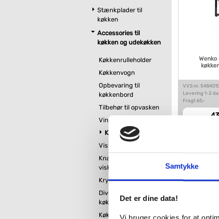
Stænkplader til
køkken
Accessories til
køkken og udekøkken
Wenko G
Køkkenrulleholder
køkken
Køkkenvogn
Opbevaring til
VVS nr. 548401
Levering 1-2 d
køkkenbord
Fragt 65,-
Tilbehør til opvasken
43
Vinreol
Køkkenhylder
Viskestykke holder
Knager til
Samtykke
viskestykker
Krydderi opbevaring
Diverse
Det er dine data!
køkkentilbehør
Køkkenarmatur til
Vi bruger cookies for at opt