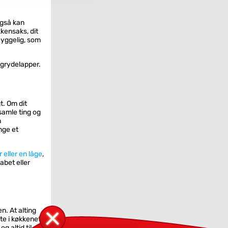
også kan
kensaks, dit
 hyggelig, som
 grydelapper.
t. Om dit
samle ting og
n
nge et
 eller en låge
,
abet eller
n. At alting
fte i køkkenet
g altid til at