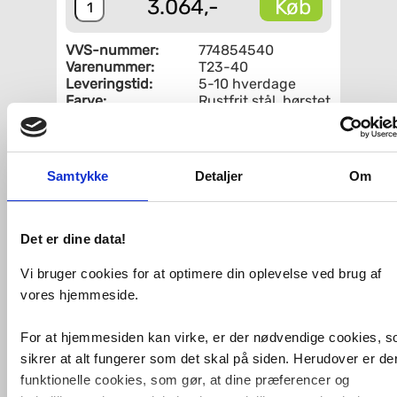
Køb
3.064,-
VVS-nummer:
774854540
Varenummer:
T23-40
Leveringstid:
5-10 hverdage
Farve:
Rustfrit stål, børstet
Længde:
21-35 cm
Fri fragt fra 4.995,-
Samtykke
Detaljer
Om
Vola Badekargreb Rustfrit stål 40
Det er dine data!
Vi bruger cookies for at optimere din oplevelse ved brug af
vores hjemmeside.
VVS-Shoppen.dk ApS
Søren Nymarks Vej 15
8270 Højbjerg
Tlf.: 87 37 40 30
CVR nr.: 28 33 18 94
mail@vvs-shoppen.dk
Handelsbetingelser
Returvarer
For at hjemmesiden kan virke, er der nødvendige cookies, 
Privatlivs- og cookiepolitik
sikrer at alt fungerer som det skal på siden. Herudover er de
funktionelle cookies, som gør, at dine præferencer og