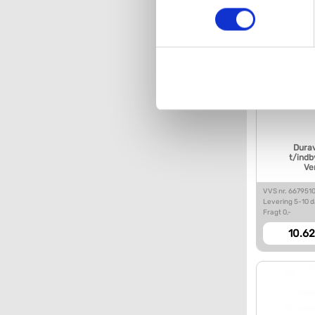
VVS-Shoppen.dk bruger både e
tredjeparts cookies, som vo
Hvis du accepterer alle cook
imidlertid også mulighed for a
ændre i dit samtykke, hvis d
Du kan se mere om, hvordan 
Durav
t/indb
Ve
VVS nr. 667951
Levering 5-10 
Fragt 0,-
10.62