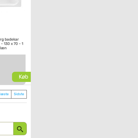
rg badekar
- 130 x 70 - 1
glæn
Køb
Næste
Sidste