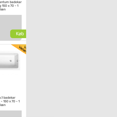
antum badekar
 150 x 70 - 1
glæn
Køb
o.1 badekar
- 150 x 70 - 1
glæn