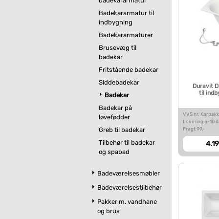
badekararmatur
Badekararmatur til
indbygning
Badekararmaturer
Brusevæg til
badekar
Fritstående badekar
Siddebadekar
Duravit 
til ind
Badekar
Badekar på
VVS nr. Karpakk
løvefødder
Levering 5-10 
Fragt 99,-
Greb til badekar
Tilbehør til badekar
4.19
og spabad
Badeværelsesmøbler
Badeværelsestilbehør
Pakker m. vandhane
og brus