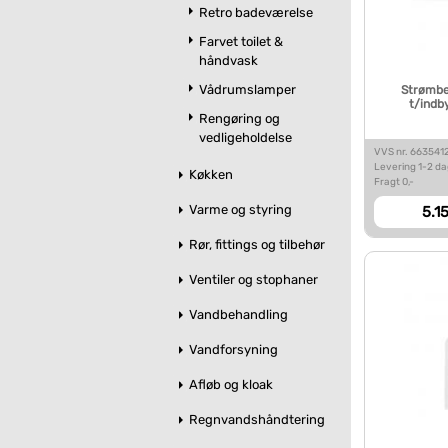
Retro badeværelse
Farvet toilet &
håndvask
Vådrumslamper
Strømbe
t/indby
Rengøring og
vedligeholdelse
VVS nr. 663541
Levering 1-2 d
Køkken
Fragt 0,-
Varme og styring
5.15
Rør, fittings og tilbehør
Ventiler og stophaner
Vandbehandling
Vandforsyning
Afløb og kloak
Regnvandshåndtering