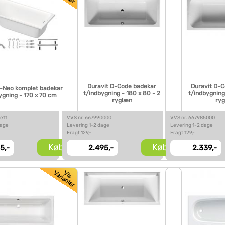
Duravit D-Code badekar
Duravit D-
D-Neo komplet badekar
t/indbygning - 180 x 80 - 2
t/indbygning 
bygning - 170 x 70 cm
ryglæn
ry
e11
VVS nr. 667990000
VVS nr. 667985000
dage
Levering 1-2 dage
Levering 1-2 dage
Fragt 129,-
Fragt 129,-
Køb
Køb
5,-
2.495,-
2.339,-