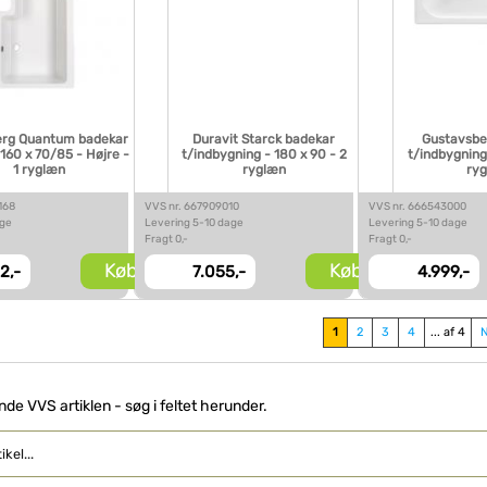
rg Quantum badekar
Duravit Starck badekar
Gustavsbe
 160 x 70/85 - Højre -
t/indbygning - 180 x 90 - 2
t/indbygning 
1 ryglæn
ryglæn
ry
168
VVS nr. 667909010
VVS nr. 666543000
age
Levering 5-10 dage
Levering 5-10 dage
Fragt 0,-
Fragt 0,-
Køb
Køb
2,-
7.055,-
4.999,-
1
2
3
4
... af 4
inde VVS artiklen - søg i feltet herunder.