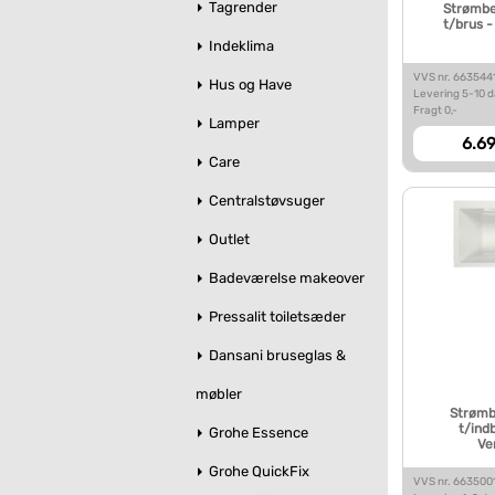
Tagrender
Strømbe
t/brus -
Indeklima
VVS nr. 663544
Hus og Have
Levering 5-10 
Fragt 0,-
Lamper
6.69
Care
Centralstøvsuger
Outlet
Badeværelse makeover
Pressalit toiletsæder
Dansani bruseglas &
møbler
Strømb
t/indb
Grohe Essence
Ve
Grohe QuickFix
VVS nr. 663500