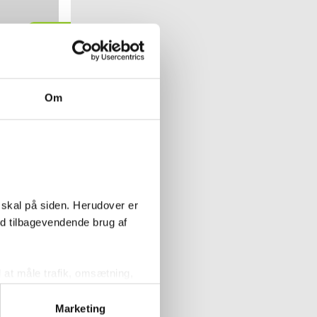
Køb
Om
 skal på siden. Herudover er
lsius badekar
- 180 x 80 - 2
ed tilbagevendende brug af
m/Carronite
l at måle trafik, omsætning,
målrette vores markedsføring
Køb
Marketing