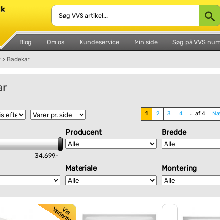
Blog
Om os
Kundeservice
Min side
Søg på VVS nu
r
>
Badekar
ar
1
2
3
4
... af 4
Næ
Producent
Bredde
34.699,-
Materiale
Montering