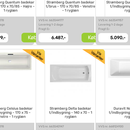
rg Quantum badekar
Strømberg Quantum badekar
Strømberg Qu
 170 x 70/85 - Højre -
t/brus - 170 x 70/85 - Venstre
t/indbygning
1 ryglæn
- 1 ryglæn
ry
178
VVS nr. 663544177
VVS nr. 663541157
dage
Levering 1-2 dage
Levering 1-2 dage
Fragt 0,-
Fragt 0,-
Køb
Køb
9,-
6.487,-
5.090,-
erg Celsius badekar
Strømberg Delta badekar
Duravit N
ygning - 170 x 75 -
t/indbygning - 140 x 70 - 1
t/indbygning 
nstre - 1 ryglæn
ryglæn
ry
178
VVS nr. 663540147
VVS nr. 668124100