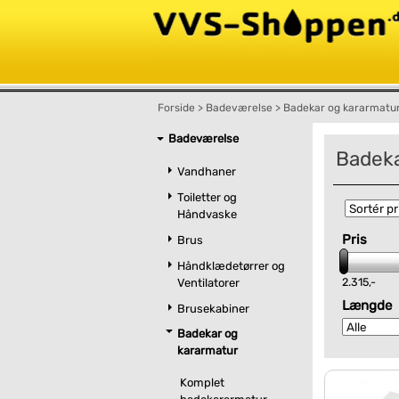
Forside
>
Badeværelse
>
Badekar og kararmatu
Badeværelse
Badek
Vandhaner
Toiletter og
Håndvaske
Pris
Brus
Håndklædetørrer og
2.315,-
Ventilatorer
Længde
Brusekabiner
Badekar og
kararmatur
Komplet