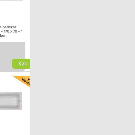
ia badekar
- 170 x 70 - 1
glæn
Køb