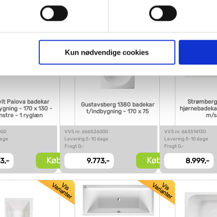
gne cookies og tredjeparts cookies. Ved at klikke 'Vis detaljer
res hjemmeside benytter.
ies, så giver du samtykke til de ovenfor nævnte formål med de
Kun nødvendige cookies
t vælge bestemte cookie-typer til og fra nedenfor. Til enhver tid e
u måtte ønske det.
vi behandler dine personoplysninger, ved at klikke
her
.
it Paiova badekar
Strømberg 
Gustavsberg 1380 badekar
ygning - 170 x 130 -
hjørnebadekar
t/indbygning - 170 x 75
nstre - 1 ryglæn
m/
000
VVS nr. 666526000
VVS nr. 663514130
dage
Levering 5-10 dage
Levering 5-10 dage
Fragt 0,-
Fragt 0,-
Køb
Køb
3,-
9.773,-
8.999,-