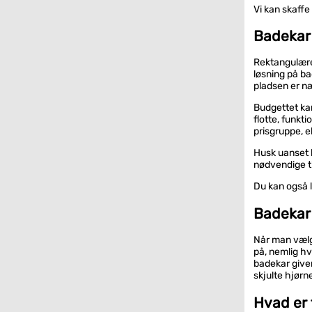
Vi kan skaffe
Badekar
Rektangulære
løsning på b
pladsen er næ
Budgettet ka
flotte, funkti
prisgruppe, el
Husk uanset h
nødvendige ti
Du kan også 
Badekar 
Når man vælg
på, nemlig hv
badekar giver
skjulte hjørn
Hvad er 