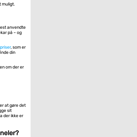
t muligt.
mest anvendte
kar på – og
 priser
, som er
finde din
sen om der er
r at gøre det
ge sit
a der ikke er
neler?