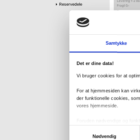
Levering 1-2 d
Reservedele
Fragt 0,-
11.93
Samtykke
Det er dine data!
Vi bruger cookies for at opt
For at hjemmesiden kan virke
Durav
t/indb
der funktionelle cookies, so
Afløb 
vores hjemmeside.
VVS nr. 667988
Levering 5-10 
Fragt 129,-
Foruden nødvendige og funktio
konverteringsfrekevenser og 
Samtykkevalg
2.72
med henblik på annonceindhol
Nødvendig