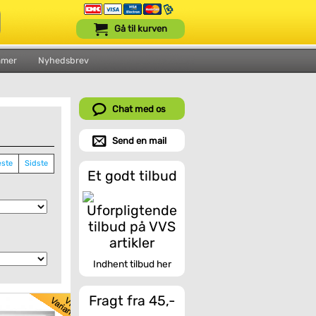
Gå til kurven
mmer
Nyhedsbrev
Chat med os
Send en mail
ste
Sidste
Et godt tilbud
Indhent tilbud her
Fragt fra 45,-