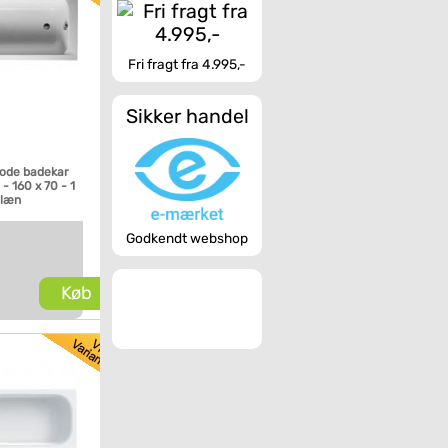
Fri fragt fra 4.995,-
Sikker handel
Code badekar
- 160 x 70 - 1
glæn
Godkendt webshop
Køb