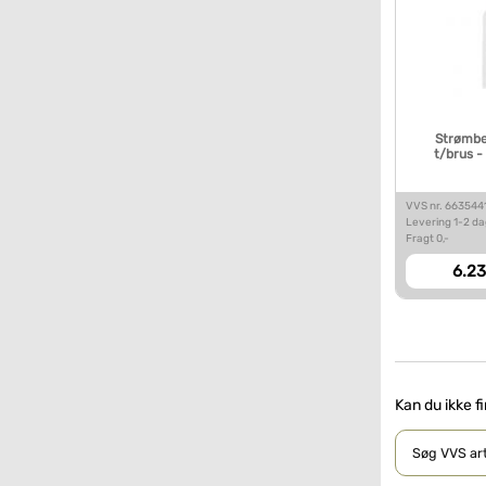
Strømbe
t/brus -
VVS nr. 663544
Levering 1-2 d
Fragt 0,-
6.23
Kan du ikke f