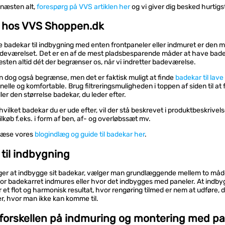
 næsten alt,
forespørg på VVS artiklen her
og vi giver dig besked hurtigs
 hos VVS Shoppen.dk
 badekar til indbygning med enten frontpaneler eller indmuret er den 
adeværelset. Det er en af de mest pladsbesparende måder at have bade
sten altid dét der begrænser os, når vi indretter badeværelse.
n dog også begrænse, men det er faktisk muligt at finde
badekar til lave
onelle og komfortable. Brug filtreringsmuligheden i toppen af siden til at 
ler den størrelse badekar, du leder efter.
vilket badekar du er ude efter, vil der stå beskrevet i produktbeskrivel
lkøb f.eks. i form af ben, af- og overløbssæt mv.
læse vores
blogindlæg og guide til badekar her
.
til indbygning
er at indbygge sit badekar, vælger man grundlæggende mellem to måde
or badekarret indmures eller hvor det indbygges med paneler. At indbyg
 et flot og harmonisk resultat, hvor rengøring tilmed er nem at udføre, d
er, hvor man ikke kan komme til.
forskellen på indmuring og montering med pa