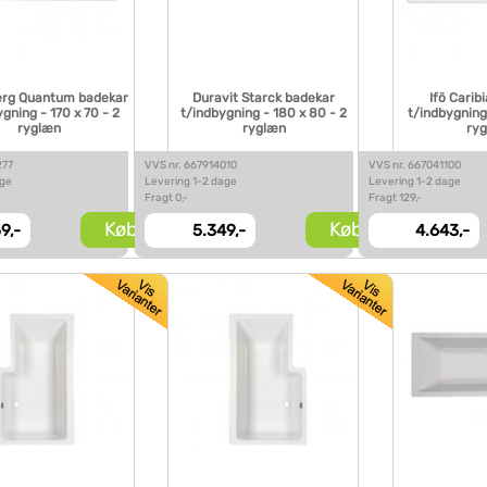
rg Quantum badekar
Duravit Starck badekar
Ifö Carib
gning - 170 x 70 - 2
t/indbygning - 180 x 80 - 2
t/indbygning 
ryglæn
ryglæn
ry
277
VVS nr. 667914010
VVS nr. 667041100
age
Levering 1-2 dage
Levering 1-2 dage
Fragt 0,-
Fragt 129,-
Køb
Køb
9,-
5.349,-
4.643,-