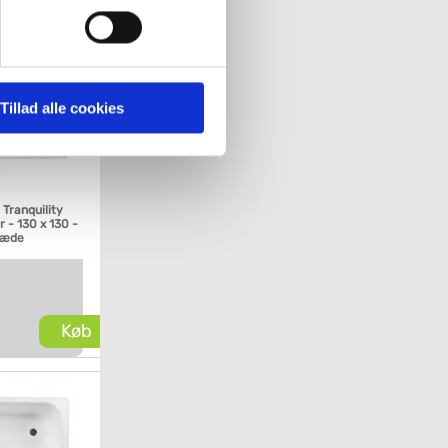
' nedenfor kan du se hvilke
 pågældende cookies. Du har
Tillad alle cookies
r det ligeledes muligt, at
Tranquility
 - 130 x 130 -
sæde
Køb