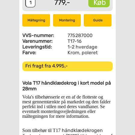
Køb
779,-
Måltegning
Montering
Guide
VVS-nummer:
775287000
Varenummer:
T17-16
Leveringstid:
1-2 hverdage
Farve:
Krom, poleret
Fri fragt fra 4.995,-
Vola T17 håndklædekrog i kort model på
28mm
Vola's tilbehørsserie er en af de flotteste og
mest gennemtænkte på markedet og den falder
perfekt ind i stilen med deres vandhaner.
Se
eventuelt monteringsvejledningen eller
måltegningen for mere information.
håndklædekrogen
Som tilbehør til T17