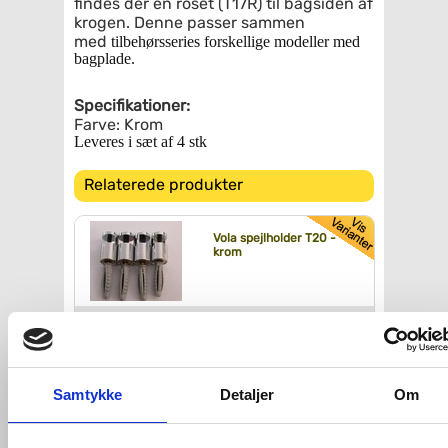
findes der en roset (T17R) til bagsiden af
krogen. Denne passer sammen
med
tilbehørsseries forskellige modeller med
bagplade.
Specifikationer:
Farve: Krom
Leveres i sæt af 4 stk
Relaterede produkter
Vola spejlholder T20 -
krom
Køb
977,-
Vola T10JR
Samtykke
Detaljer
Om
sæbedispenser - krom