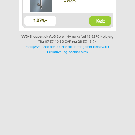
- krom
Køb
1.274,-
VVS-Shoppen.dk ApS
Søren Nymarks Vej 15
8270 Højbjerg
Tlf.: 87 37 40 30
CVR nr.: 28 33 18 94
mail@vvs-shoppen.dk
Handelsbetingelser
Returvarer
Privatlivs- og cookiepolitik