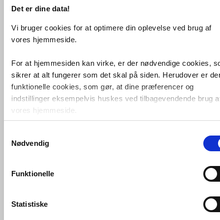
Det er dine data!
Køb
3.486,-
Vi bruger cookies for at optimere din oplevelse ved brug af
vores hjemmeside.
Vola T17R roset - krom
For at hjemmesiden kan virke, er der nødvendige cookies, 
sikrer at alt fungerer som det skal på siden. Herudover er de
funktionelle cookies, som gør, at dine præferencer og
Køb
172,-
indstillinger eksempelvis huskes ved tilbagevendende brug a
vores hjemmeside.
Vola håndklædekrog T18
(lang model) - Krom
Samtykkevalg
Foruden nødvendige og funktionelle cookies er der statistisk
Nødvendig
cookies. Disse bruger vi bl.a. til at måle trafik, omsætning,
konverteringsfrekevenser og lignende. Endelig er der
Køb
895,-
marketingcookies, som vi bruger til at målrette vores
Funktionelle
markedsføring med henblik på annonceindhold, som giver
mening for den enkelte af vores kunder.
Vola håndklædering T5
Statistiske
- krom
VVS-Shoppen.dk bruger både egne cookies og tredjeparts