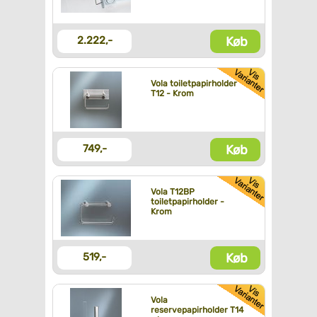
Køb
2.222,-
Vola toiletpapirholder
T12 - Krom
Køb
749,-
Vola T12BP
toiletpapirholder -
Krom
Køb
519,-
Vola
reservepapirholder T14