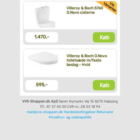
Villeroy & Boch 5760
O.Novo cisterne
Køb
1.470,-
Villeroy & Boch O.Novo
toiletsæde m/faste
beslag - Hvid
Køb
595,-
VVS-Shoppen.dk ApS
Søren Nymarks Vej 15
8270 Højbjerg
Tlf.: 87 37 40 30
CVR nr.: 28 33 18 94
mail@vvs-shoppen.dk
Handelsbetingelser
Returvarer
Privatlivs- og cookiepolitik