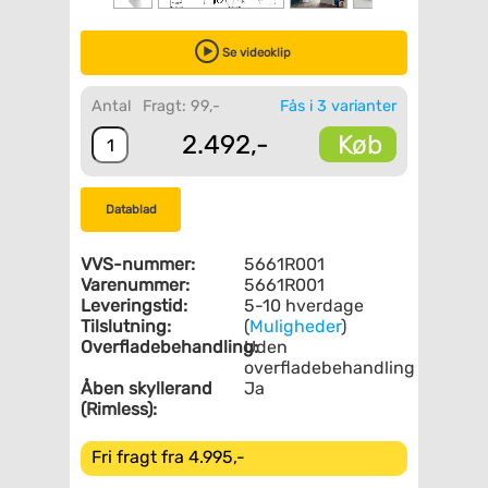
Se videoklip
Antal
Fragt: 99,-
Fås i 3 varianter
Køb
2.492,-
Datablad
VVS-nummer:
5661R001
Varenummer:
5661R001
Leveringstid:
5-10 hverdage
Tilslutning:
(
Muligheder
)
Overfladebehandling:
Uden
overfladebehandling
Åben skyllerand
Ja
(Rimless):
Fri fragt fra 4.995,-