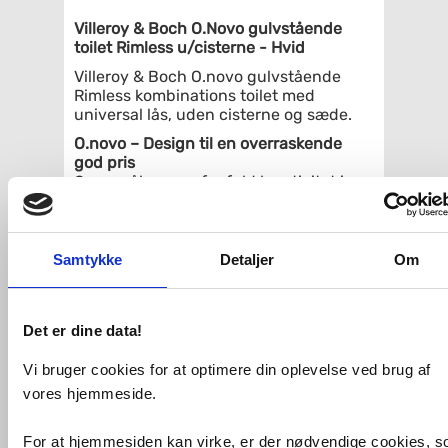
Villeroy & Boch O.Novo gulvstående
toilet Rimless u/cisterne - Hvid
Villeroy & Boch O.novo gulvstående
Rimless kombinations toilet med
universal lås, uden cisterne og sæde.
O.novo – Design til en overraskende
god pris
O.novo åbner op for fuld kreativitet i
badeværelset. Denne kollektion fra
Villeroy & Boch tilbyder hele spektret af
moderne badeværelsesdesign. Alle
produkter i O.novo-serien imponerer
Samtykke
Detaljer
Om
med deres tydelige design og
underspillede elegance til et
overraskende overkommeligt forhold
Det er dine data!
mellem pris og ydelse. Kollektionen
kombinerer autenticitet og tidløst
Vi bruger cookies for at optimere din oplevelse ved brug af
design, der passer ind i ethvert
badeværelse.
vores hjemmeside.
Tekniske specifikationer:
For at hjemmesiden kan virke, er der nødvendige cookies, 