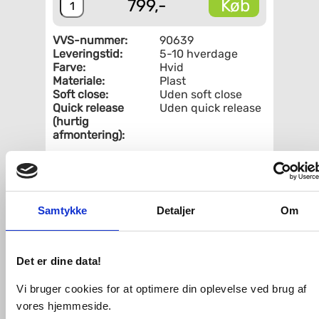
Køb
799,-
VVS-nummer:
90639
Leveringstid:
5-10 hverdage
Farve:
Hvid
Materiale:
Plast
Soft close:
Uden soft close
Quick release
Uden quick release
(hurtig
afmontering):
Fri fragt fra 4.995,-
WC-SÆDE TIL 9028
Samtykke
Detaljer
Om
VVS-Shoppen.dk ApS
Søren Nymarks Vej 15
8270 Højbjerg
Tlf.: 87 37 40 30
CVR nr.: 28 33 18 94
Det er dine data!
mail@vvs-shoppen.dk
Handelsbetingelser
Returvarer
Privatlivs- og cookiepolitik
Vi bruger cookies for at optimere din oplevelse ved brug af
vores hjemmeside.