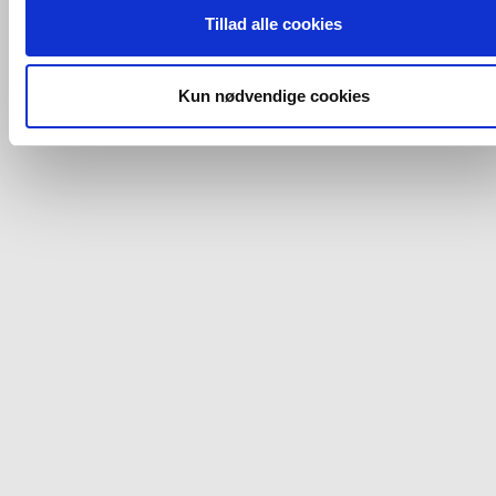
ovenfor nævnte formål med de pågældende cookies. Du har
Tillad alle cookies
imidlertid også mulighed for at vælge bestemte cookie-typer t
og fra nedenfor. Til enhver tid er det ligeledes muligt, at ændr
dit samtykke, hvis du måtte ønske det.
Kun nødvendige cookies
Du kan se mere om, hvordan vi behandler dine
personoplysninger, ved at klikke
her
.