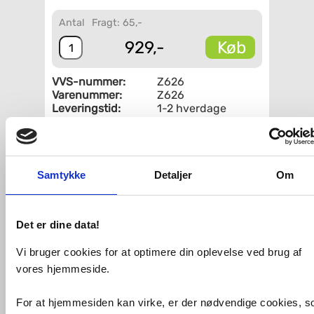
Antal
Fragt: 65,-
Køb
929,-
VVS-nummer:
Z626
Varenummer:
Z626
Leveringstid:
1-2 hverdage
Fri fragt fra 4.995,-
Samtykke
Detaljer
Om
Smedbo Limited Edition kosmetikspejl
til væg m/LED lys - Krom
OBS: Varen er på lager - både til
Det er dine data!
afhentning og dag-til-dag levering.
Makeupspejl til vægmontering
Vi bruger cookies for at optimere din oplevelse ved brug af
med svingarm, skruer medfølger.
vores hjemmeside.
7 gange forstørrelse
Oplades via USB ledning
For at hjemmesiden kan virke, er der nødvendige cookies, 
IP21