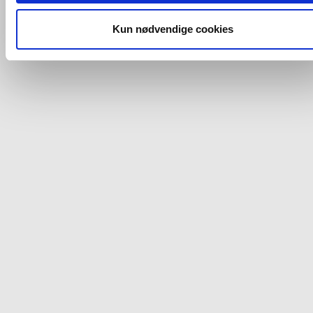
og fra nedenfor. Til enhver tid er det ligeledes muligt, at ændr
dit samtykke, hvis du måtte ønske det.
Kun nødvendige cookies
Du kan se mere om, hvordan vi behandler dine
personoplysninger, ved at klikke
her
.