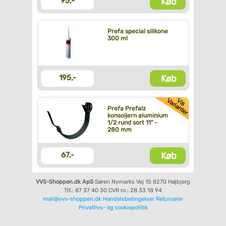
Køb
95,-
Prefa special silikone
300 ml
Køb
195,-
Prefa Prefalz
konsoljern aluminium
1/2 rund sort 11" -
280 mm
Køb
67,-
VVS-Shoppen.dk ApS
Søren Nymarks Vej 15
8270 Højbjerg
Tlf.: 87 37 40 30
CVR nr.: 28 33 18 94
mail@vvs-shoppen.dk
Handelsbetingelser
Returvarer
Privatlivs- og cookiepolitik