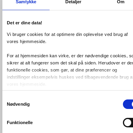
Samtykke
Detaljer
Om
Det er dine data!
Vi bruger cookies for at optimere din oplevelse ved brug af
Prefa nedløbsrør 3 meter
aluminium
sort 80 mm - 0,7 mm
vores hjemmeside.
VVS nr. 275850440
Levering 1-2 dage
For at hjemmesiden kan virke, er der nødvendige cookies, 
Fragt 99,-
sikrer at alt fungerer som det skal på siden. Herudover er de
Køb
428,-
funktionelle cookies, som gør, at dine præferencer og
indstillinger eksempelvis huskes ved tilbagevendende brug a
vores hjemmeside.
Kan du ikke finde VVS artiklen - søg i
feltet herunder.
Samtykkevalg
Foruden nødvendige og funktionelle cookies er der statistisk
Nødvendig
cookies. Disse bruger vi bl.a. til at måle trafik, omsætning,
konverteringsfrekevenser og lignende. Endelig er der
Vi kan skaffe næsten alt,
forespørg på
marketingcookies, som vi bruger til at målrette vores
VVS artiklen her
og vi giver dig besked
Funktionelle
hurtigst muligt.
markedsføring med henblik på annonceindhold, som giver