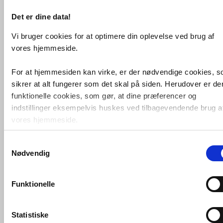
Tlf.: 87 37 40 30
CVR nr.: 28 33 18 94
Det er dine data!
mail@vvs-shoppen.dk
Handelsbetingelser
Returvarer
Privatlivs- og cookiepolitik
Vi bruger cookies for at optimere din oplevelse ved brug af
vores hjemmeside.
For at hjemmesiden kan virke, er der nødvendige cookies, 
sikrer at alt fungerer som det skal på siden. Herudover er de
funktionelle cookies, som gør, at dine præferencer og
indstillinger eksempelvis huskes ved tilbagevendende brug a
vores hjemmeside.
Samtykkevalg
Foruden nødvendige og funktionelle cookies er der statistisk
Nødvendig
cookies. Disse bruger vi bl.a. til at måle trafik, omsætning,
konverteringsfrekevenser og lignende. Endelig er der
marketingcookies, som vi bruger til at målrette vores
Funktionelle
markedsføring med henblik på annonceindhold, som giver
mening for den enkelte af vores kunder.
Statistiske