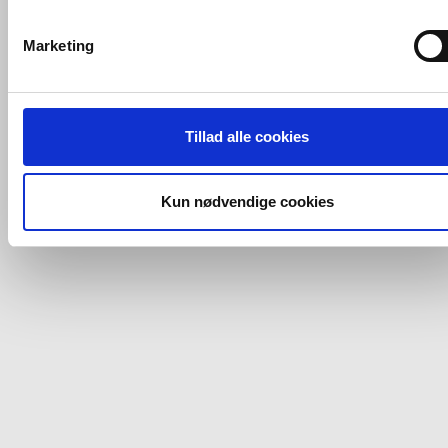
VVS-Shoppen.dk bruger både egne cookies og tredjeparts
cookies. Ved at klikke 'Vis detaljer' nedenfor kan du se hvilk
Marketing
tredjeparts cookies, som vores hjemmeside benytter.
Hvis du accepterer alle cookies, så giver du samtykke til de
ovenfor nævnte formål med de pågældende cookies. Du har
Tillad alle cookies
imidlertid også mulighed for at vælge bestemte cookie-typer t
og fra nedenfor. Til enhver tid er det ligeledes muligt, at ændr
dit samtykke, hvis du måtte ønske det.
Kun nødvendige cookies
Du kan se mere om, hvordan vi behandler dine
personoplysninger, ved at klikke
her
.