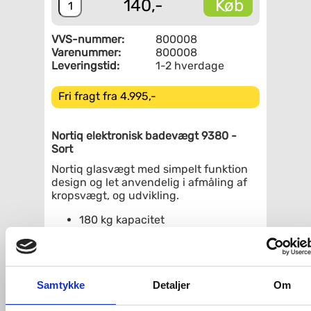
Køb
140,-
VVS-nummer:
800008
Varenummer:
800008
Leveringstid:
1-2 hverdage
Fri fragt fra 4.995,-
Nortiq elektronisk badevægt 9380 -
Sort
Nortiq glasvægt med simpelt funktion
design og let anvendelig i afmåling af
kropsvægt, og udvikling.
180 kg kapacitet
LCD display (74 x 28 mm)
Auto ON/OFF
6 mm hærdet glasplade med
kantede hjørner
Samtykke
Detaljer
Om
VVS-Shoppen.dk ApS
Søren Nymarks Vej 15
8270 Højbjerg