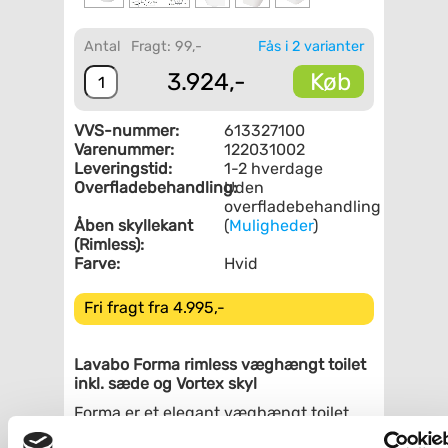
Antal
Fragt: 99,-
Fås i 2 varianter
Køb
3.924,-
VVS-nummer:
613327100
Varenummer:
122031002
Leveringstid:
1-2 hverdage
Overfladebehandling:
Uden
overfladebehandling
Åben skyllekant
(
Muligheder
)
(Rimless):
Farve:
Hvid
Fri fragt fra 4.995,-
Lavabo Forma rimless væghængt toilet
inkl. sæde og Vortex skyl
Forma er et elegant væghængt toilet
uden skyllekant, hvilket gør toilettet