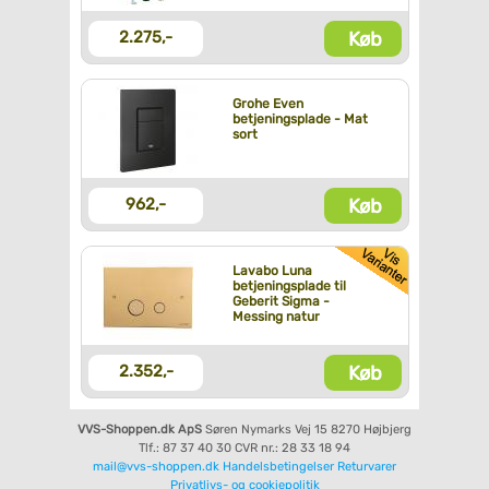
Køb
2.275,-
Grohe Even
betjeningsplade - Mat
sort
Køb
962,-
Lavabo Luna
betjeningsplade til
Geberit Sigma -
Messing natur
Køb
2.352,-
VVS-Shoppen.dk ApS
Søren Nymarks Vej 15
8270 Højbjerg
Tlf.: 87 37 40 30
CVR nr.: 28 33 18 94
mail@vvs-shoppen.dk
Handelsbetingelser
Returvarer
Privatlivs- og cookiepolitik