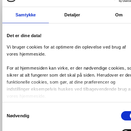
meget rengøringsvenligt.
Det revolutionerede Vortex
skyllesystem kombinerer design,
Samtykke
Detaljer
Om
funktionalitet og hygiejne. Skyllet
kommer, som en nedadvendt tornado,
hvilket er meget effektivt og tillige
Det er dine data!
meget støjsvagt.
Toilettet har desuden en nyudviklet
Vi bruger cookies for at optimere din oplevelse ved brug af
vandsparefunktion på 4,5 liter. Hertil
vores hjemmeside.
kommer det nyudviklede Anti-Dryp
system, som letter rengøringen og
modvirker dannelsen af kalk i
For at hjemmesiden kan virke, er der nødvendige cookies, 
toiletkummen.
sikrer at alt fungerer som det skal på siden. Herudover er de
Leveres inkl. toiletsæde med Soft-Close
funktionelle cookies, som gør, at dine præferencer og
og Quick Release og monteringssæt til
indstillinger eksempelvis huskes ved tilbagevendende brug a
indbygningscisterne.
vores hjemmeside.
Toilettets geometriske design er
inspireret af en kegles tilspidses linjer,
Samtykkevalg
Foruden nødvendige og funktionelle cookies er der statistisk
som giver en skulpturel karakter.
Nødvendig
cookies. Disse bruger vi bl.a. til at måle trafik, omsætning,
Specifikationer:
konverteringsfrekevenser og lignende. Endelig er der