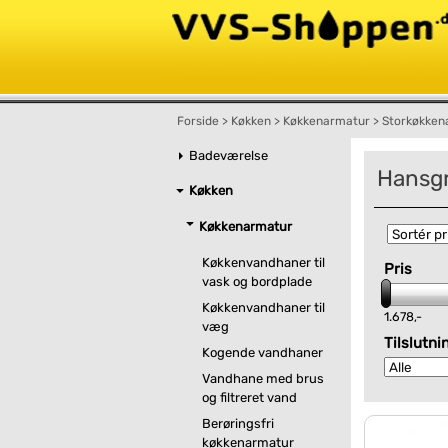
Forside
>
Køkken
>
Køkkenarmatur
>
Storkøkken
Badeværelse
Hansg
Køkken
Køkkenarmatur
Køkkenvandhaner til
Pris
vask og bordplade
Køkkenvandhaner til
1.678,-
væg
Tilslutni
Kogende vandhaner
Vandhane med brus
og filtreret vand
Berøringsfri
køkkenarmatur