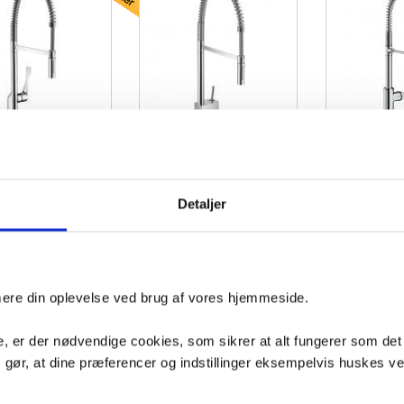
Hansgrohe A
Citterio Semi-Pro
AXOR Starck X køkkenbatteri
Semi-Pro kø
økkenarmatur
Rustfrit 
Detaljer
04
VVS nr. 716232104
VVS nr. 716235580
age
Levering 5-10 dage
Levering 5-10 dage
Fragt 0,-
Fragt 0,-
Køb
Køb
2,-
7.519,-
9.458,-
imere din oplevelse ved brug af vores hjemmeside.
, er der nødvendige cookies, som sikrer at alt fungerer som det
m gør, at dine præferencer og indstillinger eksempelvis huskes v