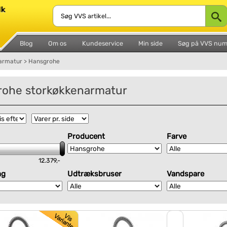
Blog
Om os
Kundeservice
Min side
Søg på VVS nu
armatur
>
Hansgrohe
rohe storkøkkenarmatur
Producent
Farve
12.379,-
ng
Udtræksbruser
Vandspare