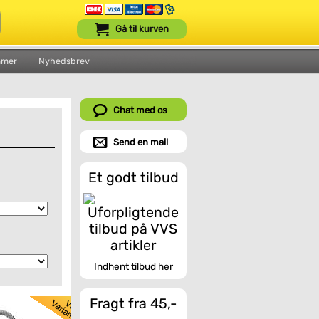
Gå til kurven
mmer
Nyhedsbrev
Chat med os
Send en mail
Et godt tilbud
Indhent tilbud her
Fragt fra 45,-