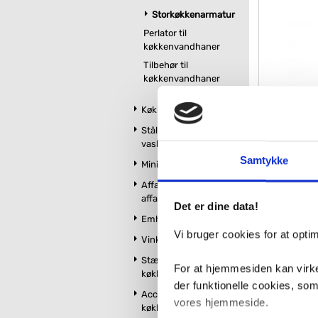
Storkøkkenarmatur
Perlator til
køkkenvandhaner
Tilbehør til
køkkenvandhaner
Køkkenvaske
AXOR 
Stålbordplader med
k
vask
Samtykke
Minikøkken
VVS nr. 7162311
Levering 1-2 d
Affaldssortering og
Fragt 0,-
affaldskværne
Det er dine data!
5.77
Emhætter
Vi bruger cookies for at opt
Vinkøleskabe
Stænkplader til
For at hjemmesiden kan virke
køkken
der funktionelle cookies, so
Accessories til
vores hjemmeside.
køkken og udekøkken