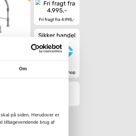
Fri fragt fra 4.995,-
Sikker handel
xor Montreux
kkenarmatur -
stål finish
Om
Godkendt webshop
Køb
 skal på siden. Herudover er
ed tilbagevendende brug af