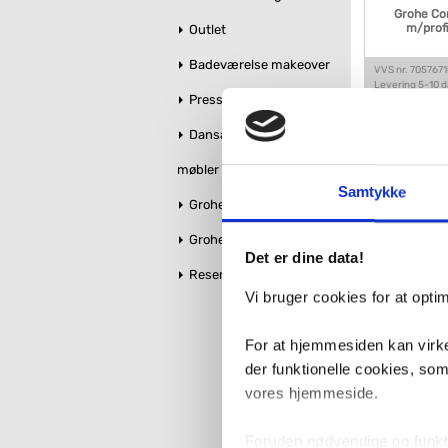
Grohe Co
m/profi
Outlet
Badeværelse makeover
VVS nr. 705767
Levering 5-10 
Pressalit toiletsæder
Fragt 65,-
2.99
Dansani bruseglas &
møbler
Samtykke
Grohe Essence
Grohe QuickFix
Det er dine data!
Reservedele
Vi bruger cookies for at opt
For at hjemmesiden kan virke
der funktionelle cookies, so
Mor
vores hjemmeside.
st
VVS nr. 716272
Foruden nødvendige og funktio