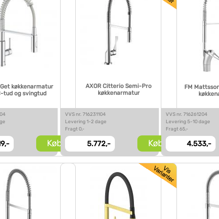
AXOR Citterio Semi-Pro
 Get køkkenarmatur
FM Mattsson
køkkenarmatur
-tud og svingtud
køkken
104
VVS nr. 716231104
VVS nr. 716261204
age
Levering 1-2 dage
Levering 5-10 dage
Fragt 0,-
Fragt 65,-
Køb
Køb
9,-
5.772,-
4.533,-