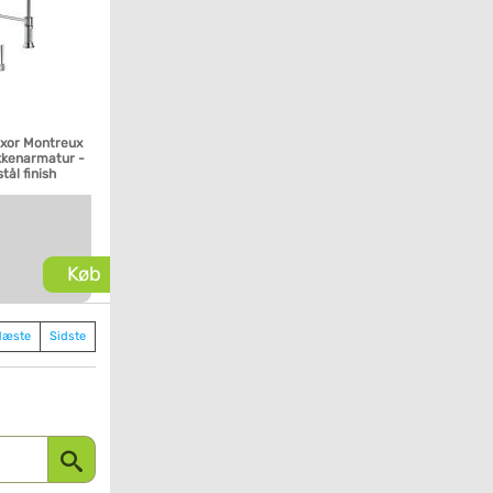
xor Montreux
kkenarmatur -
stål finish
Køb
Næste
Sidste