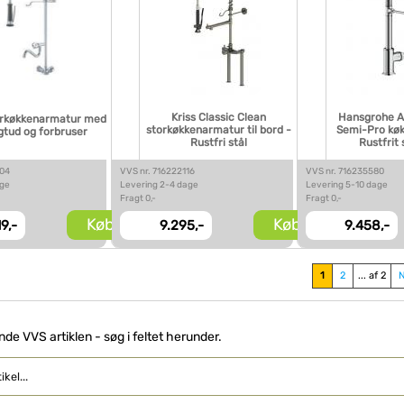
Kriss Classic Clean
Hansgrohe A
rkøkkenarmatur med
storkøkkenarmatur til bord -
Semi-Pro kø
gtud og forbruser
Rustfri stål
Rustfrit 
504
VVS nr. 716222116
VVS nr. 716235580
age
Levering 2-4 dage
Levering 5-10 dage
Fragt 0,-
Fragt 0,-
Køb
Køb
19,-
9.295,-
9.458,-
1
2
... af 2
inde VVS artiklen - søg i feltet herunder.