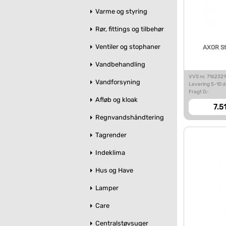
Varme og styring
Rør, fittings og tilbehør
Ventiler og stophaner
AXOR St
Vandbehandling
VVS nr. 716232
Vandforsyning
Levering 5-10 
Fragt 0,-
Afløb og kloak
7.5
Regnvandshåndtering
Tagrender
Indeklima
Hus og Have
Lamper
Care
Centralstøvsuger