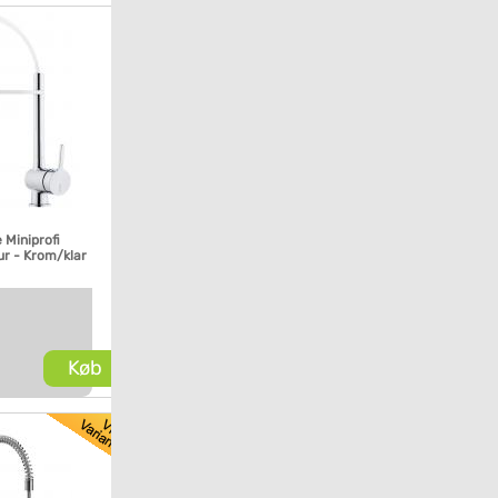
 Miniprofi
r - Krom/klar
Køb