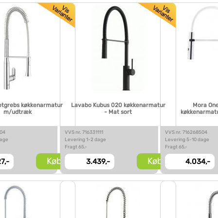
etgrebs køkkenarmatur
Lavabo Kubus 020 køkkenarmatur
Mora One
m/udtræk
- Mat sort
køkkenarmatu
104
VVS nr. 716331111
VVS nr. 716268504
dage
Levering 1-2 dage
Levering 5-10 dage
Fragt 65,-
Fragt 65,-
Køb
Køb
7,-
3.439,-
4.034,-