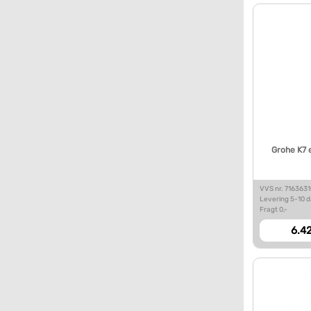
Grohe K7 
VVS nr. 716363
Levering 5-10 
Fragt 0,-
6.42