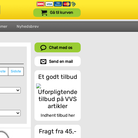
Gå til kurven
mmer
Nyhedsbrev
Chat med os
Send en mail
ste
Sidste
Et godt tilbud
Indhent tilbud her
Fragt fra 45,-