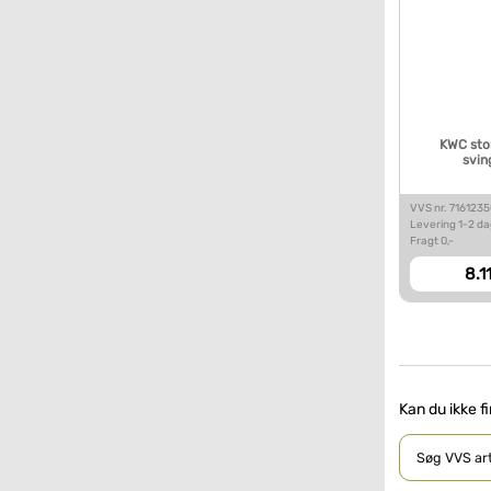
KWC sto
svin
VVS nr. 716123
Levering 1-2 d
Fragt 0,-
8.1
Kan du ikke f