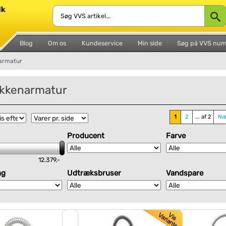
Blog
Om os
Kundeservice
Min side
Søg på VVS nu
armatur
økkenarmatur
1
2
... af 2
Næ
Producent
Farve
12.379,-
ng
Udtræksbruser
Vandspare