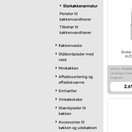
Storkøkkenarmatur
Perlator til
køkkenvandhaner
Tilbehør til
køkkenvandhaner
Køkkenvaske
Grohe
Stålbordplader med
m/C
vask
Minikøkken
VVS nr. 716368
Levering 1-2 d
Affaldssortering og
Fragt 65,-
affaldskværne
2.61
Emhætter
Vinkøleskabe
Stænkplader til
køkken
Accessories til
køkken og udekøkken