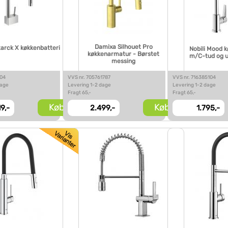
Damixa Silhouet Pro
arck X køkkenbatteri
Nobili Mood 
køkkenarmatur - Børstet
m/C-tud og 
messing
104
VVS nr. 705761787
VVS nr. 716385104
dage
Levering 1-2 dage
Levering 1-2 dage
Fragt 65,-
Fragt 65,-
Køb
Køb
19,-
2.499,-
1.795,-