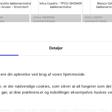
ncetto køkkenarmatur
Intra Cuadro - TPCU-SHOWER
Blanco Cat
-bruser - Krom/sort
køkkenarmatur
køkkenarm
104
VVS nr. 706109104
VVS nr. 525791
dage
Levering 4-8 dage
Levering 2-3 dage
Fragt 99,-
Fragt 65,-
Køb
Køb
5,-
3.995,-
3.204,-
Detaljer
imere din oplevelse ved brug af vores hjemmeside.
, er der nødvendige cookies, som sikrer at alt fungerer som det
m gør, at dine præferencer og indstillinger eksempelvis huskes v
Kriss Skan
a Izzy Miniprofi
Grohe K7 storkøkkenarmatur -
køkkenarmatur 
orkøkkenarmatur
Krom
504
VVS nr. 716362104
VVS nr. 716174703
nelle cookies er der statistiske cookies. Disse bruger vi bl.a. ti