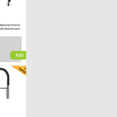
køkkenarmatur
udtræksbruser
Køb