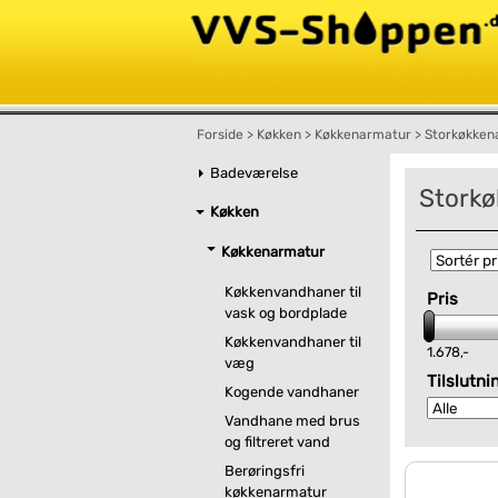
Forside
>
Køkken
>
Køkkenarmatur
>
Storkøkken
Badeværelse
Stork
Køkken
Køkkenarmatur
Køkkenvandhaner til
Pris
vask og bordplade
Køkkenvandhaner til
1.678,-
væg
Tilslutni
Kogende vandhaner
Vandhane med brus
og filtreret vand
Berøringsfri
køkkenarmatur