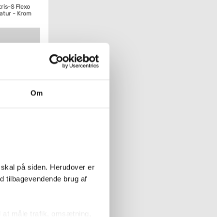
ris-S Flexo
atur - Krom
Køb
Om
 skal på siden. Herudover er
ed tilbagevendende brug af
di semi-pro
- Rustfrit stål
l at måle trafik, omsætning,