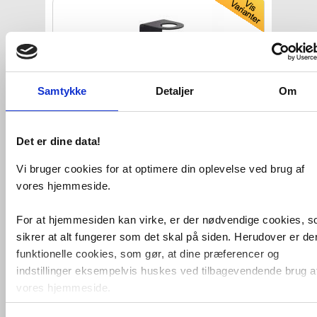
Samtykke
Detaljer
Om
Det er dine data!
Gustavsberg sæbepumpeholder
til
væg - Mat sort
Vi bruger cookies for at optimere din oplevelse ved brug af
vores hjemmeside.
VVS nr. 774358501
Levering 5-10 dage
Fragt 65,-
For at hjemmesiden kan virke, er der nødvendige cookies, 
Køb
199,-
sikrer at alt fungerer som det skal på siden. Herudover er de
funktionelle cookies, som gør, at dine præferencer og
Kan du ikke finde VVS artiklen - søg i
indstillinger eksempelvis huskes ved tilbagevendende brug a
feltet herunder.
vores hjemmeside.