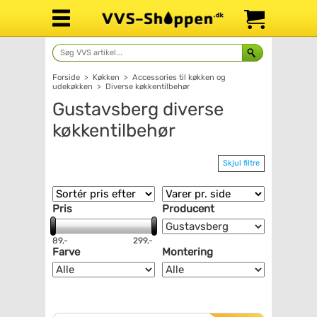
Forside
>
Køkken
>
Accessories til køkken og
udekøkken
>
Diverse køkkentilbehør
Gustavsberg diverse
køkkentilbehør
Skjul filtre
Pris
Producent
89,-
299,-
Farve
Montering