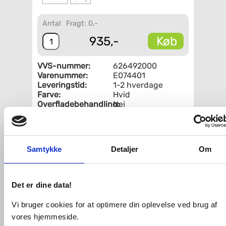
Antal
Fragt: 0,-
Køb
935,-
VVS-nummer:
626492000
Varenummer:
E074401
Leveringstid:
1-2 hverdage
Farve:
Hvid
Overfladebehandling:
Nej
Dobbelt håndvask:
Nej
Hul til vandhane:
Med 1 hanehul
Overløb:
Med overløb
Form:
Anden form
Samtykke
Detaljer
Om
Fri fragt fra 4.995,-
Det er dine data!
Ideal Standard Connect Air 55
håndvask t/væg - 1 hanehul
Vi bruger cookies for at optimere din oplevelse ved brug af
vores hjemmeside.
Designet af Robin Levien. Denne