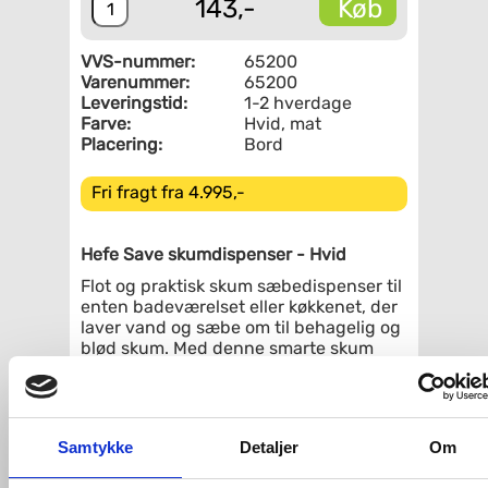
Køb
143,-
VVS-nummer:
65200
Varenummer:
65200
Leveringstid:
1-2 hverdage
Farve:
Hvid, mat
Placering:
Bord
Fri fragt fra 4.995,-
Hefe Save skumdispenser - Hvid
Flot og praktisk skum sæbedispenser til
enten badeværelset eller køkkenet, der
laver vand og sæbe om til behagelig og
blød skum. Med denne smarte skum
sæbedispenser hælder du 60% vand
ned i beholderen, derefter 20%
flydende sæbe af hvilken som helst
slags, og til sidst efterlader du 20% luft.
Samtykke
Detaljer
Om
Når vand og sæbe så bliver blandet
med overskydende luft, danner