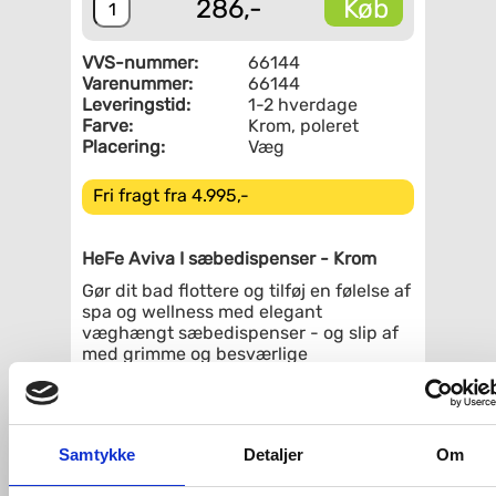
Køb
286,-
VVS-nummer:
66144
Varenummer:
66144
Leveringstid:
1-2 hverdage
Farve:
Krom, poleret
Placering:
Væg
Fri fragt fra 4.995,-
HeFe Aviva I sæbedispenser - Krom
Gør dit bad flottere og tilføj en følelse af
spa og wellness med elegant
væghængt sæbedispenser - og slip af
med grimme og besværlige
shampoo/body wash-flasker.
Der medfølger små klistermærker med
Shampoo/Balsam/Shower
gel/Soap/Lotion til at sætte på
Samtykke
Detaljer
Om
dispenseren. Sæbedispenseren er
velegnet til sæbe, shampoo, balsam,