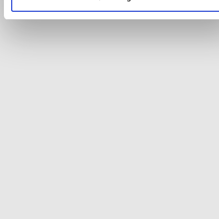
Du kan se mere om, hvordan vi behandler dine
personoplysninger, ved at klikke
her
.