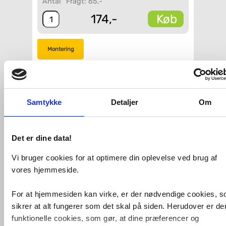
Antal
Fragt: 65,-
Køb
174,-
Montering
VVS-nummer:
738824000
Varenummer:
28321000
Leveringstid:
5-10 hverdage
Samtykke
Detaljer
Om
Farve:
Krom, poleret
Varetype:
Bruseholder til væg
Fri fragt fra 4.995,-
Det er dine data!
Vi bruger cookies for at optimere din oplevelse ved brug af
Hansgrohe universal bruserholder
vores hjemmeside.
(parkeringsplads). Til slange med konisk
omløber. Passer til alle håndbrusere.
For at hjemmesiden kan virke, er der nødvendige cookies, 
Specifikationer:
sikrer at alt fungerer som det skal på siden. Herudover er de
Farve: Krom
funktionelle cookies, som gør, at dine præferencer og