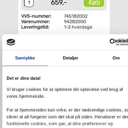
Køb
659,-
VVS-nummer:
745182002
Varenummer:
94282000
Leveringstid:
1-2 hverdage
Fri fragt fra 4.995,-
Hansgrohe Termoelement til Ecostat
Samtykke
Detaljer
Om
1001, 1001 SL, 2001 (ny model) og 5001
(ny model) samt til
indbygningstermostat (ny model) og
nyere brusepaneler
Det er dine data!
Vi bruger cookies for at optimere din oplevelse ved brug af
VVS-Shoppen.dk ApS
Søren Nymarks Vej 15
8270 Højbjerg
vores hjemmeside.
Tlf.: 87 37 40 30
CVR nr.: 28 33 18 94
mail@vvs-shoppen.dk
Handelsbetingelser
Returvarer
Privatlivs- og cookiepolitik
For at hjemmesiden kan virke, er der nødvendige cookies, 
sikrer at alt fungerer som det skal på siden. Herudover er de
funktionelle cookies, som gør, at dine præferencer og