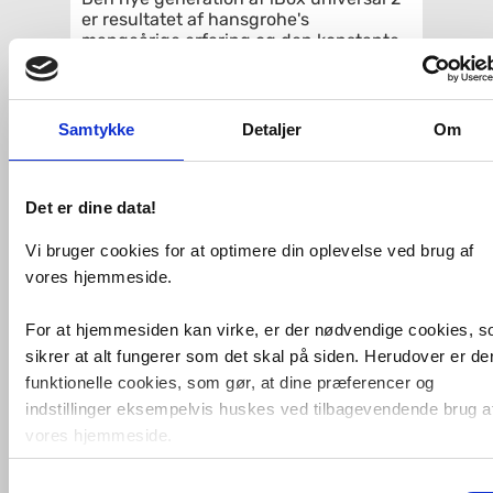
er resultatet af hansgrohe's
mangeårige erfaring og den konstante
dialog med fagfolk. iBox universal 2 er
nemt at montere og beregnet til alle
installationstyper. Det sparer tid.
Samtykke
Detaljer
Om
hansgrohe iBox 2 kan også
sammensættes med ældre hansgrohe
indbygningsarmaturer. Her skal du blot
tilkøbe en adapter, som du finder under
Det er dine data!
relaterede varer her på siden.
Med formonteret tætningsmembran,
Vi bruger cookies for at optimere din oplevelse ved brug af
som er 100% vandtæt.
vores hjemmeside.
Leveringsomfang
:
For at hjemmesiden kan virke, er der nødvendige cookies, 
indbygningsdel
sikrer at alt fungerer som det skal på siden. Herudover er de
skylleventil
funktionelle cookies, som gør, at dine præferencer og
justerbar påspændingsflange
tætning
indstillinger eksempelvis huskes ved tilbagevendende brug a
monteringsvejledning
vores hjemmeside.
Specifikationer
:
Samtykkevalg
Foruden nødvendige og funktionelle cookies er der statistisk