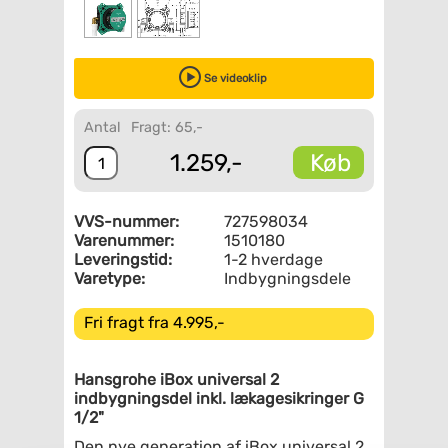
Se videoklip
Antal
Fragt: 65,-
Køb
1.259,-
VVS-nummer:
727598034
Varenummer:
1510180
Leveringstid:
1-2 hverdage
Varetype:
Indbygningsdele
Fri fragt fra 4.995,-
Hansgrohe iBox universal 2
indbygningsdel inkl. lækagesikringer G
1/2"
Den nye generation af iBox universal 2