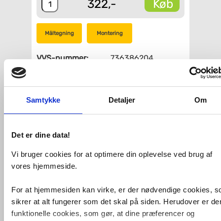
Køb
322,-
Måltegning
Montering
VVS-nummer:
736386204
Varenummer:
28424000
Leveringstid:
5-10 hverdage
Farve:
Krom
Montering:
Loft
Samtykke
Detaljer
Om
Størrelse:
Ø0 - Ø100 mm
Form:
Rund
Det er dine data!
Fri fragt fra 4.995,-
Vi bruger cookies for at optimere din oplevelse ved brug af
Hansgrohe Crometta 85 vario
vores hjemmeside.
hovedbruser.
For at hjemmesiden kan virke, er der nødvendige cookies, 
Ø 85 mm
2 strålertyper: Normal og massage.
sikrer at alt fungerer som det skal på siden. Herudover er de
Kugleled:
funktionelle cookies, som gør, at dine præferencer og
QuickClean rengøringsfunktion.