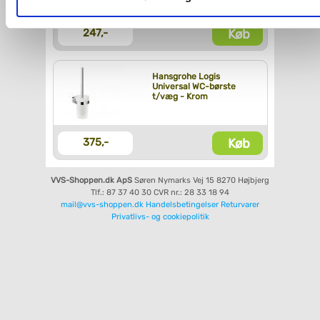
Du kan se mere om, hvordan vi behandler dine
Køb
247,-
personoplysninger, ved at klikke
her
.
Hansgrohe Logis
Universal WC-børste
t/væg - Krom
Køb
375,-
VVS-Shoppen.dk ApS
Søren Nymarks Vej 15
8270 Højbjerg
Tlf.: 87 37 40 30
CVR nr.: 28 33 18 94
mail@vvs-shoppen.dk
Handelsbetingelser
Returvarer
Privatlivs- og cookiepolitik