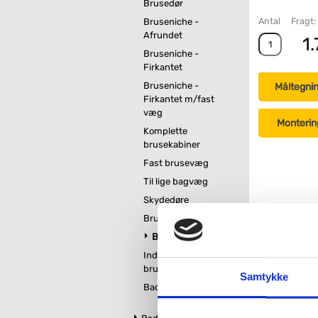
Brusedør
Antal
Fragt:
Bruseniche -
Afrundet
1.
Bruseniche -
Firkantet
Bruseniche -
Måltegni
Firkantet m/fast
væg
Monterin
Komplette
brusekabiner
Fast brusevæg
Til lige bagvæg
Skydedøre
Brusebunde
Brusehylde til bad
Indbygget
brusehylde
Samtykke
Badskraber