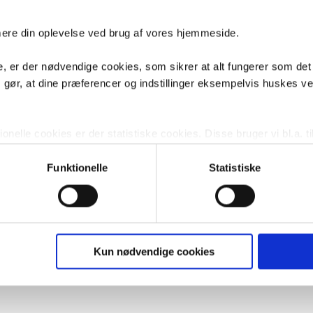
imere din oplevelse ved brug af vores hjemmeside.
, er der nødvendige cookies, som sikrer at alt fungerer som det
m gør, at dine præferencer og indstillinger eksempelvis huskes v
nelle cookies er der statistiske cookies. Disse bruger vi bl.a. ti
lignende. Endelig er der marketingcookies, som vi bruger til at 
d, som giver mening for den enkelte af vores kunder.
Funktionelle
Statistiske
gne cookies og tredjeparts cookies. Ved at klikke 'Vis detaljer
res hjemmeside benytter.
ies, så giver du samtykke til de ovenfor nævnte formål med de
Kun nødvendige cookies
t vælge bestemte cookie-typer til og fra nedenfor. Til enhver tid e
u måtte ønske det.