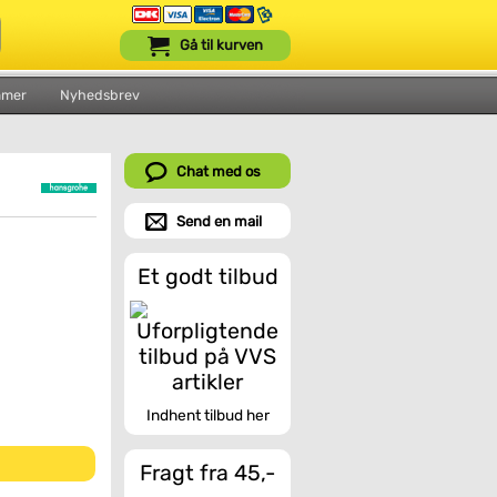
Gå til kurven
mmer
Nyhedsbrev
Chat med os
Send en mail
Et godt tilbud
Indhent tilbud her
Fragt fra 45,-