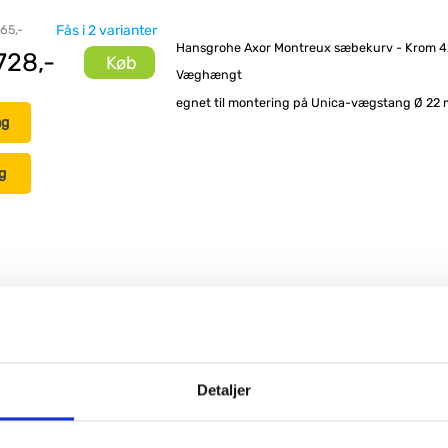
 65,-
Fås i 2 varianter
Hansgrohe Axor Montreux sæbekurv - Krom 
728,-
Køb
Væghængt
egnet til montering på Unica-vægstang Ø 22
ng
g
Detaljer