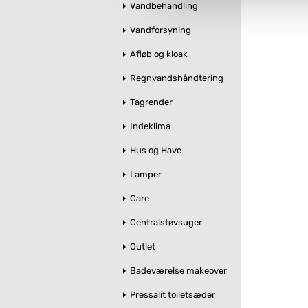
Du kan se mere om, hvordan 
Vandbehandling
Vandforsyning
Afløb og kloak
Regnvandshåndtering
Tagrender
Indeklima
Hus og Have
Lamper
Care
Centralstøvsuger
Outlet
Badeværelse makeover
Pressalit toiletsæder