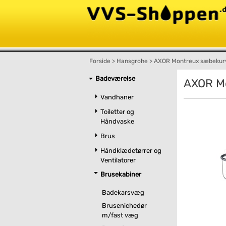
Forside
>
Hansgrohe
>
AXOR Montreux sæbekurv 
Badeværelse
AXOR Mo
Vandhaner
Toiletter og
Håndvaske
Brus
Håndklædetørrer og
Ventilatorer
Brusekabiner
Badekarsvæg
Brusenichedør
m/fast væg