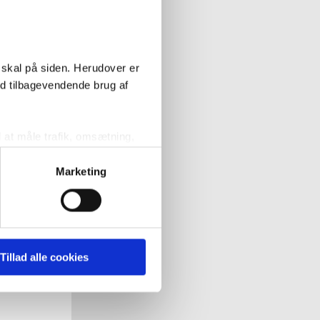
 skal på siden. Herudover er
ed tilbagevendende brug af
l at måle trafik, omsætning,
målrette vores markedsføring
Marketing
' nedenfor kan du se hvilke
 pågældende cookies. Du har
Tillad alle cookies
r det ligeledes muligt, at