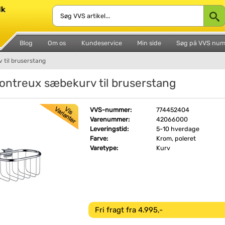
Blog
Om os
Kundeservice
Min side
Søg på VVS nu
til bruserstang
ntreux sæbekurv til bruserstang
VVS-nummer:
774452404
Varenummer:
42066000
Leveringstid:
5-10 hverdage
Farve:
Krom, poleret
Varetype:
Kurv
Fri fragt fra 4.995,-