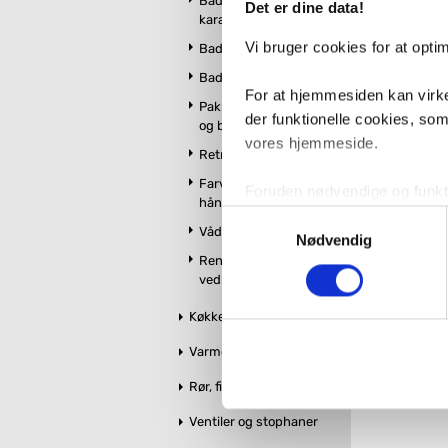
Badekar og
Det er dine data!
kararmatur
Vi bruger cookies for at opt
Badeværelsesmøbler
Badeværelsestilbehør
For at hjemmesiden kan virke
Pakker m. vandhane
der funktionelle cookies, so
og brus
vores hjemmeside.
Retro badeværelse
Farvet toilet &
Foruden nødvendige og funktio
håndvask
konverteringsfrekevenser og 
Samtykkevalg
Vådrumslamper
med henblik på annonceindhol
Nødvendig
Rengøring og
vedligeholdelse
VVS-Shoppen.dk bruger både e
tredjeparts cookies, som vo
Køkken
Varme og styring
Hvis du accepterer alle cook
imidlertid også mulighed for a
Rør, fittings og tilbehør
ændre i dit samtykke, hvis d
Ventiler og stophaner