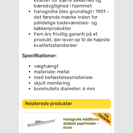
kvalitet for større sikkerhed og
bæredygtighed i hjemmet
hansgrohe blev grundlagt i 1901 -
det førende mærke inden for
pålidelige badeværelses- og
køkkenprodukter
Fem års frivillig garanti på et
produkt, der lever op til de højeste
kvalitetsstandarder
Specifikationer:
væghængt
materiale: metal
med befæstelsesmateriale
skjult montering
borehullets diameter: 6 mm
Relaterede produkter
Hansgrohe AddStoris
dobbelt papirholder -
Krom