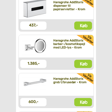
Hansgrohe AddStoris
dispenser til
papirservietter - Krom
Køb
437,-
Hansgrohe AddStoris
barber-/kosmetikspejl
med LED-lys - Krom
Køb
1.385,-
Hansgrohe AddStoris
greb t/brusedør - Krom
Køb
600,-