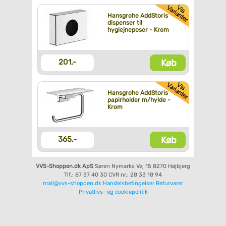
Hansgrohe AddStoris
dispenser til
hygiejneposer - Krom
Køb
201,-
Hansgrohe AddStoris
papirholder m/hylde -
Krom
Køb
365,-
VVS-Shoppen.dk ApS
Søren Nymarks Vej 15
8270 Højbjerg
Tlf.: 87 37 40 30
CVR nr.: 28 33 18 94
mail@vvs-shoppen.dk
Handelsbetingelser
Returvarer
Privatlivs- og cookiepolitik