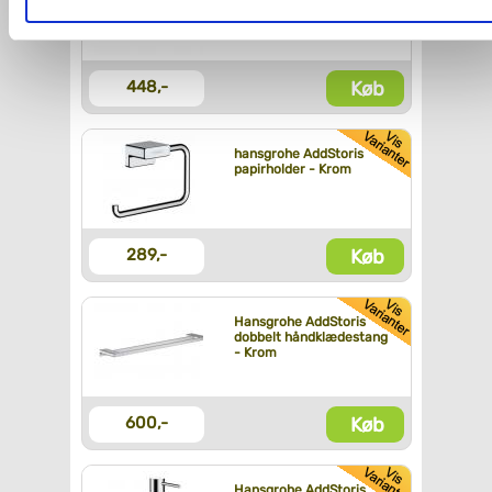
badekargreb - Krom
Du kan se mere om, hvordan vi behandler dine
personoplysninger, ved at klikke
her
.
Køb
448,-
hansgrohe AddStoris
papirholder - Krom
Køb
289,-
Hansgrohe AddStoris
dobbelt håndklædestang
- Krom
Køb
600,-
Hansgrohe AddStoris