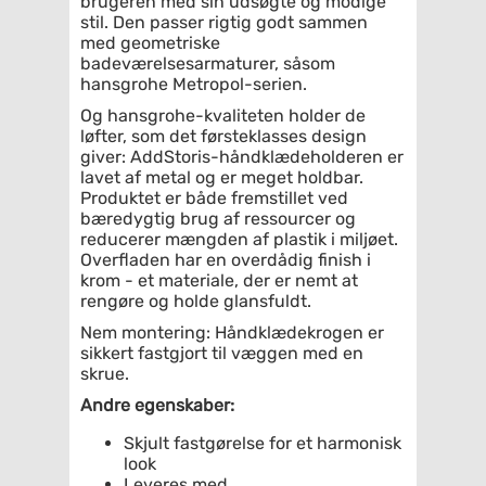
brugeren med sin udsøgte og modige
stil. Den passer rigtig godt sammen
med geometriske
badeværelsesarmaturer, såsom
hansgrohe Metropol-serien.
Og hansgrohe-kvaliteten holder de
løfter, som det førsteklasses design
giver: AddStoris-håndklædeholderen er
lavet af metal og er meget holdbar.
Produktet er både fremstillet ved
bæredygtig brug af ressourcer og
reducerer mængden af plastik i miljøet.
Overfladen har en overdådig finish i
krom - et materiale, der er nemt at
rengøre og holde glansfuldt.
Nem montering: Håndklædekrogen er
sikkert fastgjort til væggen med en
skrue.
Andre egenskaber:
Skjult fastgørelse for et harmonisk
look
Leveres med