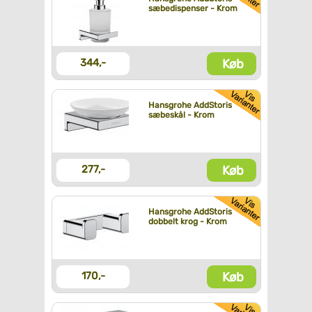
sæbedispenser - Krom
Køb
344,-
Hansgrohe AddStoris
sæbeskål - Krom
Køb
277,-
Hansgrohe AddStoris
dobbelt krog - Krom
Køb
170,-