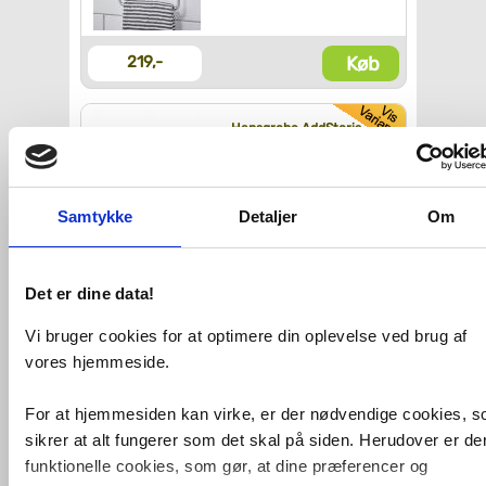
Køb
219,-
Hansgrohe AddStoris
enkel håndklædestang -
Krom
Samtykke
Detaljer
Om
Køb
448,-
Det er dine data!
Hansgrohe AddStoris
håndklædeholder - Krom
Vi bruger cookies for at optimere din oplevelse ved brug af
vores hjemmeside.
Køb
448,-
For at hjemmesiden kan virke, er der nødvendige cookies, 
sikrer at alt fungerer som det skal på siden. Herudover er de
Hansgrohe AddStoris
funktionelle cookies, som gør, at dine præferencer og
pedalspand - Krom