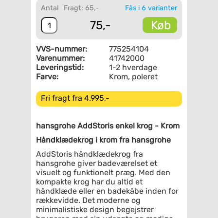
Antal
Fragt: 65,-
Fås i 6 varianter
Køb
75,-
VVS-nummer:
775254104
Varenummer:
41742000
Leveringstid:
1-2 hverdage
Farve:
Krom, poleret
Fri fragt fra 4.995,-
hansgrohe AddStoris enkel krog - Krom
Håndklædekrog i krom fra hansgrohe
AddStoris håndklædekrog fra
hansgrohe giver badeværelset et
visuelt og funktionelt præg. Med den
kompakte krog har du altid et
håndklæde eller en badekåbe inden for
rækkevidde. Det moderne og
minimalistiske design begejstrer