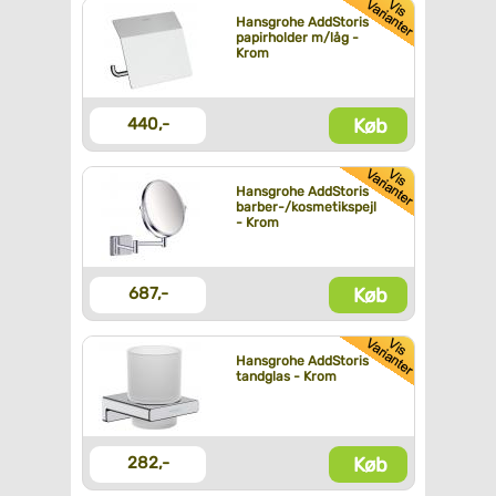
Hansgrohe AddStoris
papirholder m/låg -
Krom
Køb
440,-
Hansgrohe AddStoris
barber-/kosmetikspejl
- Krom
Køb
687,-
Hansgrohe AddStoris
tandglas - Krom
Køb
282,-