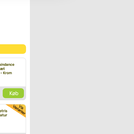
aindance
sæt
 - Krom
Køb
tris
atur