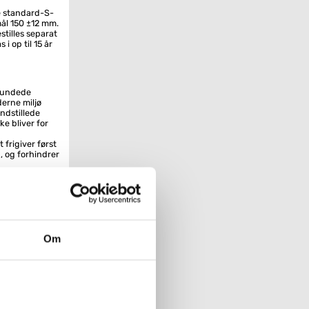
de standard-S-
kmål 150 ±12 mm.
estilles separat
i op til 15 år
frundede
derne miljø
ndstillede
ke bliver for
frigiver først
, og forhindrer
e og
du har sæbe på
overflade er
ge
tilslutninger
Om
ngsmængde ved
 l/min (ved 3
liver ikke varm
kølig