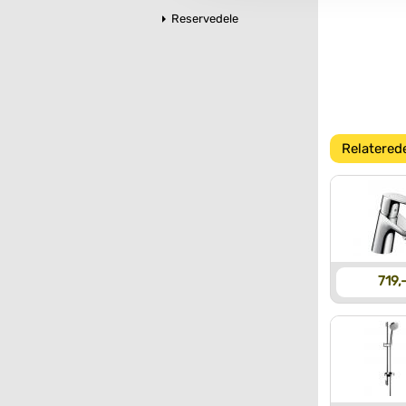
Reservedele
Relatered
719,