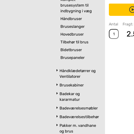
brusesystem til
indbygning i væg
Håndbruser
Antal
Fragt:
Bruseslanger
2.
Hovedbruser
Tilbehør til brus
Bidetbruser
Brusepaneler
Håndklædetørrer og
Ventilatorer
Brusekabiner
Badekar og
kararmatur
Badeværelsesmøbler
Badeværelsestilbehør
Pakker m. vandhane
og brus