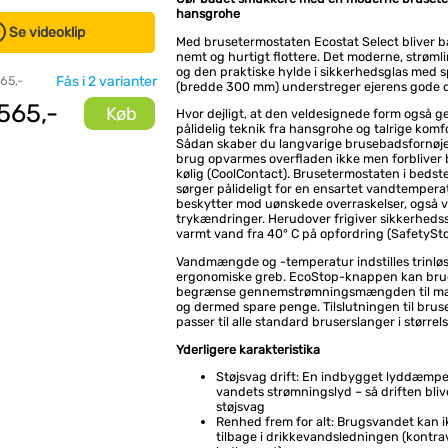
hansgrohe
Se videoklip
Med brusetermostaten Ecostat Select bliver 
nemt og hurtigt flottere. Det moderne, strøml
og den praktiske hylde i sikkerhedsglas med s
 65,-
Fås i 2 varianter
(bredde 300 mm) understreger ejerens gode 
565,-
Køb
Hvor dejligt, at den veldesignede form også 
pålidelig teknik fra hansgrohe og talrige komf
Sådan skaber du langvarige brusebadsfornøje
brug opvarmes overfladen ikke men forbliver 
kølig (CoolContact). Brusetermostaten i bedste
sørger pålideligt for en ensartet vandtempera
beskytter mod uønskede overraskelser, også 
trykændringer. Herudover frigiver sikkerheds
varmt vand fra 40° C på opfordring (SafetySto
Vandmængde og -temperatur indstilles trinløs
ergonomiske greb. EcoStop-knappen kan bruge
begrænse gennemstrømningsmængden til mak
og dermed spare penge. Tilslutningen til bru
passer til alle standard bruserslanger i størrel
Yderligere karakteristika
Støjsvag drift: En indbygget lyddæmpe
vandets strømningslyd – så driften bliv
støjsvag
Renhed frem for alt: Brugsvandet kan i
tilbage i drikkevandsledningen (kontra