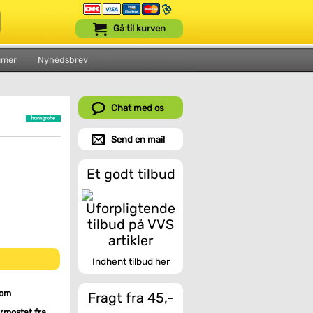
Gå til kurven
mmer
Nyhedsbrev
Chat med os
Send en mail
Et godt tilbud
Indhent tilbud her
rom
Fragt fra 45,-
rmostat fra