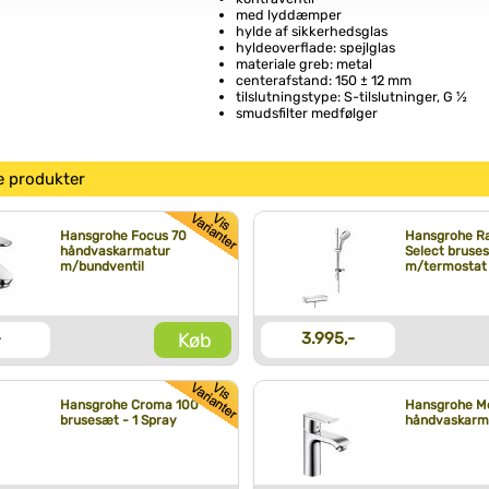
med lyddæmper
hylde af sikkerhedsglas
hyldeoverflade: spejlglas
materiale greb: metal
centerafstand: 150 ± 12 mm
tilslutningstype: S-tilslutninger, G ½
smudsfilter medfølger
e produkter
Hansgrohe Focus 70
Hansgrohe R
håndvaskarmatur
Select bruse
m/bundventil
m/termostat
Køb
-
3.995,-
Hansgrohe Croma 100
Hansgrohe Me
brusesæt - 1 Spray
håndvaskarm