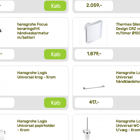
Køb
-
2.059,-
hansgrohe Focus
Thermex Sile
berøringsfrit
Design CRZ ve
håndvaskarmatur
m/timer Ø10
m/batteri
Køb
,-
1.879,-
Hansgrohe Logis
Hansgrohe Lo
Universal krog - Krom
Universal
håndklædehol
Køb
417,-
Hansgrohe Logis
Hansgrohe Lo
Universal papirholder
Universal WC
- Krom
t/væg - Kro