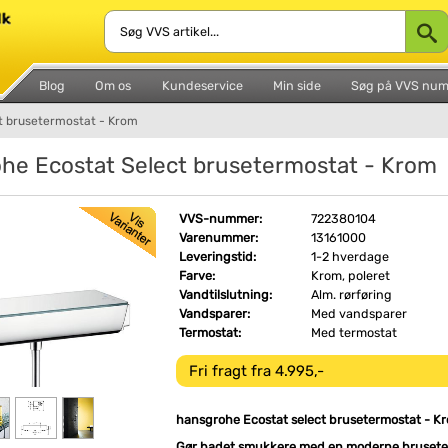
Blog
Om os
Kundeservice
Min side
Søg på VVS nu
t brusetermostat - Krom
he Ecostat Select brusetermostat - Krom
VVS-nummer:
722380104
Varenummer:
13161000
Leveringstid:
1-2 hverdage
Farve:
Krom, poleret
Vandtilslutning:
Alm. rørføring
Vandsparer:
Med vandsparer
Termostat:
Med termostat
Fri fragt fra 4.995,-
hansgrohe Ecostat select brusetermostat - K
Gør badet smukkere med en moderne brusete