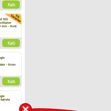
Køb
nt 100
ntilator
0 mm - Hvid
Køb
gis
der - Krom
Køb
gis
-børste
m