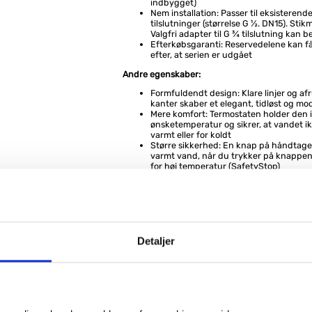
indbygget)
Nem installation: Passer til eksisteren
tilslutninger (størrelse G ½. DN15). Sti
Valgfri adapter til G ¾ tilslutning kan b
Efterkøbsgaranti: Reservedelene kan fås 
efter, at serien er udgået
Andre egenskaber:
Formfuldendt design: Klare linjer og a
kanter skaber et elegant, tidløst og mo
Mere komfort: Termostaten holder den i
ønsketemperatur og sikrer, at vandet ik
varmt eller for koldt
Større sikkerhed: En knap på håndtaget 
varmt vand, når du trykker på knappen
for høj temperatur (SafetyStop)
Komfort: Drejegrebene til vandmængd
temperatur betjenes sikkert, selv når 
hænderne
Strålende fremtoning: Den blanke krom
nem at rengøre, og glansen holder læn
Nem installation: Passer til standard S-
(størrelse G ½. DN15)
Detaljer
Fantastisk vandsjov: Gennemstrømni
tilslutningen til håndbruseren maks. 12
bar)
Ekstra sikker: Termostatens overflade b
under brug, men holder sig behageligt 
udvendig (CoolContact)