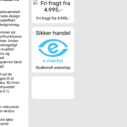
badeværelset
inede design
Fri fragt fra 4.995,-
pejleffekt
designsmag.
Sikker handel
gemmer på
ortfunktioner.
lser. Under
behageligt
 kvalitet
tur og
ved
spærren først
p).
Godkendt webshop
t på de
s til at
s. 10 l/min
sehovedet
se G ½.
r reducerer
er ekstra
kke løbe
ventil