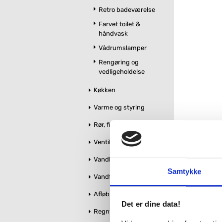
Retro badeværelse
Farvet toilet &
håndvask
Vådrumslamper
Rengøring og
vedligeholdelse
Køkken
Varme og styring
Rør, fittings og tilbehør
Ventiler og stophaner
Vandbehandling
Samtykke
Vandforsyning
Afløb og kloak
Det er dine data!
Regnvandshåndtering