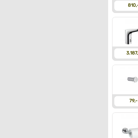
810,
3.187
79,-