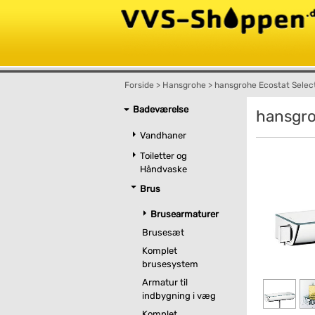
Forside
>
Hansgrohe
>
hansgrohe Ecostat Selec
Badeværelse
hansgro
Vandhaner
Toiletter og
Håndvaske
Brus
Brusearmaturer
Brusesæt
Komplet
brusesystem
Armatur til
indbygning i væg
Komplet