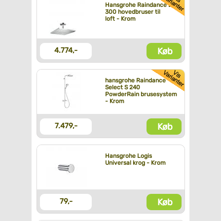
Hansgrohe Raindance E
300 hovedbruser til
loft - Krom
Køb
4.774,-
hansgrohe Raindance
Select S 240
PowderRain brusesystem
- Krom
Køb
7.479,-
Hansgrohe Logis
Universal krog - Krom
Køb
79,-