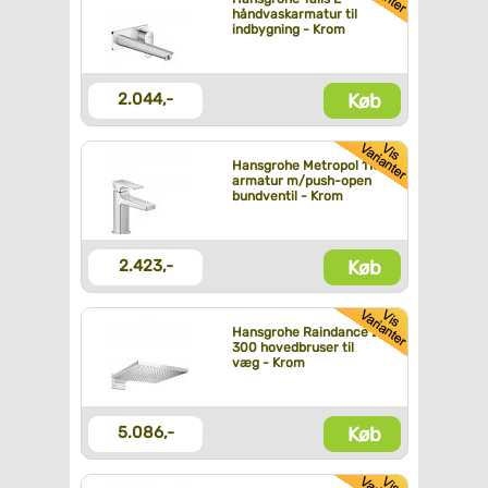
håndvaskarmatur til
indbygning - Krom
Køb
2.044,-
Hansgrohe Metropol 110
armatur m/push-open
bundventil - Krom
Køb
2.423,-
Hansgrohe Raindance E
300 hovedbruser til
væg - Krom
Køb
5.086,-