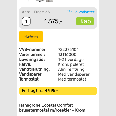
Antal
Fragt: 65,-
Fås i 6 varianter
Køb
1.375,-
Montering
VVS-nummer:
722375104
Varenummer:
13116000
Leveringstid:
1-2 hverdage
Farve:
Krom, poleret
Vandtilslutning:
Alm. rørføring
Vandsparer:
Med vandsparer
Termostat:
Med termostat
Fri fragt fra 4.995,-
Hansgrohe Ecostat Comfort
brusetermostat m/rosetter - Krom