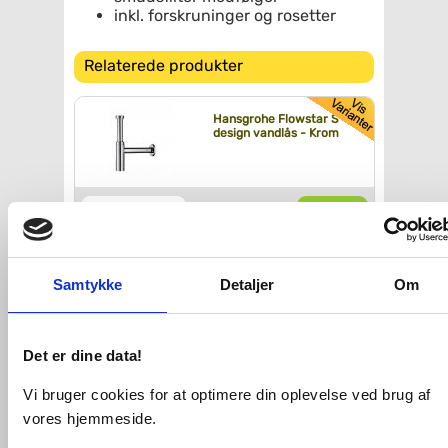
inkl. forskruninger og rosetter
Relaterede produkter
Hansgrohe Flowstar S
design vandlås - Krom
Køb
587,-
Hansgrohe Unica Puro
Samtykke
Detaljer
Om
brusestang - 65 cm -
Krom
Det er dine data!
Køb
899,-
Vi bruger cookies for at optimere din oplevelse ved brug af
vores hjemmeside.
hansgrohe Isiflex
bruserslange 160 cm -