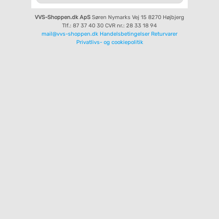
VVS-Shoppen.dk ApS
Søren Nymarks Vej 15
8270 Højbjerg
Tlf.: 87 37 40 30
CVR nr.: 28 33 18 94
mail@vvs-shoppen.dk
Handelsbetingelser
Returvarer
Privatlivs- og cookiepolitik