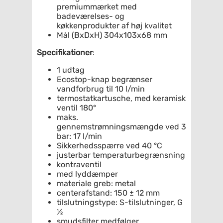
premiummærket med
badeværelses- og
køkkenprodukter af høj kvalitet
Mål (BxDxH) 304x103x68 mm
Specifikationer
:
1 udtag
Ecostop-knap begrænser
vandforbrug til 10 l/min
termostatkartusche, med keramisk
ventil 180°
maks.
gennemstrømningsmængde ved 3
bar: 17 l/min
Sikkerhedsspærre ved 40 °C
justerbar temperaturbegrænsning
kontraventil
med lyddæmper
materiale greb: metal
centerafstand: 150 ± 12 mm
tilslutningstype: S-tilslutninger, G
½
smudsfilter medfølger