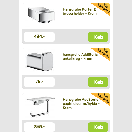
Hansgrohe Porter E
bruserholder - Krom
Køb
434,-
hansgrohe AddStoris
enkel krog - Krom
Køb
75,-
Hansgrohe AddStoris
papirholder m/hylde -
Krom
Køb
365,-