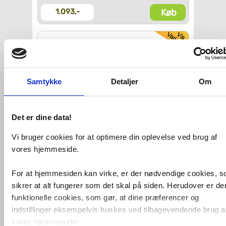
Køb
1.093,-
Gustavsberg belysning
til spejl og spejlskab
- 50 cm - Krom
Samtykke
Detaljer
Om
Køb
1.553,-
Det er dine data!
Gustavsberg
stikkontakt til møbler
Vi bruger cookies for at optimere din oplevelse ved brug af
vores hjemmeside.
Køb
498,-
For at hjemmesiden kan virke, er der nødvendige cookies, 
sikrer at alt fungerer som det skal på siden. Herudover er de
funktionelle cookies, som gør, at dine præferencer og
Gustavsberg Graphic
vægskab - Stor dybde -
indstillinger eksempelvis huskes ved tilbagevendende brug a
Grøn mat
vores hjemmeside.