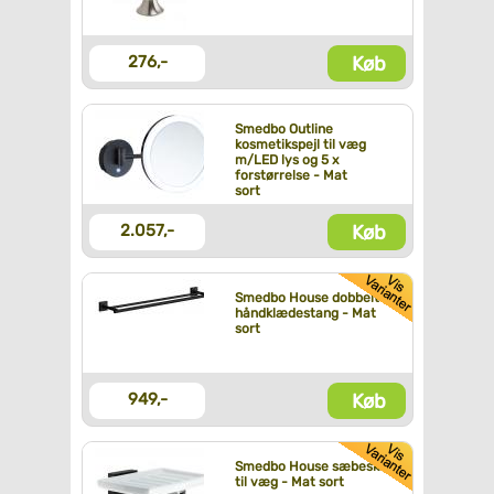
Køb
276,-
Smedbo Outline
kosmetikspejl til væg
m/LED lys og 5 x
forstørrelse - Mat
sort
Køb
2.057,-
Smedbo House dobbelt
håndklædestang - Mat
sort
Køb
949,-
Smedbo House sæbeskål
til væg - Mat sort