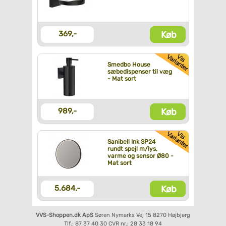
Køb
369,-
Smedbo House
sæbedispenser til væg
- Mat sort
Køb
989,-
Sanibell Ink SP24
rundt spejl m/lys,
varme og sensor Ø80 -
Mat sort
Køb
5.684,-
VVS-Shoppen.dk ApS
Søren Nymarks Vej 15
8270 Højbjerg
Tlf.: 87 37 40 30
CVR nr.: 28 33 18 94