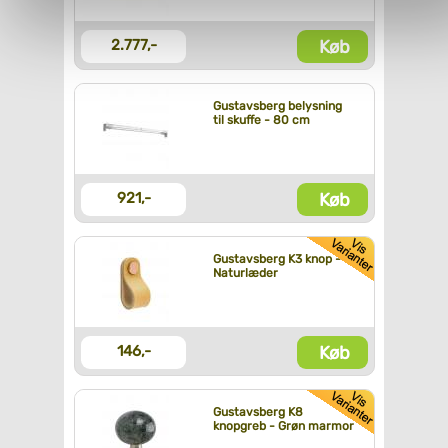
personoplysninger, ved at klikke
her
.
Køb
2.777,-
Gustavsberg belysning
til skuffe - 80 cm
Køb
921,-
Gustavsberg K3 knop -
Naturlæder
Køb
146,-
Gustavsberg K8
knopgreb - Grøn marmor