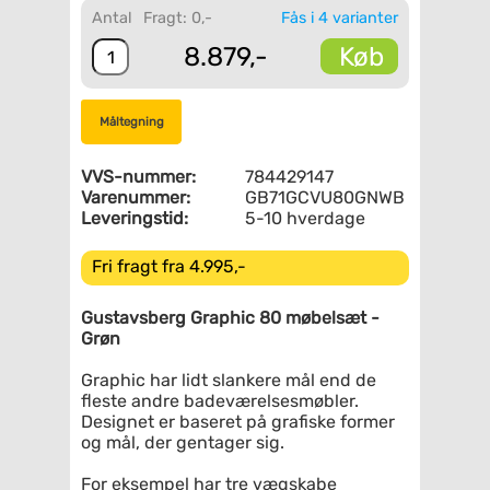
Antal
Fragt: 0,-
Fås i 4 varianter
Køb
8.879,-
Måltegning
VVS-nummer:
784429147
Varenummer:
GB71GCVU80GNWB
Leveringstid:
5-10 hverdage
Fri fragt fra 4.995,-
Gustavsberg Graphic 80 møbelsæt -
Grøn
Graphic har lidt slankere mål end de
fleste andre badeværelsesmøbler.
Designet er baseret på grafiske former
og mål, der gentager sig.
For eksempel har tre vægskabe