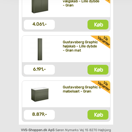
vægskab - Lille dybde
- Grøn
Køb
4.061,-
Gustavsberg Graphic
højskab - Lille dybde
- Grøn mat
Køb
6.191,-
Gustavsberg Graphic 80
møbelsæt - Grøn
Køb
8.879,-
VVS-Shoppen.dk ApS
Søren Nymarks Vej 15
8270 Højbjerg