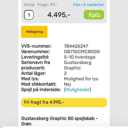
Antal
Fragt: 99,-
Fås i 4 varianter
Køb
4.495,-
Måltegning
VVS-nummer:
784426247
Varenummer:
GB71GCMC80GN
Leveringstid:
5-10 hverdage
Serienavn fra
Gustavsberg
producent:
Graphic
Antal låger:
2
Med lys:
Mulighed for lys
Med stikkontakt:
Nej
Spejl på inderside:
(
Muligheder
)
Fri fragt fra 4.995,-
Gustavsberg Graphic 80 spejlskab -
Grøn