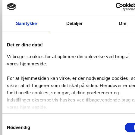
Graphic har lidt slankere mål end de
fleste andre badeværelsesmøbler.
Designet er baseret på grafiske former
og mål, der gentager sig.
Samtykke
Detaljer
Om
For eksempel har tre vægskabe
nøjagtigt samme højde som ét højskab,
hvilket gør det endnu nemmere at
Det er dine data!
indrette med Graphic.
Vi bruger cookies for at optimere din oplevelse ved brug af
Vægskabe og højskabe fås desuden i to
vores hjemmeside.
forskellige dybder, så de passer til både
små og store badeværelser.
For at hjemmesiden kan virke, er der nødvendige cookies, 
Mål: 800x550x160 mm
sikrer at alt fungerer som det skal på siden. Herudover er de
funktionelle cookies, som gør, at dine præferencer og
Dobbeltsidede spejllåger
indstillinger eksempelvis huskes ved tilbagevendende brug a
Spejlets matterede kant for neden
gør fingeraftryk mindre synlige
vores hjemmeside.
2 stk. flytbare glashylder
Inkl. magnet til småting og
Samtykkevalg
Foruden nødvendige og funktionelle cookies er der statistisk
forstørrelsesspejl, monteres på
Nødvendig
cookies. Disse bruger vi bl.a. til at måle trafik, omsætning,
valgfrit sted