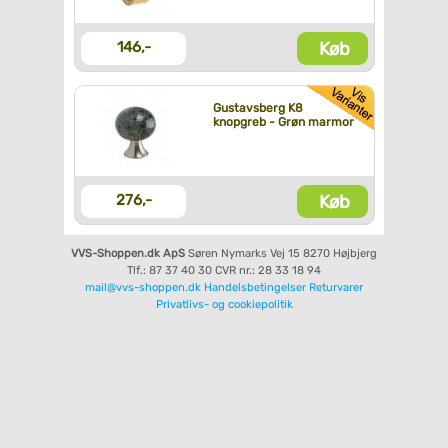
Køb
146,-
Gustavsberg K8
knopgreb - Grøn marmor
Køb
276,-
VVS-Shoppen.dk ApS
Søren Nymarks Vej 15
8270 Højbjerg
Tlf.: 87 37 40 30
CVR nr.: 28 33 18 94
mail@vvs-shoppen.dk
Handelsbetingelser
Returvarer
Privatlivs- og cookiepolitik