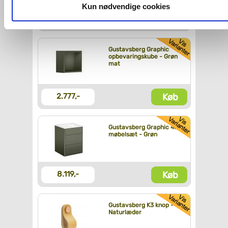
dit samtykke, hvis du måtte ønske det.
Kun nødvendige cookies
Køb
4.165,-
Du kan se mere om, hvordan vi behandler dine
personoplysninger, ved at klikke
her
.
Gustavsberg Graphic
opbevaringskube - Grøn
mat
Køb
2.777,-
Gustavsberg Graphic 45
møbelsæt - Grøn
Køb
8.119,-
Gustavsberg K3 knop -
Naturlæder