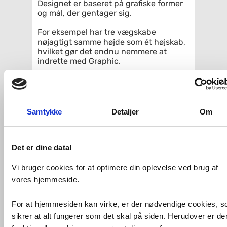
Designet er baseret på grafiske former
og mål, der gentager sig.
For eksempel har tre vægskabe
nøjagtigt samme højde som ét højskab,
hvilket gør det endnu nemmere at
indrette med Graphic.
Vægskabe og højskabe fås desuden i to
forskellige dybder, så de passer til både
små og store badeværelser.
Samtykke
Detaljer
Om
Mål: 300x1650x320 mm
Låger med dæmpet lukning
Det er dine data!
Vendbare låger til højre- eller
venstremontering
Vi bruger cookies for at optimere din oplevelse ved brug af
1 fast træhylde og 4 flytbare
vores hjemmeside.
glashylder
Model med lille dybde, kun 16 cm
For at hjemmesiden kan virke, er der nødvendige cookies, 
dyb, som også kan være på et lille
badeværelse
sikrer at alt fungerer som det skal på siden. Herudover er de
Kan kombineres med Graphic