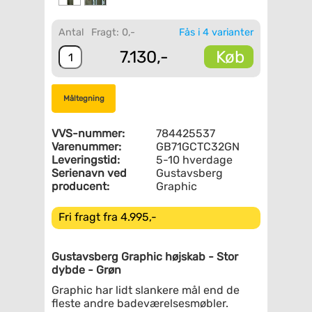
Antal
Fragt: 0,-
Fås i 4 varianter
Køb
7.130,-
Måltegning
VVS-nummer:
784425537
Varenummer:
GB71GCTC32GN
Leveringstid:
5-10 hverdage
Serienavn ved
Gustavsberg
producent:
Graphic
Fri fragt fra 4.995,-
Gustavsberg Graphic højskab - Stor
dybde - Grøn
Graphic har lidt slankere mål end de
fleste andre badeværelsesmøbler.