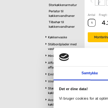
Storkøkkenarmatur
Perlator til
Antal
Fragt:
køkkenvandhaner
4.
Tilbehør til
køkkenvandhaner
Monterin
Køkkenvaske
Stålbordplader med
vask
Minikøkken
Affaldssortering og
affaldskværne
Samtykke
Emhætter
Vinkøleskabe
Stænkplader til
Det er dine data!
køkken
Vi bruger cookies for at opt
Accessories til
køkken og udekøkken