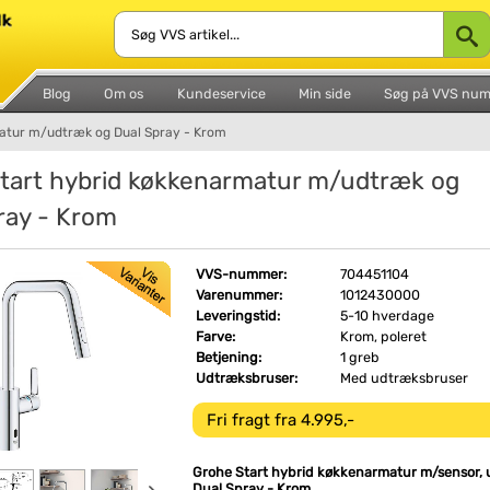
Blog
Om os
Kundeservice
Min side
Søg på VVS nu
atur m/udtræk og Dual Spray - Krom
tart hybrid køkkenarmatur m/udtræk og
ray - Krom
VVS-nummer:
704451104
Varenummer:
1012430000
Leveringstid:
5-10 hverdage
Farve:
Krom, poleret
Betjening:
1 greb
Udtræksbruser:
Med udtræksbruser
Fri fragt fra 4.995,-
Grohe Start hybrid køkkenarmatur m/sensor,
Dual Spray - Krom