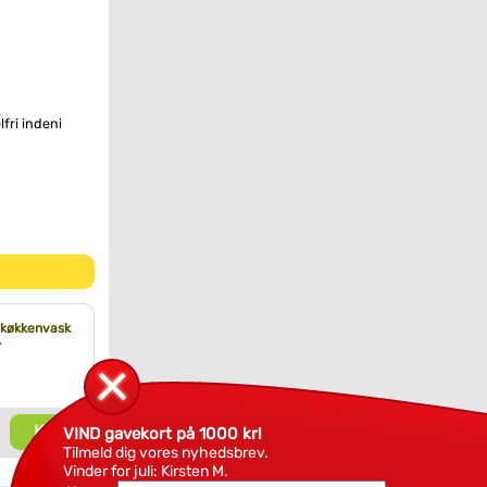
lfri indeni
n
 køkkenvask
-
Køb
VIND gavekort på 1000 kr!
Tilmeld dig vores nyhedsbrev.
Vinder for juli: Kirsten M.