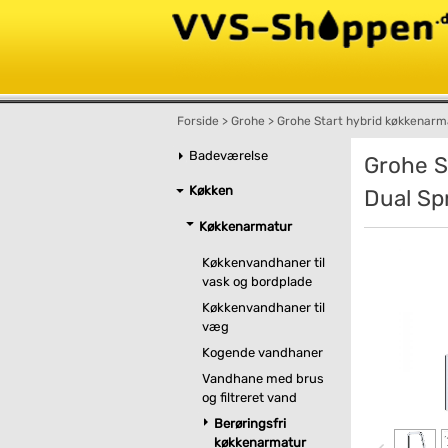
Forside
>
Grohe
>
Grohe Start hybrid køkkenarm
Badeværelse
Grohe S
Køkken
Dual Sp
Køkkenarmatur
Køkkenvandhaner til
vask og bordplade
Køkkenvandhaner til
væg
Kogende vandhaner
Vandhane med brus
og filtreret vand
Berøringsfri
køkkenarmatur