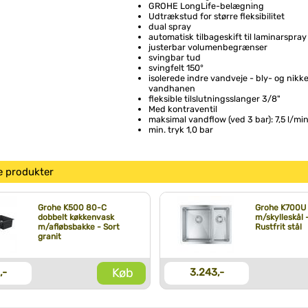
GROHE LongLife-belægning
Udtrækstud for større fleksibilitet
dual spray
automatisk tilbageskift til laminarspray
justerbar volumenbegrænser
svingbar tud
svingfelt 150°
isolerede indre vandveje - bly- og nikke
vandhanen
fleksible tilslutningsslanger 3/8"
Med kontraventil
maksimal vandflow (ved 3 bar): 7,5 l/mi
min. tryk 1,0 bar
e produkter
Grohe K500 80-C
Grohe K700U
dobbelt køkkenvask
m/skylleskål 
m/afløbsbakke - Sort
Rustfrit stål
granit
Køb
,-
3.243,-