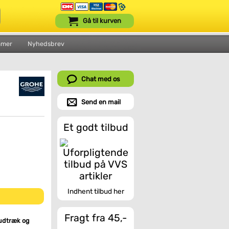
Gå til kurven
mmer
Nyhedsbrev
Chat med os
Send en mail
Et godt tilbud
Indhent tilbud her
Fragt fra 45,-
 udtræk og