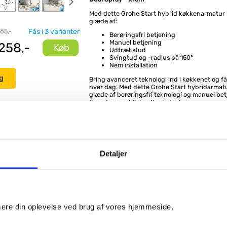
Med dette Grohe Start hybrid køkkenarmatur 
glæde af:
 65,-
Fås i 3 varianter
Berøringsfri betjening
Manuel betjening
258,-
Køb
Udtrækstud
Svingtud og -radius på 150°
Nem installation
g
Bring avanceret teknologi ind i køkkenet og f
hver dag. Med dette Grohe Start hybridarmat
glæde af berøringsfri teknologi og manuel bet
tilmed en praktisk udtrækstud.
Den berøringsfri teknologi virker, som man ke
berøringsfri håndvaskarmatur: Vandet tænder
registrerer bevægelse. Dette er først og frem
hygiejnisk, men i køkkenet også særligt prakti
skal have vasket hænder efter eksempelvis at
Detaljer
håndteret råt kød.
Den manuelle betjening prioriteres, så sensor
når du bruger grebet i stedet.
Med kombinationen af udtrækstud og svingtu
udvidet dit arbejdsområde, og kan nemt nyde 
køkkenvask eller en dobbelt køkkenvask og de
imere din oplevelse ved brug af vores hjemmeside.
arbejdsområde.
Funktioner
: