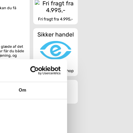
kan du få
Fri fragt fra 4.995,-
Sikker handel
å glæde af det
ur får du både
jening, og
nder det fra
Godkendt webshop
, når sensoren
mest
sk, når man
 have
Om
en deaktiveres,
d får du
en ekstra stor
t ekstra store