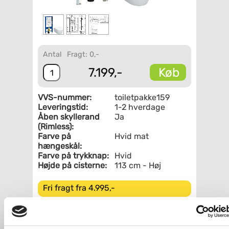
Antal
Fragt: 0,-
Køb
7.199,-
VVS-nummer:
toiletpakke159
Leveringstid:
1-2 hverdage
Åben skyllerand
Ja
(Rimless):
Farve på
Hvid mat
hængeskål:
Farve på trykknap:
Hvid
Højde på cisterne:
113 cm - Høj
Fri fragt fra 4.995,-
Geberit iCon mat hvid væghængt toilet
inkl. sæde m/SoftClose, høj cisterne og