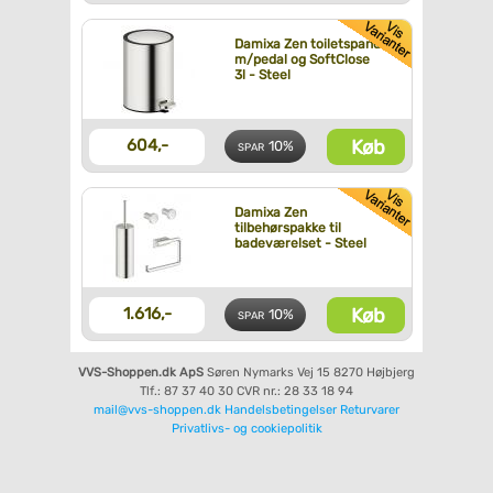
Damixa Zen toiletspand
m/pedal og SoftClose
3l - Steel
Køb
604,-
10%
SPAR
Damixa Zen
tilbehørspakke til
badeværelset - Steel
Køb
1.616,-
10%
SPAR
VVS-Shoppen.dk ApS
Søren Nymarks Vej 15
8270 Højbjerg
Tlf.: 87 37 40 30
CVR nr.: 28 33 18 94
mail@vvs-shoppen.dk
Handelsbetingelser
Returvarer
Privatlivs- og cookiepolitik