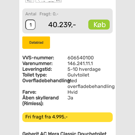
Antal
Fragt: 0,-
Køb
40.239,-
Datablad
VVS-nummer:
606540100
Varenummer:
146.241.11.1
Leveringstid:
5-10 hverdage
Toilet type:
Gulvtoilet
Overfladebehandling:
Med
overfladebehandling
Farve:
Hvid
Åben skyllerand
Ja
(Rimless):
Fri fragt fra 4.995,-
Geberit AC Mera Classic Douchetoilet