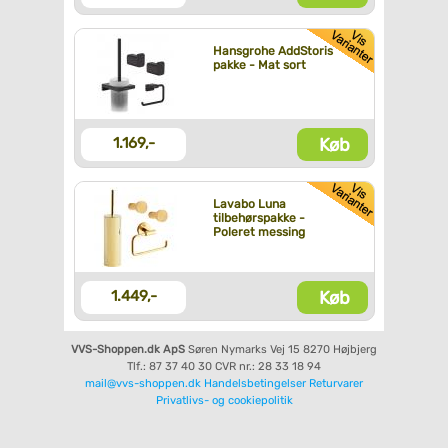
Hansgrohe AddStoris
pakke - Mat sort
Køb
1.169,-
Lavabo Luna
tilbehørspakke -
Poleret messing
Køb
1.449,-
VVS-Shoppen.dk ApS
Søren Nymarks Vej 15
8270 Højbjerg
Tlf.: 87 37 40 30
CVR nr.: 28 33 18 94
mail@vvs-shoppen.dk
Handelsbetingelser
Returvarer
Privatlivs- og cookiepolitik