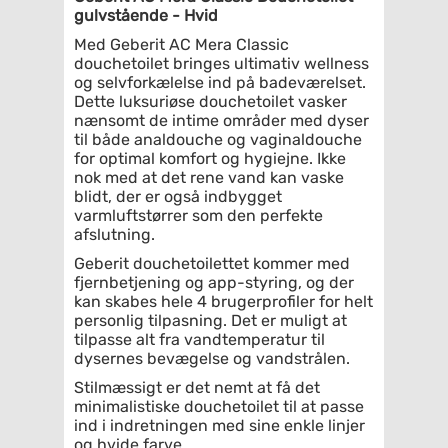
gulvstående - Hvid
Med Geberit AC Mera Classic
douchetoilet bringes ultimativ wellness
og selvforkælelse ind på badeværelset.
Dette luksuriøse douchetoilet vasker
nænsomt de intime områder med dyser
til både analdouche og vaginaldouche
for optimal komfort og hygiejne. Ikke
nok med at det rene vand kan vaske
blidt, der er også indbygget
varmluftstørrer som den perfekte
afslutning.
Geberit douchetoilettet kommer med
fjernbetjening og app-styring, og der
kan skabes hele 4 brugerprofiler for helt
personlig tilpasning. Det er muligt at
tilpasse alt fra vandtemperatur til
dysernes bevægelse og vandstrålen.
Stilmæssigt er det nemt at få det
minimalistiske douchetoilet til at passe
ind i indretningen med sine enkle linjer
og hvide farve.