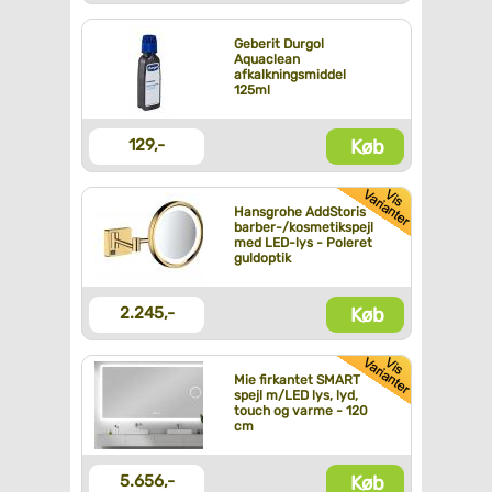
Geberit Durgol
Aquaclean
afkalkningsmiddel
125ml
Køb
129,-
Hansgrohe AddStoris
barber-/kosmetikspejl
med LED-lys - Poleret
guldoptik
Køb
2.245,-
Mie firkantet SMART
spejl m/LED lys, lyd,
touch og varme - 120
cm
Køb
5.656,-