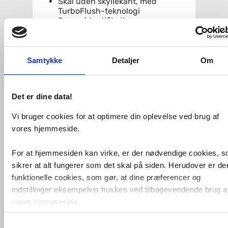
Skål uden skyllekant, med
TurboFlush-teknologi
Brugeridentifikation
Lugtudsugning med keramisk
filter
Tørrer kan aktiveres
Justerbar fønluft i styrke og
Samtykke
Detaljer
Om
temperatur
Toiletsæde med SoftClose og Soft
Opening
Det er dine data!
Med lydisolering
Funktioner og egenskaber med
Vi bruger cookies for at optimere din oplevelse ved brug af
fjernbetjening
Mulighed for programmering af 4
vores hjemmeside.
brugerprofiler
Kompatibel med Geberit Home
For at hjemmesiden kan virke, er der nødvendige cookies, 
app
sikrer at alt fungerer som det skal på siden. Herudover er de
Ekstern vandtilslutning
Nettilslutning med treleders
funktionelle cookies, som gør, at dine præferencer og
fleksibel kappeledning, på siden til
indstillinger eksempelvis huskes ved tilbagevendende brug a
højre skjult bag WC-skålen
vores hjemmeside.
Ekstern nettilslutning med
stikdåse til højre er mulig
Med integeret synlig cisterne
Samtykkevalg
Foruden nødvendige og funktionelle cookies er der statistisk