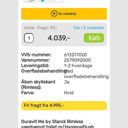
Se videoklip
Antal
Fragt: 99,-
Fås i 3 varianter
Køb
4.039,-
VVS-nummer:
613217020
Varenummer:
2579092000
Leveringstid:
1-2 hverdage
Overfladebehandling:
Med
overfladebehandling
Åben skyllekant
Ja
(Rimless):
Farve:
Hvid
Fri fragt fra 4.995,-
Duravit Me by Starck Rimless
væghængt toilet m/HygieneFlush