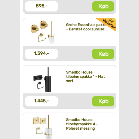
Køb
895,-
Grohe Essentials pakke
- Børstet cool sunrise
Køb
1.394,-
Smedbo House
tilbehørspakke 1 - Mat
sort
Køb
1.445,-
Smedbo House
tilbehørspakke 4 -
Poleret messing