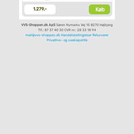
Køb
1.279,-
VVS-Shoppen.dk ApS
Søren Nymarks Vej 15
8270 Højbjerg
Tlf.: 87 37 40 30
CVR nr.: 28 33 18 94
mail@vvs-shoppen.dk
Handelsbetingelser
Returvarer
Privatlivs- og cookiepolitik