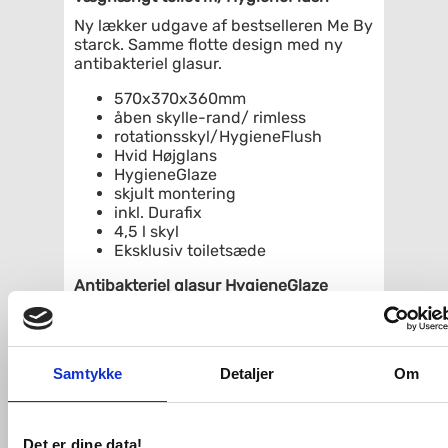
Ny lækker udgave af bestselleren Me By
starck. Samme flotte design med ny
antibakteriel glasur.
570x370x360mm
åben skylle-rand/ rimless
rotationsskyl/HygieneFlush
Hvid Højglans
HygieneGlaze
skjult montering
inkl. Durafix
4,5 l skyl
Eksklusiv toiletsæde
Antibakteriel glasur HygieneGlaze
HygieneGlaze er varmebehandlet
direkte på porcelænet og er yderst
effektiv og virker meget hurtigt. Efter
blot seks timer hæmmes 90% og efter
Samtykke
Detaljer
Om
24 timer 99,9% af bakterievæksten.
Montage på eksisterende indbygget
cisterne:
Det er dine data!