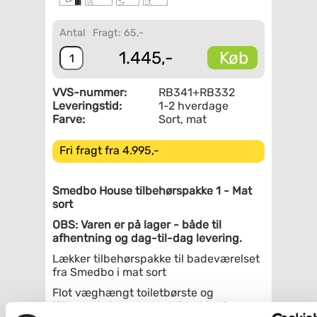
Antal
Fragt: 65,-
Køb
1.445,-
VVS-nummer:
RB341+RB332
Leveringstid:
1-2 hverdage
Farve:
Sort, mat
Fri fragt fra 4.995,-
Smedbo House tilbehørspakke 1 - Mat
sort
OBS: Varen er på lager - både til
afhentning og dag-til-dag levering.
Lækker tilbehørspakke til badeværelset
fra Smedbo i mat sort
Flot væghængt toiletbørste og
tilhørende kroge og papirholder i