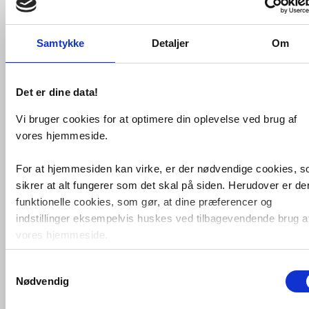
samme design
Der medfølger monteringsskruer til alt,
men disse kan også monteres med lim
Samtykke
Detaljer
Om
hvis man ikke ønsker at bore i væggen
eller fliserne - Se relaterede varer.
Består af
Det er dine data!
Smedbo House dobbelt
håndklædekrog - Mat sort -
Vi bruger cookies for at optimere din oplevelse ved brug af
RB356
vores hjemmeside.
Smedbo House toiletpapirholder -
Mat sort - RB341
For at hjemmesiden kan virke, er der nødvendige cookies, 
Smedbo House toiletbørste t/væg
- Mat sort - RB332
sikrer at alt fungerer som det skal på siden. Herudover er de
funktionelle cookies, som gør, at dine præferencer og
indstillinger eksempelvis huskes ved tilbagevendende brug a
vores hjemmeside.
Relaterede produkter
Samtykkevalg
Foruden nødvendige og funktionelle cookies er der statistisk
Smedbo House dobbelt
Nødvendig
cookies. Disse bruger vi bl.a. til at måle trafik, omsætning,
håndklædekrog - Mat
sort
konverteringsfrekevenser og lignende. Endelig er der