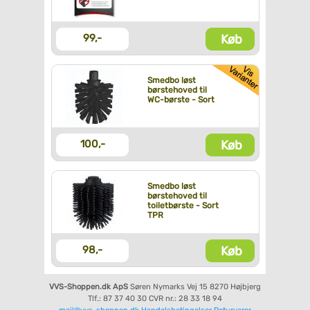
Køb
99,-
Smedbo løst
børstehoved til
WC-børste - Sort
Køb
100,-
Smedbo løst
børstehoved til
toiletbørste - Sort
TPR
Køb
98,-
VVS-Shoppen.dk ApS
Søren Nymarks Vej 15
8270 Højbjerg
Tlf.: 87 37 40 30
CVR nr.: 28 33 18 94