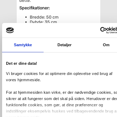
dette.
Specifikationer:
Bredde: 50 cm
Dybde: 35 cm
Højde: 40 cm
Farve: Hvid mat
Med 1 skuffe
Materiale: Skab er melaminbelagt
Samtykke
Detaljer
Om
spånplade m. ABS-kanter, front er
foliebelagt MDF.
Se relaterede varer for et bredt udvalg
Det er dine data!
af tilbehør og passende håndvaske.
Vi bruger cookies for at optimere din oplevelse ved brug af
Relaterede produkter
vores hjemmeside.
Dansani Cappella 50
For at hjemmesiden kan virke, er der nødvendige cookies, 
håndvask t/væg eller
sikrer at alt fungerer som det skal på siden. Herudover er de
møbel - 1 hanehul
funktionelle cookies, som gør, at dine præferencer og
indstillinger eksempelvis huskes ved tilbagevendende brug a
Køb
1.199,-