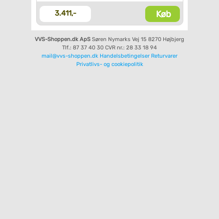
Køb
3.411,-
VVS-Shoppen.dk ApS
Søren Nymarks Vej 15
8270 Højbjerg
Tlf.: 87 37 40 30
CVR nr.: 28 33 18 94
mail@vvs-shoppen.dk
Handelsbetingelser
Returvarer
Privatlivs- og cookiepolitik