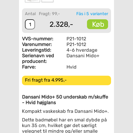
Antal
Fragt: 99,-
Fås i 5 varianter
Køb
2.328,-
VVS-nummer:
P21-1012
Varenummer:
P21-1012
Leveringstid:
4-6 hverdage
Serienavn ved
Dansani Mido+
producent:
Farve:
Hvid
Fri fragt fra 4.995,-
Dansani Mido+ 50 underskab m/skuffe
- Hvid højglans
Kompakt vaskeskab fra Dansani Mido+.
Dette badmøbel har en smal dybde på
kun 35 cm, hvilket gør det særligt
velegnet til mindre og/eller smalle