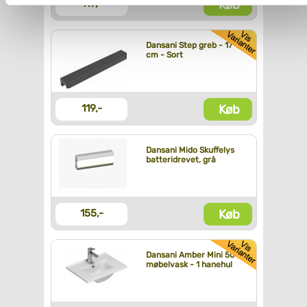
Køb
119,-
Du kan se mere om, hvordan vi behandler dine
personoplysninger, ved at klikke
her
.
Dansani Step greb - 17
cm - Sort
Køb
119,-
Dansani Mido Skuffelys
batteridrevet, grå
Køb
155,-
Dansani Amber Mini 50
møbelvask - 1 hanehul