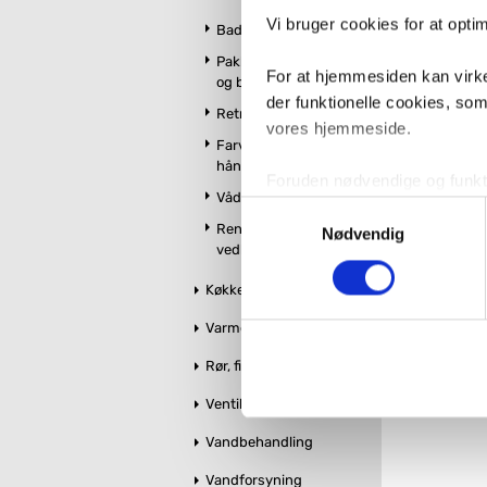
Vi bruger cookies for at opt
Badeværelsestilbehør
Pakker m. vandhane
For at hjemmesiden kan virke
og brus
der funktionelle cookies, so
Retro badeværelse
vores hjemmeside.
Farvet toilet &
håndvask
Foruden nødvendige og funktio
Vådrumslamper
konverteringsfrekevenser og 
Samtykkevalg
Rengøring og
med henblik på annonceindhol
Nødvendig
vedligeholdelse
VVS-Shoppen.dk bruger både e
Køkken
tredjeparts cookies, som vo
Varme og styring
Hvis du accepterer alle cook
Rør, fittings og tilbehør
imidlertid også mulighed for a
Ventiler og stophaner
ændre i dit samtykke, hvis d
Vandbehandling
Du kan se mere om, hvordan 
Vandforsyning