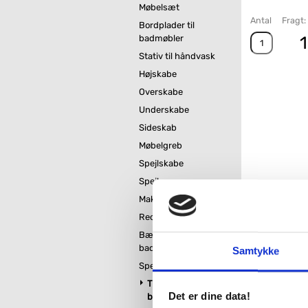
Møbelsæt
Antal
Fragt: 
Bordplader til
1
badmøbler
Stativ til håndvask
Højskabe
Overskabe
Underskabe
Sideskab
Møbelgreb
Spejlskabe
Spejle
Makeupspejle
Reoler og tøjstativ
Bænk til
badeværelse
Samtykke
Spejlvarme
Tilbehør til
Det er dine data!
badeværelsesmøbler