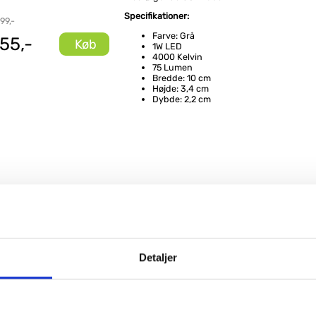
Specifikationer:
99,-
Farve: Grå
55,-
Køb
1W LED
4000 Kelvin
75 Lumen
Bredde: 10 cm
Højde: 3,4 cm
Dybde: 2,2 cm
Detaljer