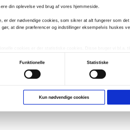
imere din oplevelse ved brug af vores hjemmeside.
, er der nødvendige cookies, som sikrer at alt fungerer som det
m gør, at dine præferencer og indstillinger eksempelvis huskes v
nelle cookies er der statistiske cookies. Disse bruger vi bl.a. ti
lignende. Endelig er der marketingcookies, som vi bruger til at 
d, som giver mening for den enkelte af vores kunder.
Funktionelle
Statistiske
gne cookies og tredjeparts cookies. Ved at klikke 'Vis detaljer
res hjemmeside benytter.
ies, så giver du samtykke til de ovenfor nævnte formål med de
Kun nødvendige cookies
t vælge bestemte cookie-typer til og fra nedenfor. Til enhver tid e
u måtte ønske det.
vi behandler dine personoplysninger, ved at klikke
her
.