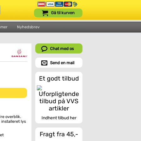
Gå til kurven
mmer
Nyhedsbrev
Chat med os
Send en mail
Et godt tilbud
re overblik.
Indhent tilbud her
installeret lys
Fragt fra 45,-
et