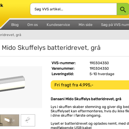
Blog
Om os
Kundeservice
Min side
Søg på VVS nu
ridrevet, grå
 Mido Skuffelys batteridrevet, grå
VVS-nummer:
190304350
Varenummer:
190304350
Leveringstid:
5-10 hverdage
Fri fragt fra 4.995,-
Dansani Mido Skuffelys batteridrevet, grå
Lys i skuffen skaber stemning og giver dig bed
Skuffelyset kan eftermonteres, hvis du ikke fik 
i dine skuffer i første omgang.
Lyset er batteridrevet og oplades nemt, med d
medfølgende USB kabel