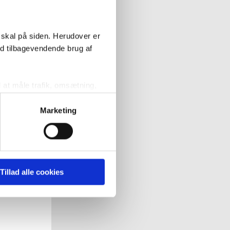
 skal på siden. Herudover er
ed tilbagevendende brug af
l at måle trafik, omsætning,
målrette vores markedsføring
Marketing
' nedenfor kan du se hvilke
 pågældende cookies. Du har
Tillad alle cookies
r det ligeledes muligt, at