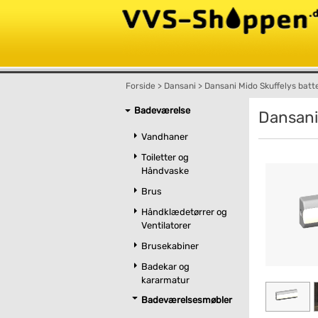
Forside
>
Dansani
>
Dansani Mido Skuffelys batte
Badeværelse
Dansani
Vandhaner
Toiletter og
Håndvaske
Brus
Håndklædetørrer og
Ventilatorer
Brusekabiner
Badekar og
kararmatur
Badeværelsesmøbler