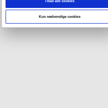
Tillad alle cookies
Tlf.: 87 37 40 30
CVR nr.: 28 33 18 94
imidlertid også mulighed for at vælge bestemte cookie-typer t
mail@vvs-shoppen.dk
Handelsbetingelser
Returvarer
og fra nedenfor. Til enhver tid er det ligeledes muligt, at ændr
Privatlivs- og cookiepolitik
dit samtykke, hvis du måtte ønske det.
Kun nødvendige cookies
Du kan se mere om, hvordan vi behandler dine
personoplysninger, ved at klikke
her
.