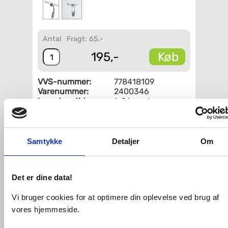
Antal
Fragt: 65,-
Køb
195,-
VVS-nummer:
778418109
Varenummer:
2400346
Leveringstid:
1-2 hverdage
Farve:
Krom, poleret
Fri fragt fra 4.995,-
Samtykke
Detaljer
Om
Dansani Match bruseskraber inkl.
ophængsbeslag - Rustfrit stål
Det er dine data!
Slut med vanddråber, der sætter sig til
kedelige kalkaflejringer. Smart
Vi bruger cookies for at optimere din oplevelse ved brug af
bruseskraber, som ligger godt i hånden
vores hjemmeside.
og hænger flot i det medfølgende
beslag. Bruseskraberen er udarbejdet i