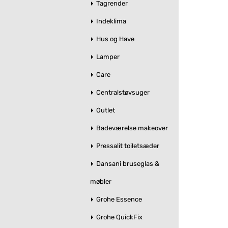
Tagrender
Indeklima
Hus og Have
Lamper
Care
Centralstøvsuger
Outlet
Badeværelse makeover
Pressalit toiletsæder
Dansani bruseglas &
møbler
Grohe Essence
Grohe QuickFix