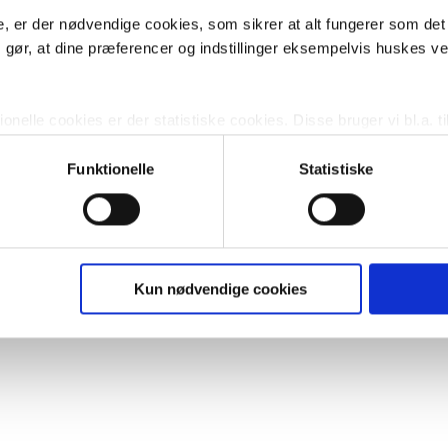
, er der nødvendige cookies, som sikrer at alt fungerer som det
m gør, at dine præferencer og indstillinger eksempelvis huskes v
nelle cookies er der statistiske cookies. Disse bruger vi bl.a. ti
lignende. Endelig er der marketingcookies, som vi bruger til at 
d, som giver mening for den enkelte af vores kunder.
Funktionelle
Statistiske
gne cookies og tredjeparts cookies. Ved at klikke 'Vis detaljer
res hjemmeside benytter.
ies, så giver du samtykke til de ovenfor nævnte formål med de
Kun nødvendige cookies
t vælge bestemte cookie-typer til og fra nedenfor. Til enhver tid e
u måtte ønske det.
vi behandler dine personoplysninger, ved at klikke
her
.