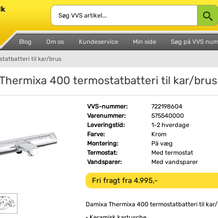
Blog
Om os
Kundeservice
Min side
Søg på VVS nu
atbatteri til kar/brus
Thermixa 400 termostatbatteri til kar/brus
VVS-nummer:
722198604
Varenummer:
575540000
Leveringstid:
1-2 hverdage
Farve:
Krom
Montering:
På væg
Termostat:
Med termostat
Vandsparer:
Med vandsparer
Fri fragt fra 4.995,-
Damixa Thermixa 400 termostatbatteri til kar/
• Keramisk kartusche