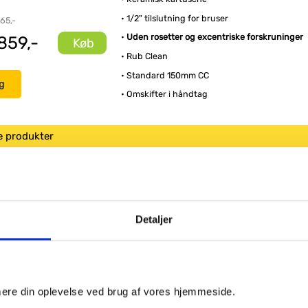
• 1/2" tilslutning for bruser
 65,-
•
Uden rosetter og excentriske forskruninger
859,-
Køb
• Rub Clean
• Standard 150mm CC
g
• Omskifter i håndtag
e produkter
Damixa excentriske
Damixa Kudo
forskruning med roset
brusesæt
Detaljer
Køb
1.175,-
imere din oplevelse ved brug af vores hjemmeside.