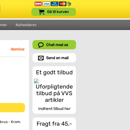
Gå til kurven
mmer
Nyhedsbrev
Chat med os
Send en mail
Et godt tilbud
Indhent tilbud her
brus - Krom.
Fragt fra 45,-