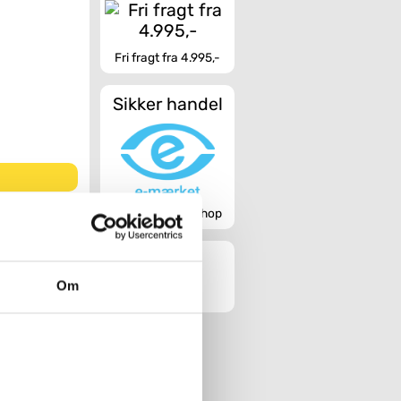
Fri fragt fra 4.995,-
Sikker handel
Godkendt webshop
s Grande
Om
Køb