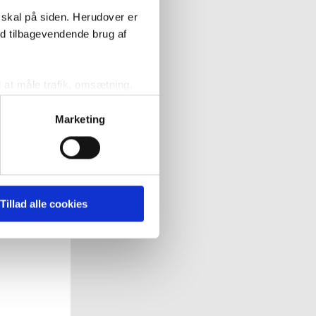
 skal på siden. Herudover er
ed tilbagevendende brug af
l at måle trafik, omsætning,
målrette vores markedsføring
Marketing
' nedenfor kan du se hvilke
 pågældende cookies. Du har
Tillad alle cookies
r det ligeledes muligt, at