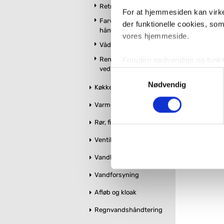
Retro badeværelse
For at hjemmesiden kan virke
Farvet toilet &
der funktionelle cookies, so
håndvask
vores hjemmeside.
Vådrumslamper
Rengøring og
Foruden nødvendige og funktio
vedligeholdelse
konverteringsfrekevenser og 
Samtykkevalg
med henblik på annonceindhol
Nødvendig
Køkken
Varme og styring
VVS-Shoppen.dk bruger både e
tredjeparts cookies, som vo
Rør, fittings og tilbehør
Ventiler og stophaner
Hvis du accepterer alle cook
imidlertid også mulighed for a
Vandbehandling
ændre i dit samtykke, hvis d
Vandforsyning
Du kan se mere om, hvordan 
Afløb og kloak
Regnvandshåndtering