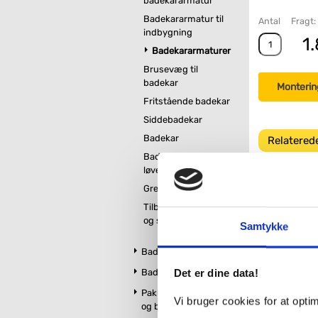
badekararmatur
Badekararmatur til
Antal
Fragt:
indbygning
1.
Badekararmaturer
Brusevæg til
badekar
Monterin
Fritstående badekar
Siddebadekar
Badekar
Relatered
Badekar på
løvefødder
Greb til badekar
Tilbehør til badekar
og spabad
Samtykke
57,-
Badeværelsesmøbler
Badeværelsestilbehør
Det er dine data!
Pakker m. vandhane
Vi bruger cookies for at opt
og brus