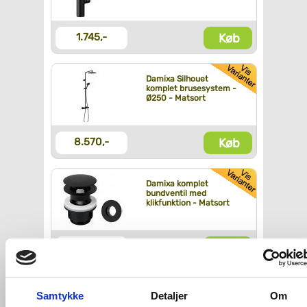
Køb
1.745,-
Damixa Silhouet
komplet brusesystem -
Ø250 - Matsort
Køb
8.570,-
Damixa komplet
bundventil med
klikfunktion - Matsort
Køb
480,-
Damixa Silhouet L
Samtykke
Detaljer
Om
håndvaskbatteri