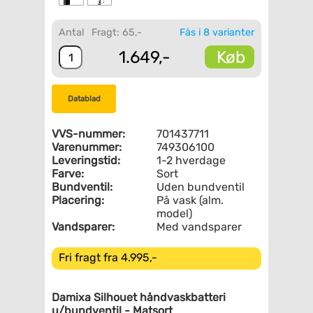
Antal
Fragt: 65,-
Fås i 8 varianter
Køb
1.649,-
Datablad
VVS-nummer:
701437711
Varenummer:
749306100
Leveringstid:
1-2 hverdage
Farve:
Sort
Bundventil:
Uden bundventil
Placering:
På vask (alm.
model)
Vandsparer:
Med vandsparer
Fri fragt fra 4.995,-
Damixa Silhouet håndvaskbatteri
u/bundventil - Matsort