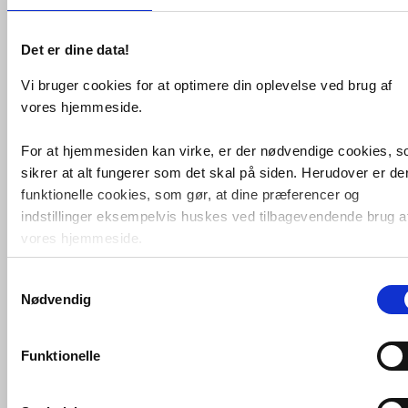
u/bundventil - Matsort
Det er dine data!
Køb
3.873,-
Vi bruger cookies for at optimere din oplevelse ved brug af
vores hjemmeside.
Damixa Silhouet S
håndvaskbatteri
u/bundventil - Matsort
For at hjemmesiden kan virke, er der nødvendige cookies, 
sikrer at alt fungerer som det skal på siden. Herudover er de
funktionelle cookies, som gør, at dine præferencer og
Køb
1.495,-
indstillinger eksempelvis huskes ved tilbagevendende brug a
vores hjemmeside.
Damixa Silhouet
hovedbruser - Ø250 -
Samtykkevalg
Matsort
Foruden nødvendige og funktionelle cookies er der statistisk
Nødvendig
cookies. Disse bruger vi bl.a. til at måle trafik, omsætning,
konverteringsfrekevenser og lignende. Endelig er der
Køb
2.462,-
marketingcookies, som vi bruger til at målrette vores
Funktionelle
markedsføring med henblik på annonceindhold, som giver
mening for den enkelte af vores kunder.
Damixa Silhouet
håndbruser - Matsort