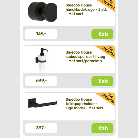
Smedbo House
håndklædekroge - 2 stk
- Mat sort
Køb
139,-
Smedbo House
sæbedispenser til væg
- Mat sort/porcelæn
Køb
639,-
Smedbo House
toiletpapirholder -
Lige model - Mat sort
Køb
337,-