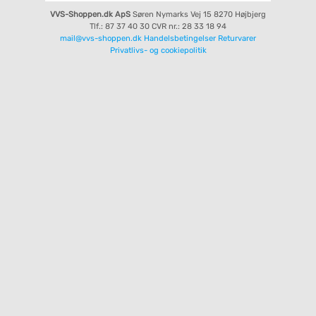
VVS-Shoppen.dk ApS
Søren Nymarks Vej 15
8270 Højbjerg
Tlf.: 87 37 40 30
CVR nr.: 28 33 18 94
mail@vvs-shoppen.dk
Handelsbetingelser
Returvarer
Privatlivs- og cookiepolitik