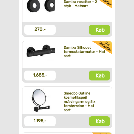
Damixa rosetter - 2
styk - Matsort
Køb
270,-
Damixa Silhouet
termostatarmatur - Mat
sort
Køb
1.685,-
Smedbo Outline
kosmetikspejl
m/svingarm og 5 x
forstørrelse - Mat
sort
Køb
1.195,-