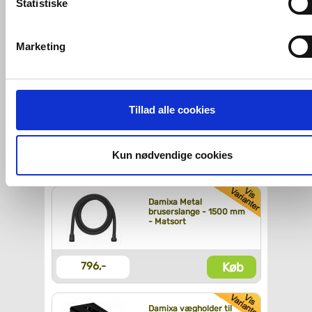
Statistiske
VVS-Shoppen.dk bruger både egne cookies og tredjeparts
cookies. Ved at klikke 'Vis detaljer' nedenfor kan du se hvilk
Marketing
Køb
1.119,-
tredjeparts cookies, som vores hjemmeside benytter.
Hvis du accepterer alle cookies, så giver du samtykke til de
Damixa Silhouet
ovenfor nævnte formål med de pågældende cookies. Du har
termostatarmatur til
Tillad alle cookies
kar/brus - Matsort
imidlertid også mulighed for at vælge bestemte cookie-typer t
og fra nedenfor. Til enhver tid er det ligeledes muligt, at ændr
dit samtykke, hvis du måtte ønske det.
Kun nødvendige cookies
Køb
2.730,-
Du kan se mere om, hvordan vi behandler dine
Damixa Metal
personoplysninger, ved at klikke
her
.
bruserslange - 1500 mm
- Matsort
Køb
796,-
Damixa vægholder til