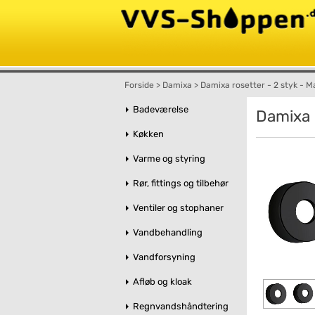
Forside
>
Damixa
>
Damixa rosetter - 2 styk - M
Badeværelse
Damixa 
Køkken
Varme og styring
Rør, fittings og tilbehør
Ventiler og stophaner
Vandbehandling
Vandforsyning
Afløb og kloak
Regnvandshåndtering