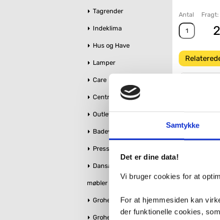
Tagrender
Antal
Fragt:
2
Indeklima
Hus og Have
Relatered
Lamper
Care
Centralstøvsuger
Outlet
Samtykke
1.745
Badeværelse makeover
Pressalit toiletsæder
Det er dine data!
Dansani bruseglas &
Vi bruger cookies for at opt
møbler
For at hjemmesiden kan virke
Grohe Essence
8.570
der funktionelle cookies, so
Grohe QuickFix