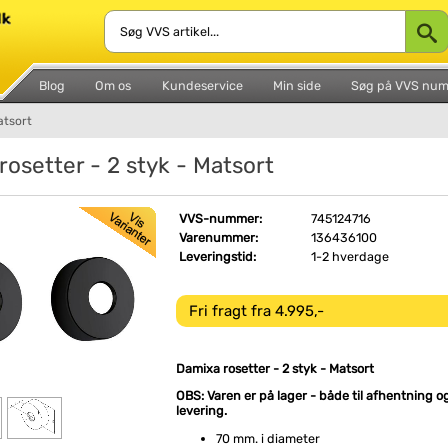
Blog
Om os
Kundeservice
Min side
Søg på VVS nu
atsort
rosetter - 2 styk - Matsort
VVS-nummer:
745124716
Varenummer:
136436100
Leveringstid:
1-2 hverdage
Fri fragt fra 4.995,-
Damixa rosetter - 2 styk - Matsort
OBS: Varen er på lager - både til afhentning o
levering.
70 mm. i diameter