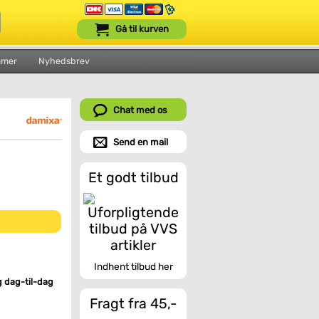
Gå til kurven
mmer
Nyhedsbrev
Chat med os
Send en mail
Et godt tilbud
Indhent tilbud her
g dag-til-dag
Fragt fra 45,-