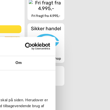
Fri fragt fra 4.995,-
Sikker handel
uet M
eri
- Matsort
Godkendt webshop
Om
Køb
let
ed
- Matsort
 skal på siden. Herudover er
Køb
ed tilbagevendende brug af