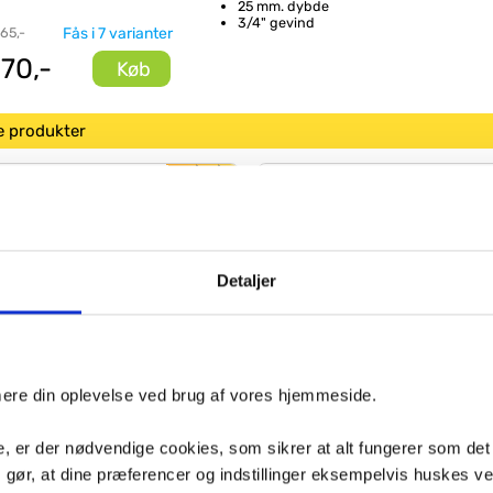
25 mm. dybde
3/4" gevind
 65,-
Fås i 7 varianter
70,-
Køb
e produkter
Damixa Silhouet
Damixa Silho
køkkenarmatur -
håndvaskbatt
Matsort
u/bundventil 
Detaljer
Køb
,-
1.649,-
Damixa Silhouet
Damixa komp
komplet brusesystem -
bundventil m
Ø250 - Matsort
klikfunktion 
imere din oplevelse ved brug af vores hjemmeside.
, er der nødvendige cookies, som sikrer at alt fungerer som det
Køb
,-
480,-
m gør, at dine præferencer og indstillinger eksempelvis huskes v