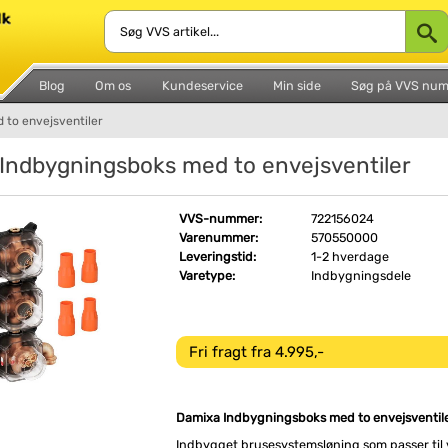
Blog
Om os
Kundeservice
Min side
Søg på VVS nu
 to envejsventiler
Indbygningsboks med to envejsventiler
VVS-nummer:
722156024
Varenummer:
570550000
Leveringstid:
1-2 hverdage
Varetype:
Indbygningsdele
Fri fragt fra 4.995,-
Damixa Indbygningsboks med to envejsventil
Indbygget brusesystemsløning som passer til 