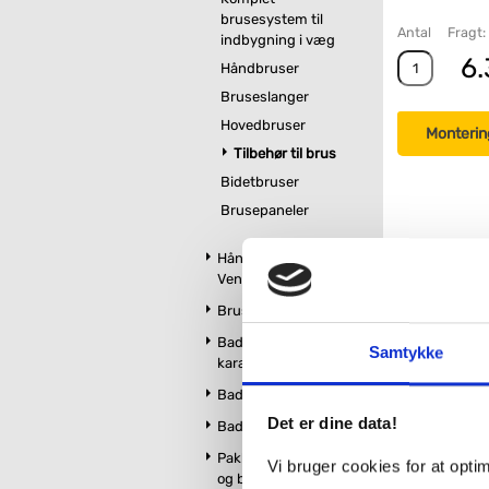
brusesystem til
Antal
Fragt: 
indbygning i væg
6.
Håndbruser
Bruseslanger
Hovedbruser
Monterin
Tilbehør til brus
Bidetbruser
Brusepaneler
Håndklædetørrer og
Ventilatorer
Brusekabiner
Badekar og
Samtykke
kararmatur
Badeværelsesmøbler
Det er dine data!
Badeværelsestilbehør
Pakker m. vandhane
Vi bruger cookies for at opt
og brus