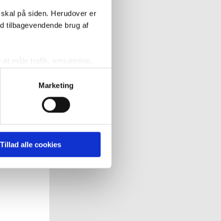
 skal på siden. Herudover er
ed tilbagevendende brug af
l at måle trafik, omsætning,
målrette vores markedsføring
Marketing
' nedenfor kan du se hvilke
 pågældende cookies. Du har
Tillad alle cookies
r det ligeledes muligt, at