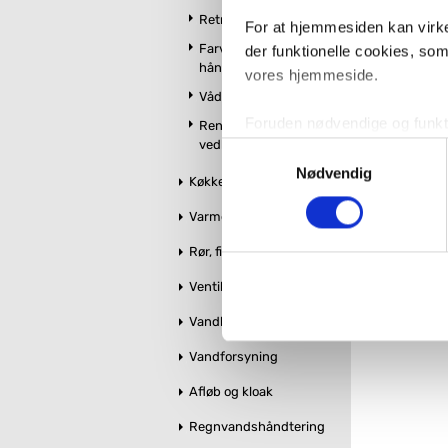
Retro badeværelse
For at hjemmesiden kan virke
Farvet toilet &
der funktionelle cookies, so
håndvask
vores hjemmeside.
Vådrumslamper
Foruden nødvendige og funktio
Rengøring og
vedligeholdelse
konverteringsfrekevenser og 
Samtykkevalg
med henblik på annonceindhol
Nødvendig
Køkken
Varme og styring
VVS-Shoppen.dk bruger både e
tredjeparts cookies, som vo
Rør, fittings og tilbehør
Ventiler og stophaner
Hvis du accepterer alle cook
imidlertid også mulighed for a
Vandbehandling
ændre i dit samtykke, hvis d
Vandforsyning
Du kan se mere om, hvordan 
Afløb og kloak
Regnvandshåndtering