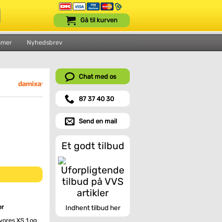
Gå til kurven
mmer
Nyhedsbrev
Chat med os
87 37 40 30
Send en mail
Et godt tilbud
er
Indhent tilbud her
vores XS 1 og