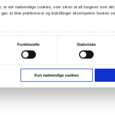
, er der nødvendige cookies, som sikrer at alt fungerer som det
m gør, at dine præferencer og indstillinger eksempelvis huskes v
nelle cookies er der statistiske cookies. Disse bruger vi bl.a. ti
lignende. Endelig er der marketingcookies, som vi bruger til at 
d, som giver mening for den enkelte af vores kunder.
Funktionelle
Statistiske
gne cookies og tredjeparts cookies. Ved at klikke 'Vis detaljer
res hjemmeside benytter.
ies, så giver du samtykke til de ovenfor nævnte formål med de
Kun nødvendige cookies
t vælge bestemte cookie-typer til og fra nedenfor. Til enhver tid e
u måtte ønske det.
vi behandler dine personoplysninger, ved at klikke
her
.