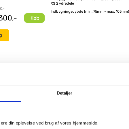
XS 2 ydredele
0,-
Indbygningsdybde (min. 75mm - max. 105mm)
300,-
Køb
g
Detaljer
imere din oplevelse ved brug af vores hjemmeside.