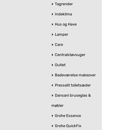
Tagrender
Indeklima
Hus og Have
Lamper
Care
Centralstøvsuger
Outlet
Badeværelse makeover
Pressalit toiletsæder
Dansani bruseglas &
møbler
Grohe Essence
Grohe QuickFix