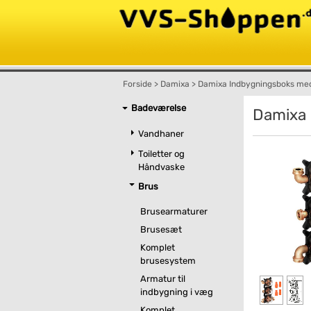
Forside
>
Damixa
>
Damixa Indbygningsboks med
Badeværelse
Damixa 
Vandhaner
Toiletter og
Håndvaske
Brus
Brusearmaturer
Brusesæt
Komplet
brusesystem
Armatur til
indbygning i væg
Komplet