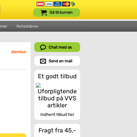
Gå til kurven
mmer
Nyhedsbrev
Chat med os
Send en mail
Et godt tilbud
Indhent tilbud her
Fragt fra 45,-