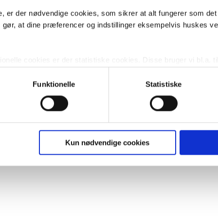
, er der nødvendige cookies, som sikrer at alt fungerer som det
m gør, at dine præferencer og indstillinger eksempelvis huskes v
nelle cookies er der statistiske cookies. Disse bruger vi bl.a. ti
lignende. Endelig er der marketingcookies, som vi bruger til at 
d, som giver mening for den enkelte af vores kunder.
Funktionelle
Statistiske
gne cookies og tredjeparts cookies. Ved at klikke 'Vis detaljer
res hjemmeside benytter.
ies, så giver du samtykke til de ovenfor nævnte formål med de
Kun nødvendige cookies
t vælge bestemte cookie-typer til og fra nedenfor. Til enhver tid e
u måtte ønske det.
vi behandler dine personoplysninger, ved at klikke
her
.