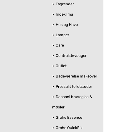
Tagrender
Indeklima
Hus og Have
Lamper
Care
Centralstøvsuger
Outlet
Badeværelse makeover
Pressalit toiletsæder
Dansani bruseglas &
møbler
Grohe Essence
Grohe QuickFix