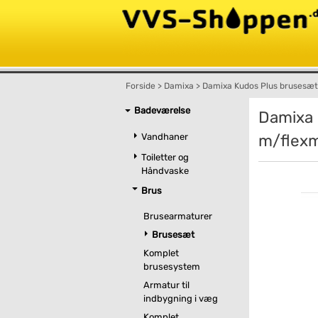
Forside
>
Damixa
>
Damixa Kudos Plus brusesæt 
Badeværelse
Damixa 
Vandhaner
m/flexm
Toiletter og
Håndvaske
Brus
Brusearmaturer
Brusesæt
Komplet
brusesystem
Armatur til
indbygning i væg
Komplet