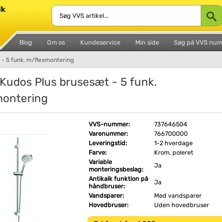
Blog
Om os
Kundeservice
Min side
Søg på VVS nu
- 5 funk. m/flexmontering
Kudos Plus brusesæt - 5 funk.
ontering
VVS-nummer:
737646504
Varenummer:
766700000
Leveringstid:
1-2 hverdage
Farve:
Krom, poleret
Variable
Ja
monteringsbeslag:
Antikalk funktion på
Ja
håndbruser:
Vandsparer:
Med vandsparer
Hovedbruser:
Uden hovedbruser