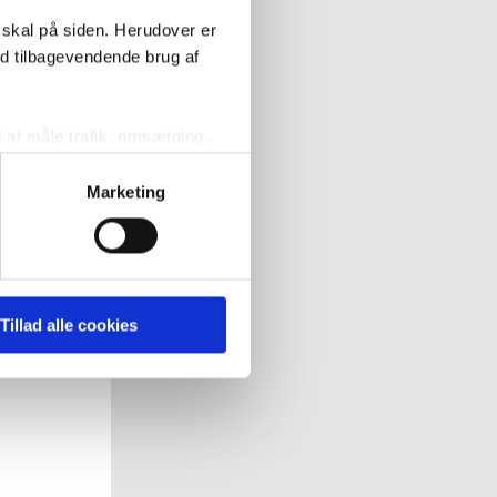
 skal på siden. Herudover er
ed tilbagevendende brug af
l at måle trafik, omsætning,
målrette vores markedsføring
Marketing
' nedenfor kan du se hvilke
 pågældende cookies. Du har
Tillad alle cookies
r det ligeledes muligt, at