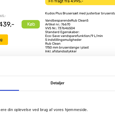
Fri fragt fra 4.995,-
Kudos Plus Brusersæt med justerbar brusers
 65,-
VandbesparendeRub Clean5
439,-
Køb
Artikel nr.: 76670
VVS Nr.: 737646504
Standard Egenskaber:
Eco-Save vandsparefunktion/9 L/min
ng
5 indstillingsmuligheder
Rub Clean
1750 mm bruserslange i plast
Inkl. afstandsstykker
e produkter
Damixa Eliza komplet
Detaljer
brusesystem Ø300 -
Krom
Køb
,-
imere din oplevelse ved brug af vores hjemmeside.