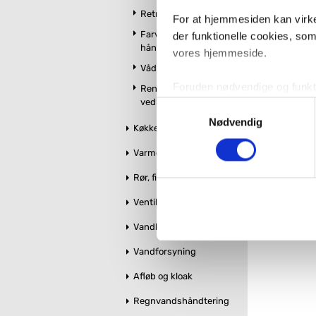
Retro badeværelse
For at hjemmesiden kan virke
Farvet toilet &
der funktionelle cookies, so
håndvask
vores hjemmeside.
Vådrumslamper
Foruden nødvendige og funktio
Rengøring og
vedligeholdelse
konverteringsfrekevenser og 
Samtykkevalg
med henblik på annonceindhol
Nødvendig
Køkken
Varme og styring
VVS-Shoppen.dk bruger både e
tredjeparts cookies, som vo
Rør, fittings og tilbehør
Ventiler og stophaner
Hvis du accepterer alle cook
imidlertid også mulighed for a
Vandbehandling
ændre i dit samtykke, hvis d
Vandforsyning
Du kan se mere om, hvordan 
Afløb og kloak
Regnvandshåndtering