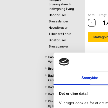
brusesystem til
indbygning i væg
Antal
Fragt:
Håndbruser
1.
Bruseslanger
Hovedbruser
Tilbehør til brus
Måltegni
Bidetbruser
Brusepaneler
Håndklædetørrer og
Ventilatorer
Relatered
Brusekabiner
Badekar og
Samtykke
kararmatur
Badeværelsesmøbler
Det er dine data!
Badeværelsestilbehør
7.495
Pakker m. vandhane
Vi bruger cookies for at opt
og brus