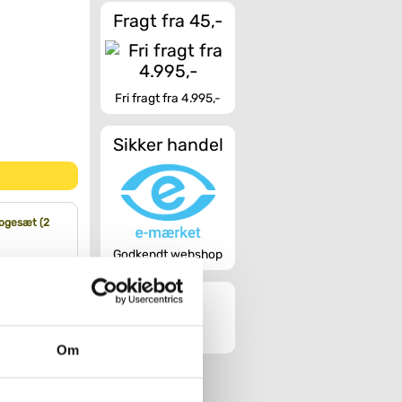
Fragt fra 45,-
Fri fragt fra 4.995,-
Sikker handel
ogesæt (2
Godkendt webshop
Køb
Om
holder