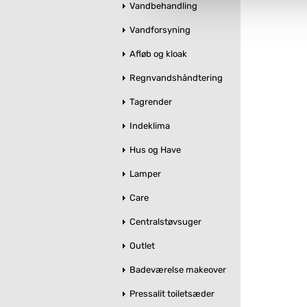
Du kan se mere om, hvordan 
Vandbehandling
Vandforsyning
Afløb og kloak
Regnvandshåndtering
Tagrender
Indeklima
Hus og Have
Lamper
Care
Centralstøvsuger
Outlet
Badeværelse makeover
Pressalit toiletsæder