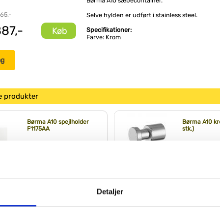
Børma A10 sæbecontainer.
 65,-
Selve hylden er udført i stainless steel.
87,-
Køb
Specifikationer:
Farve: Krom
ng
e produkter
Børma A10 spejlholder
Børma A10 kr
F1175AA
stk.)
Køb
-
249,-
Detaljer
Børma A10
Børma A10
håndklædestang - 650
reservepapir
mm
F1167AA