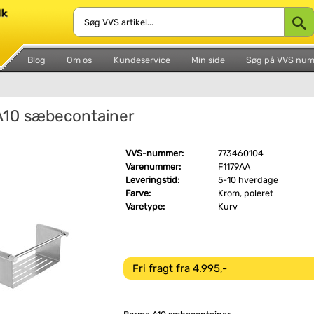
Blog
Om os
Kundeservice
Min side
Søg på VVS nu
10 sæbecontainer
VVS-nummer:
773460104
Varenummer:
F1179AA
Leveringstid:
5-10 hverdage
Farve:
Krom, poleret
Varetype:
Kurv
Fri fragt fra 4.995,-