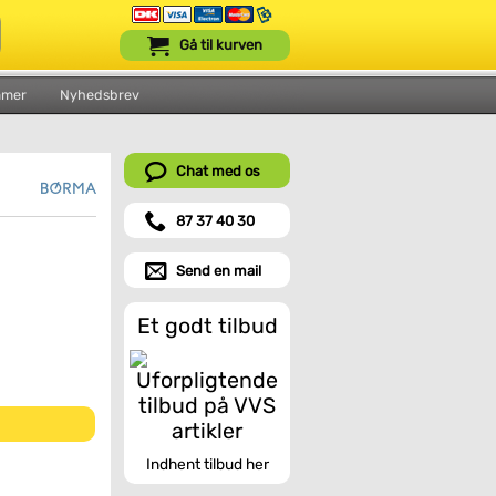
Gå til kurven
mmer
Nyhedsbrev
Chat med os
87 37 40 30
Send en mail
Et godt tilbud
Indhent tilbud her