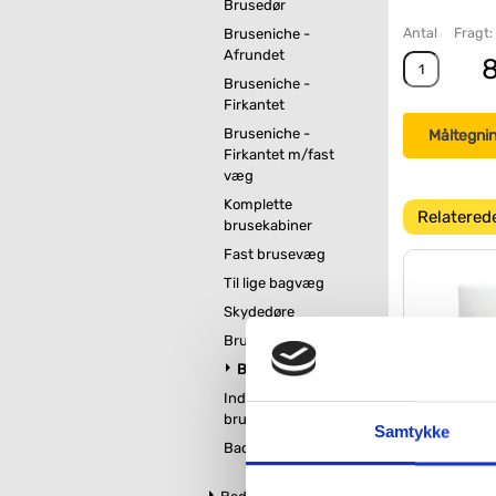
Brusedør
Antal
Fragt:
Bruseniche -
Afrundet
8
Bruseniche -
Firkantet
Bruseniche -
Måltegni
Firkantet m/fast
væg
Komplette
Relatered
brusekabiner
Fast brusevæg
Til lige bagvæg
Skydedøre
Brusebunde
Brusehylde til bad
444,
Indbygget
brusehylde
Samtykke
Badskraber