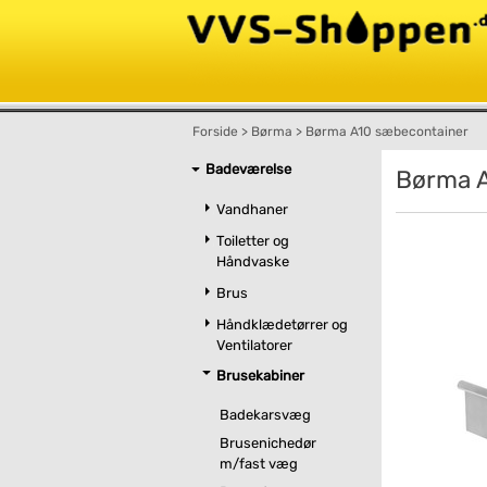
Forside
>
Børma
>
Børma A10 sæbecontainer
Badeværelse
Børma A
Vandhaner
Toiletter og
Håndvaske
Brus
Håndklædetørrer og
Ventilatorer
Brusekabiner
Badekarsvæg
Brusenichedør
m/fast væg