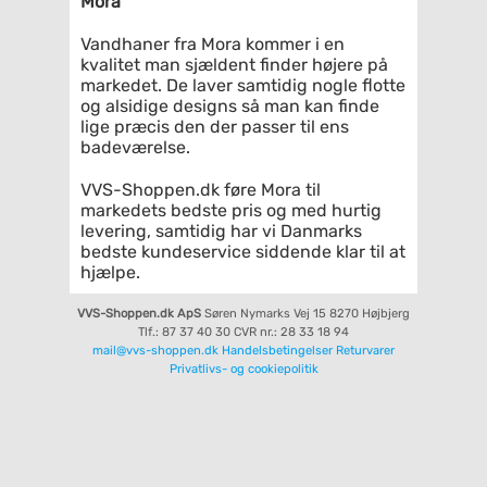
Mora
Vandhaner fra Mora kommer i en
kvalitet man sjældent finder højere på
markedet. De laver samtidig nogle flotte
og alsidige designs så man kan finde
lige præcis den der passer til ens
badeværelse.
VVS-Shoppen.dk føre Mora til
markedets bedste pris og med hurtig
levering, samtidig har vi Danmarks
bedste kundeservice siddende klar til at
hjælpe.
VVS-Shoppen.dk ApS
Søren Nymarks Vej 15
8270 Højbjerg
Tlf.: 87 37 40 30
CVR nr.: 28 33 18 94
mail@vvs-shoppen.dk
Handelsbetingelser
Returvarer
Privatlivs- og cookiepolitik