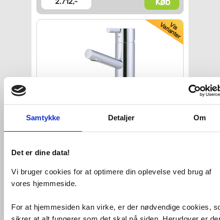
Køb
2.712,-
Få stk.
tilbage!
Samtykke
Detaljer
Om
Mora Rexx håndvaskarmatur
m/bundventil - Krom
VVS nr. 701990104
Det er dine data!
Levering 1-2 dage
Fragt 65,-
Vi bruger cookies for at optimere din oplevelse ved brug af
Køb
2.814,-
vores hjemmeside.
For at hjemmesiden kan virke, er der nødvendige cookies, 
sikrer at alt fungerer som det skal på siden. Herudover er de