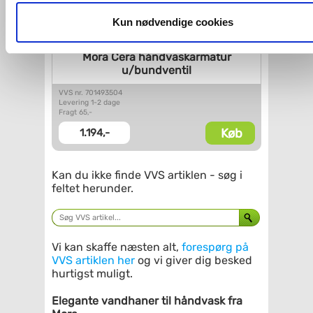
og fra nedenfor. Til enhver tid er det ligeledes muligt, at ændr
dit samtykke, hvis du måtte ønske det.
Kun nødvendige cookies
Du kan se mere om, hvordan vi behandler dine
Mora Cera håndvaskarmatur
u/bundventil
personoplysninger, ved at klikke
her
.
VVS nr. 701493504
Levering 1-2 dage
Fragt 65,-
Køb
1.194,-
Kan du ikke finde VVS artiklen - søg i
feltet herunder.
Vi kan skaffe næsten alt,
forespørg på
VVS artiklen her
og vi giver dig besked
hurtigst muligt.
Elegante vandhaner til håndvask fra