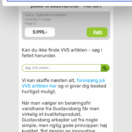
Gustavsberg Estetic & Sensoric
pakke til badeværelse - Mat
sort
Du kan se mere om, hvordan vi behandler dine
personoplysninger, ved at klikke
her
.
VVS nr. 722879811+704354111
Levering 1-2 dage
Fragt 0,-
Køb
5.995,-
Kan du ikke finde VVS artiklen - søg i
feltet herunder.
Vi kan skaffe næsten alt,
forespørg på
VVS artiklen her
og vi giver dig besked
hurtigst muligt.
Når man vælger en berøringsfri
vandhane fra Gustavsberg får man
virkelig et kvalitetsprodukt.
Gustavsberg arbejder ud fra nogle
simple, men rigtig gode principper: høj
kvalitet, flot design og innovative