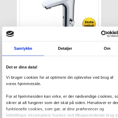
Ekstra
nedsat
Gustavsberg Sensoric 1.0
berøringsfri vandhane
m/batteri
Samtykke
Detaljer
Om
VVS nr. 704354104
Levering 1-2 dage
Fragt 65,-
Det er dine data!
Køb
1.539,-
Vi bruger cookies for at optimere din oplevelse ved brug af
vores hjemmeside.
For at hjemmesiden kan virke, er der nødvendige cookies, 
sikrer at alt fungerer som det skal på siden. Herudover er de
funktionelle cookies, som gør, at dine præferencer og
indstillinger eksempelvis huskes ved tilbagevendende brug a
Få stk.