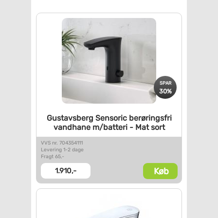
SPAR
30%
Gustavsberg Sensoric
berøringsfri
vandhane
m/batteri - Mat sort
VVS nr. 704354111
Levering 1-2 dage
Fragt 65,-
Køb
1.910,-