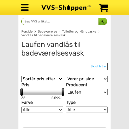
Forside
>
Badeværelse
>
Toiletter og Håndvaske
>
Vandlås til badeværelsesvask
Laufen vandlås til
badeværelsesvask
Skjul filtre
Pris
Producent
35,-
2.599,-
Farve
Type