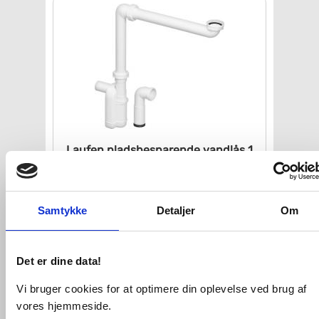
Laufen pladsbesparende vandlås
1
1/4" x 32 mm
VVS nr. 750496010
Levering 1-2 dage
Fragt 65,-
Samtykke
Detaljer
Om
Køb
339,-
Det er dine data!
Kan du ikke finde VVS artiklen - søg i
feltet herunder.
Vi bruger cookies for at optimere din oplevelse ved brug af
vores hjemmeside.