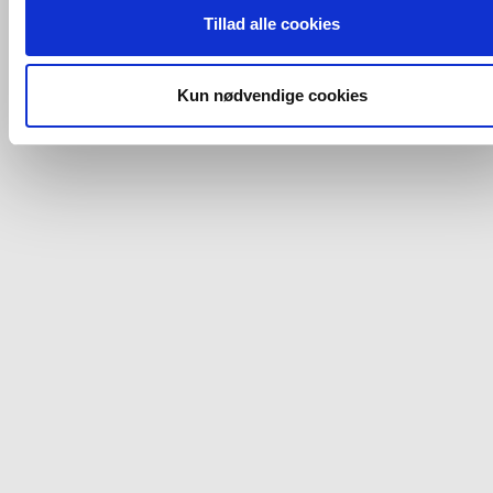
ovenfor nævnte formål med de pågældende cookies. Du har
Tillad alle cookies
imidlertid også mulighed for at vælge bestemte cookie-typer t
og fra nedenfor. Til enhver tid er det ligeledes muligt, at ændr
dit samtykke, hvis du måtte ønske det.
Kun nødvendige cookies
Du kan se mere om, hvordan vi behandler dine
personoplysninger, ved at klikke
her
.