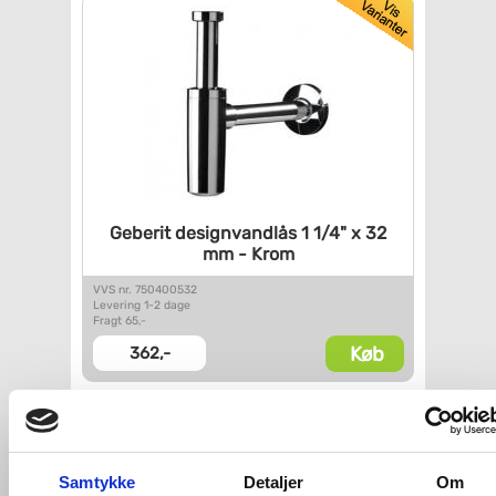
Geberit designvandlås 1 1/4" x
32
mm - Krom
VVS nr. 750400532
Levering 1-2 dage
Fragt 65,-
Køb
362,-
Samtykke
Detaljer
Om