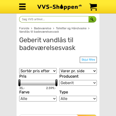
Forside
>
Badeværelse
>
Toiletter og Håndvaske
>
Vandlås til badeværelsesvask
Geberit vandlås til
badeværelsesvask
Skjul filtre
Pris
Producent
35,-
2.599,-
Farve
Type