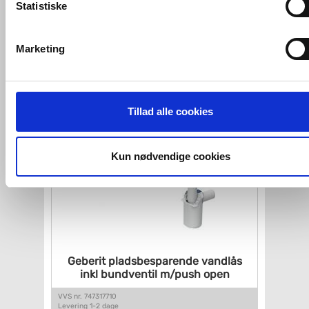
Statistiske
Geberit pungvandlås 5/4" og 40
mm
VVS-Shoppen.dk bruger både egne cookies og tredjeparts
afgang - Hvid
cookies. Ved at klikke 'Vis detaljer' nedenfor kan du se hvilk
Marketing
VVS nr. 750400040
tredjeparts cookies, som vores hjemmeside benytter.
Levering 1-2 dage
Fragt 65,-
Køb
227,-
Hvis du accepterer alle cookies, så giver du samtykke til de
ovenfor nævnte formål med de pågældende cookies. Du har
Tillad alle cookies
imidlertid også mulighed for at vælge bestemte cookie-typer t
og fra nedenfor. Til enhver tid er det ligeledes muligt, at ændr
dit samtykke, hvis du måtte ønske det.
Kun nødvendige cookies
Du kan se mere om, hvordan vi behandler dine
personoplysninger, ved at klikke
her
.
Geberit pladsbesparende
vandlås
inkl bundventil m/push
open
VVS nr. 747317710
Levering 1-2 dage