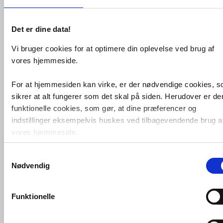
Det er dine data!
Vi bruger cookies for at optimere din oplevelse ved brug af
vores hjemmeside.
Geberit pungvandlås- 32mm
VVS nr. 750400032
For at hjemmesiden kan virke, er der nødvendige cookies, 
Levering 1-2 dage
Fragt 65,-
sikrer at alt fungerer som det skal på siden. Herudover er de
Køb
215,-
funktionelle cookies, som gør, at dine præferencer og
indstillinger eksempelvis huskes ved tilbagevendende brug a
vores hjemmeside.
Samtykkevalg
Foruden nødvendige og funktionelle cookies er der statistisk
Nødvendig
cookies. Disse bruger vi bl.a. til at måle trafik, omsætning,
konverteringsfrekevenser og lignende. Endelig er der
marketingcookies, som vi bruger til at målrette vores
Funktionelle
markedsføring med henblik på annonceindhold, som giver
mening for den enkelte af vores kunder.