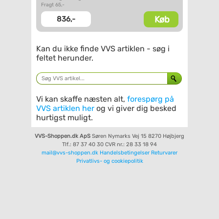
Fragt 65,-
Køb
836,-
Kan du ikke finde VVS artiklen - søg i
feltet herunder.
Vi kan skaffe næsten alt,
forespørg på
VVS artiklen her
og vi giver dig besked
hurtigst muligt.
VVS-Shoppen.dk ApS
Søren Nymarks Vej 15
8270 Højbjerg
Tlf.: 87 37 40 30
CVR nr.: 28 33 18 94
mail@vvs-shoppen.dk
Handelsbetingelser
Returvarer
Privatlivs- og cookiepolitik