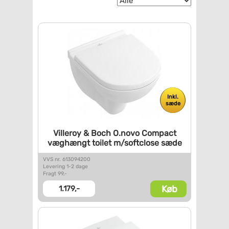
Inkl.
sæde
Villeroy & Boch O.novo Compact
væghængt toilet m/softclose
sæde
VVS nr. 613094200
Levering 1-2 dage
Fragt 99,-
Køb
1.179,-