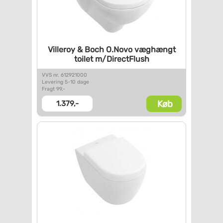
Villeroy & Boch O.Novo
væghængt
toilet m/DirectFlush
VVS nr. 612921000
Levering 5-10 dage
Fragt 99,-
Køb
1.379,-