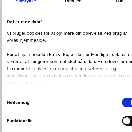
Samtykke
Detaljer
Om
Det er dine data!
Vi bruger cookies for at optimere din oplevelse ved brug af
vores hjemmeside.
Inkl.
sæde
For at hjemmesiden kan virke, er der nødvendige cookies, 
sikrer at alt fungerer som det skal på siden. Herudover er de
Villeroy & Boch Avento Rimless
funktionelle cookies, som gør, at dine præferencer og
væghængt toilet inkl. sæde -
Hvid
indstillinger eksempelvis huskes ved tilbagevendende brug a
VVS nr. 612941200
vores hjemmeside.
Levering 5-10 dage
Fragt 99,-
Køb
3.978,-
Samtykkevalg
Foruden nødvendige og funktionelle cookies er der statistisk
Nødvendig
cookies. Disse bruger vi bl.a. til at måle trafik, omsætning,
konverteringsfrekevenser og lignende. Endelig er der
marketingcookies, som vi bruger til at målrette vores
Funktionelle
markedsføring med henblik på annonceindhold, som giver