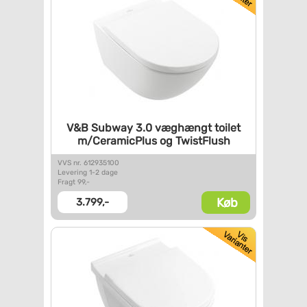
V&B Subway 3.0 væghængt toilet
m/CeramicPlus og TwistFlush
VVS nr. 612935100
Levering 1-2 dage
Fragt 99,-
Køb
3.799,-