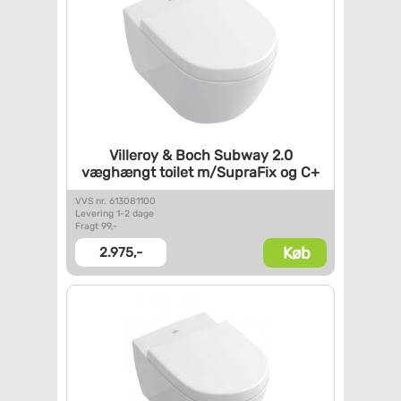
Villeroy & Boch Subway 2.0
væghængt toilet m/SupraFix og
C+
VVS nr. 613081100
Levering 1-2 dage
Fragt 99,-
Køb
2.975,-