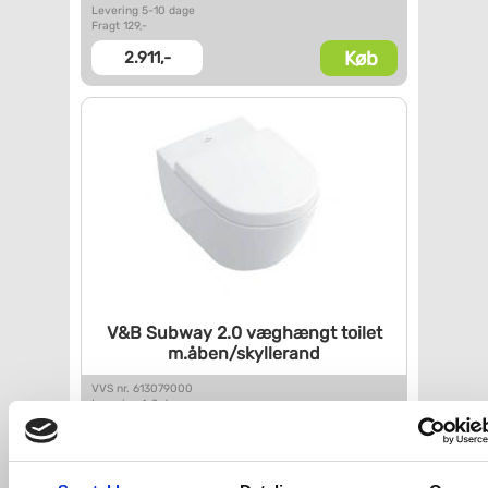
Levering 5-10 dage
Fragt 129,-
Køb
2.911,-
V&B Subway 2.0 væghængt toilet
m.åben/skyllerand
VVS nr. 613079000
Levering 1-2 dage
Fragt 99,-
Køb
3.261,-