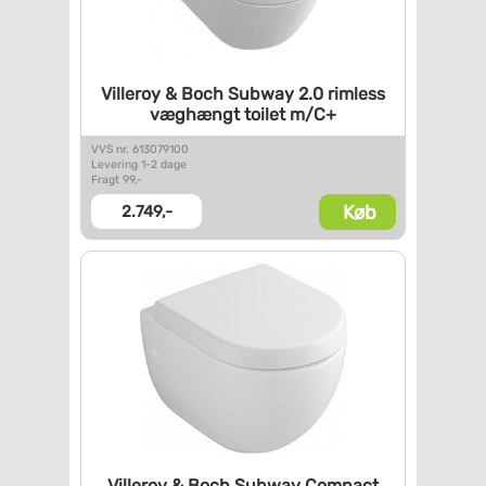
Villeroy & Boch Subway 2.0
rimless
væghængt toilet m/C+
VVS nr. 613079100
Levering 1-2 dage
Fragt 99,-
Køb
2.749,-
Villeroy & Boch Subway Compact