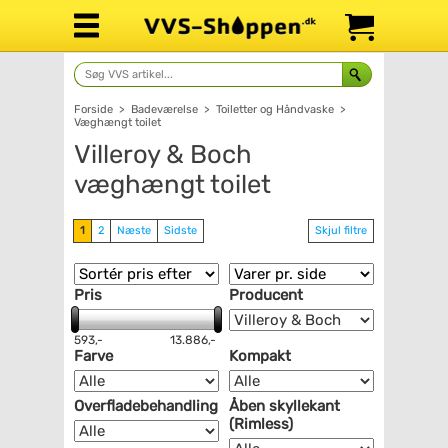
Forside
>
Badeværelse
>
Toiletter og Håndvaske
>
Væghængt toilet
Villeroy & Boch
væghængt toilet
1
2
Næste
Sidste
Skjul filtre
Pris
Producent
593,-
13.886,-
Farve
Kompakt
Overfladebehandling
Åben skyllekant
(Rimless)