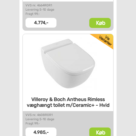
VVS nr. 4664R0R1
Levering 5-10 dage
Fragt 99,-
Køb
4.774,-
Villeroy & Boch Antheus
Rimless
væghængt toilet
m/Ceramic+ - Hvid
VVS nr. 4608R0R1
Levering 5-10 dage
Fragt 99,-
Køb
4.985,-