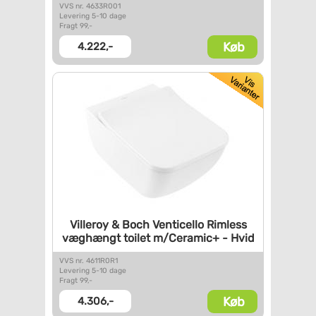
VVS nr. 4633R001
Levering 5-10 dage
Fragt 99,-
Køb
4.222,-
Villeroy & Boch Venticello
Rimless
væghængt toilet
m/Ceramic+ - Hvid
VVS nr. 4611R0R1
Levering 5-10 dage
Fragt 99,-
Køb
4.306,-