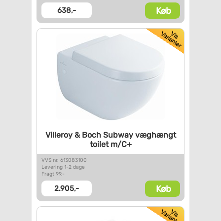
Køb
638,-
Villeroy & Boch Subway
væghængt
toilet m/C+
VVS nr. 613083100
Levering 1-2 dage
Fragt 99,-
Køb
2.905,-