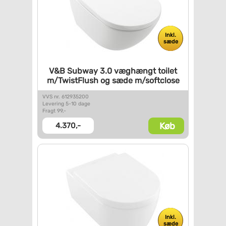
Inkl.
sæde
V&B Subway 3.0 væghængt toilet
m/TwistFlush og sæde
m/softclose
VVS nr. 612935200
Levering 5-10 dage
Fragt 99,-
Køb
4.370,-
Inkl.
sæde