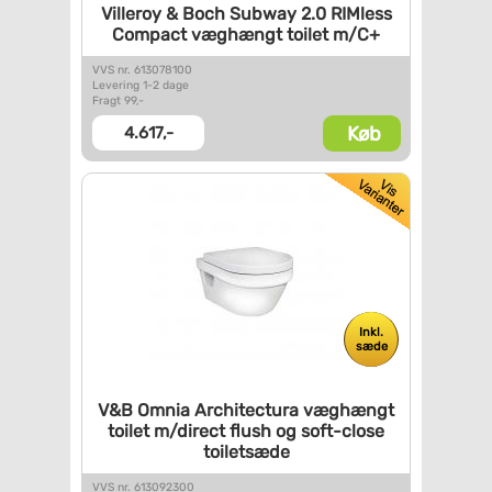
Villeroy & Boch Subway 2.0
RIMless
Compact væghængt
toilet m/C+
VVS nr. 613078100
Levering 1-2 dage
Fragt 99,-
Køb
4.617,-
Inkl.
sæde
V&B Omnia Architectura
væghængt
toilet m/direct flush
og soft-close
toiletsæde
VVS nr. 613092300